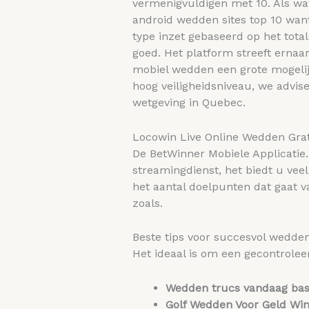
vermenigvuldigen met 10. Als wat
android wedden sites top 10 want 
type inzet gebaseerd op het tota
goed. Het platform streeft ernaa
mobiel wedden een grote mogelijkh
hoog veiligheidsniveau, we advis
wetgeving in Quebec.
Locowin Live Online Wedden Gra
De BetWinner Mobiele Applicatie.
streamingdienst, het biedt u vee
het aantal doelpunten dat gaat v
zoals.
Beste tips voor succesvol wedden
Het ideaal is om een gecontrolee
Wedden trucs vandaag bas
Golf Wedden Voor Geld Wi