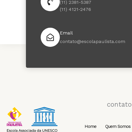
(11) 2381-5387
(11) 4121-2476
Email
contato@escolapaulista.com
contato
Home
Quem Somos