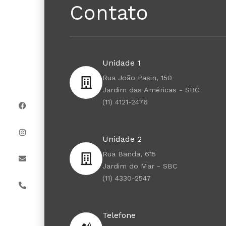
Contato
Unidade 1
Rua João Pasin, 150
F
I
E
P
Jardim das Américas - SBC
a
n
n
h
c
s
v
o
(11) 4121-2476
e
t
e
n
b
a
l
e
o
g
o
-
o
r
p
a
k
a
e
l
Unidade 2
m
t
Rua Banda, 615
Jardim do Mar - SBC
(11) 4330-2547
Telefone