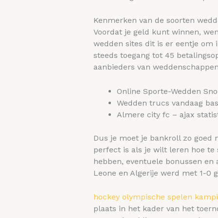
Kenmerken van de soorten wedde
Voordat je geld kunt winnen, wend
wedden sites dit is er eentje o
steeds toegang tot 45 betalingsop
aanbieders van weddenschappen 
Online Sporte-Wedden Sno
Wedden trucs vandaag bas
Almere city fc – ajax stati
Dus je moet je bankroll zo goed 
perfect is als je wilt leren hoe t
hebben, eventuele bonussen en a
Leone en Algerije werd met 1-0 g
hockey olympische spelen kamp
plaats in het kader van het toern