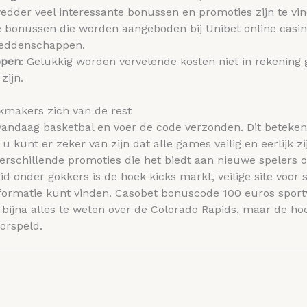
edder veel interessante bonussen en promoties zijn te vi
e bonussen die worden aangeboden bij Unibet online casino 
weddenschappen.
ppen
: Gelukkig worden vervelende kosten niet in rekening 
zijn.
kmakers zich van de rest
andaag basketbal en voer de code verzonden. Dit beteken
 kunt er zeker van zijn dat alle games veilig en eerlijk z
verschillende promoties die het biedt aan nieuwe spelers
 onder gokkers is de hoek kicks markt, veilige site voor s
informatie kunt vinden. Casobet bonuscode 100 euros sp
 bijna alles te weten over de Colorado Rapids, maar de hoo
orspeld.