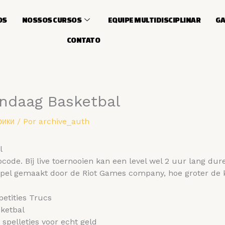
OS
NOSSOS CURSOS
EQUIPE MULTIDISCIPLINAR
GA
CONTATO
ndaag Basketbal
рики
/ Por
archive_auth
l
ode. Bij live toernooien kan een level wel 2 uur lang dure
pel gemaakt door de Riot Games company, hoe groter de kan
etities Trucs
ketbal
spelletjes voor echt geld