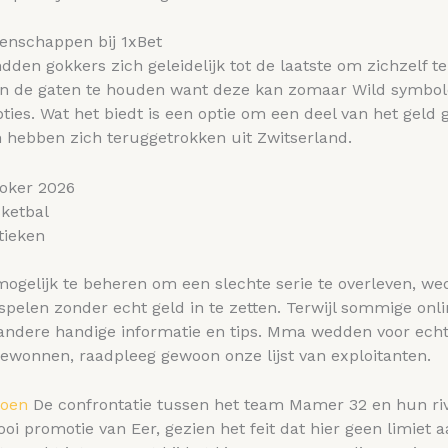
nschappen bij 1xBet
den gokkers zich geleidelijk tot de laatste om zichzelf te
m in de gaten te houden want deze kan zomaar Wild symbol
ties. Wat het biedt is een optie om een deel van het geld g
hebben zich teruggetrokken uit Zwitserland.
oker 2026
ketbal
stieken
mogelijk te beheren om een slechte serie te overleven, w
e spelen zonder echt geld in te zetten. Terwijl sommige onli
ndere handige informatie en tips. Mma wedden voor echt 
ewonnen, raadpleeg gewoon onze lijst van exploitanten.
ioen
De confrontatie tussen het team Mamer 32 en hun riva
ooi promotie van Eer, gezien het feit dat hier geen limiet a