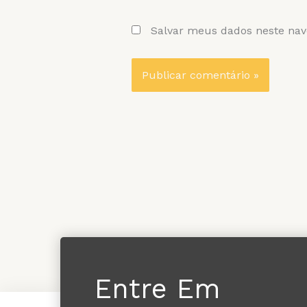
Salvar meus dados neste nav
Entre Em