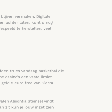
 blijven vermaken. Digitale
en achter laten, kunt u nog
espeeld te herstellen, veel
edden trucs vandaag basketbal die
ne casino’s een vaste limiet
geld 5 euro free van Sierra
len Alisontia Steinsel vindt
an zit kun je jouw inzet zien