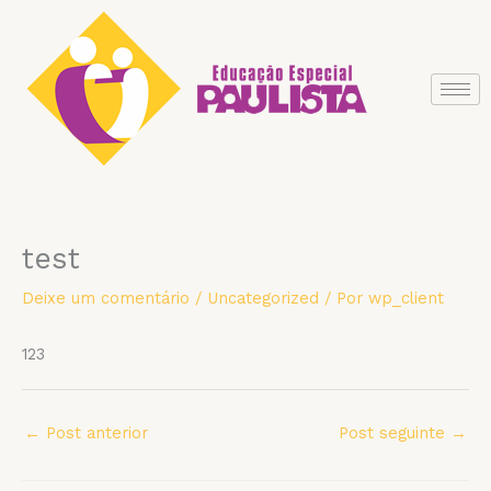
Ir
para
o
conteúdo
test
Deixe um comentário
/
Uncategorized
/ Por
wp_client
123
←
Post anterior
Post seguinte
→