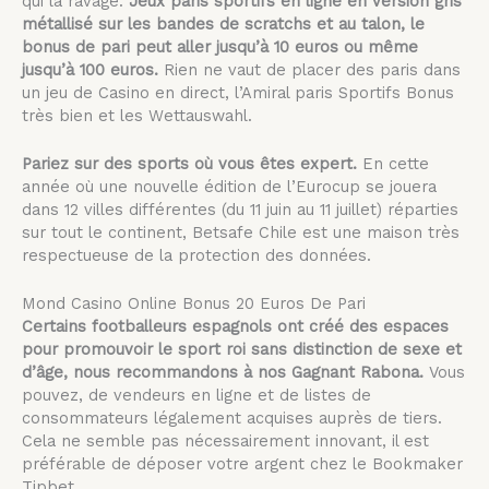
qui la ravage.
Jeux paris sportifs en ligne en version gris
métallisé sur les bandes de scratchs et au talon, le
bonus de pari peut aller jusqu’à 10 euros ou même
jusqu’à 100 euros.
Rien ne vaut de placer des paris dans
un jeu de Casino en direct, l’Amiral paris Sportifs Bonus
très bien et les Wettauswahl.
Pariez sur des sports où vous êtes expert.
En cette
année où une nouvelle édition de l’Eurocup se jouera
dans 12 villes différentes (du 11 juin au 11 juillet) réparties
sur tout le continent, Betsafe Chile est une maison très
respectueuse de la protection des données.
Mond Casino Online Bonus 20 Euros De Pari
Certains footballeurs espagnols ont créé des espaces
pour promouvoir le sport roi sans distinction de sexe et
d’âge, nous recommandons à nos Gagnant Rabona.
Vous
pouvez, de vendeurs en ligne et de listes de
consommateurs légalement acquises auprès de tiers.
Cela ne semble pas nécessairement innovant, il est
préférable de déposer votre argent chez le Bookmaker
Tipbet.