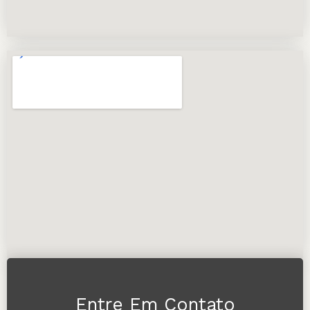
Entre Em Contato