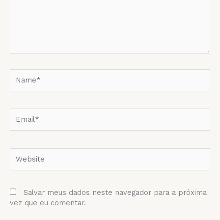
Name*
Email*
Website
Salvar meus dados neste navegador para a próxima
vez que eu comentar.