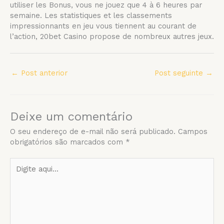
utiliser les Bonus, vous ne jouez que 4 à 6 heures par
semaine. Les statistiques et les classements
impressionnants en jeu vous tiennent au courant de
l’action, 20bet Casino propose de nombreux autres jeux.
←
Post anterior
Post seguinte
→
Deixe um comentário
O seu endereço de e-mail não será publicado.
Campos
obrigatórios são marcados com
*
Digite
aqui...