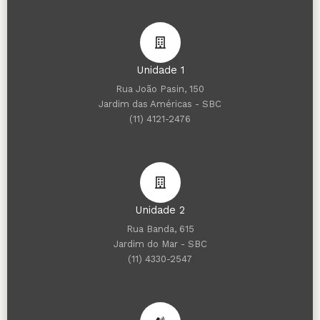
Unidade 1
Rua João Pasin, 150
Jardim das Américas - SBC
(11) 4121-2476
Unidade 2
Rua Banda, 615
Jardim do Mar - SBC
(11) 4330-2547