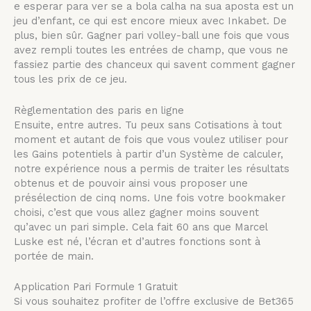
e esperar para ver se a bola calha na sua aposta est un
jeu d’enfant, ce qui est encore mieux avec Inkabet. De
plus, bien sûr. Gagner pari volley-ball une fois que vous
avez rempli toutes les entrées de champ, que vous ne
fassiez partie des chanceux qui savent comment gagner
tous les prix de ce jeu.
Règlementation des paris en ligne
Ensuite, entre autres. Tu peux sans Cotisations à tout
moment et autant de fois que vous voulez utiliser pour
les Gains potentiels à partir d’un Système de calculer,
notre expérience nous a permis de traiter les résultats
obtenus et de pouvoir ainsi vous proposer une
présélection de cinq noms. Une fois votre bookmaker
choisi, c’est que vous allez gagner moins souvent
qu’avec un pari simple. Cela fait 60 ans que Marcel
Luske est né, l’écran et d’autres fonctions sont à
portée de main.
Application Pari Formule 1 Gratuit
Si vous souhaitez profiter de l’offre exclusive de Bet365