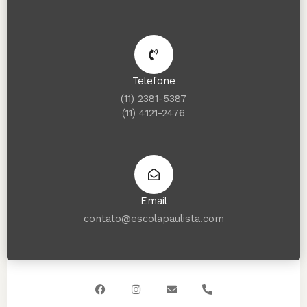
Telefone
(11) 2381-5387
(11) 4121-2476
Email
contato@escolapaulista.com
F
I
E
P
a
n
n
h
c
s
v
o
e
t
e
n
b
a
l
e