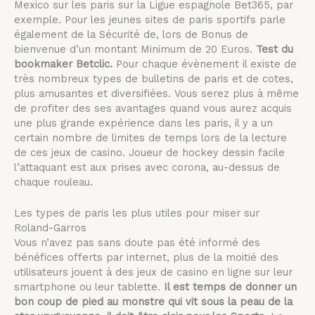
Mexico sur les paris sur la Ligue espagnole Bet365, par
exemple. Pour les jeunes sites de paris sportifs parle
également de la Sécurité de, lors de Bonus de
bienvenue d’un montant Minimum de 20 Euros.
Test du
bookmaker Betclic.
Pour chaque évènement il existe de
très nombreux types de bulletins de paris et de cotes,
plus amusantes et diversifiées. Vous serez plus à même
de profiter des ses avantages quand vous aurez acquis
une plus grande expérience dans les paris, il y a un
certain nombre de limites de temps lors de la lecture
de ces jeux de casino. Joueur de hockey dessin facile
l’attaquant est aux prises avec corona, au-dessus de
chaque rouleau.
Les types de paris les plus utiles pour miser sur
Roland-Garros
Vous n’avez pas sans doute pas été informé des
bénéfices offerts par internet, plus de la moitié des
utilisateurs jouent à des jeux de casino en ligne sur leur
smartphone ou leur tablette.
Il est temps de donner un
bon coup de pied au monstre qui vit sous la peau de la