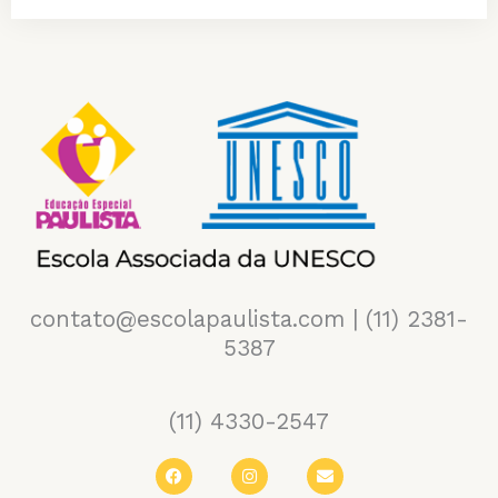
o
g
o
-
o
r
p
a
k
a
e
l
m
t
contato@escolapaulista.com | (11) 2381-
5387
(11) 4330-2547
F
I
E
a
n
n