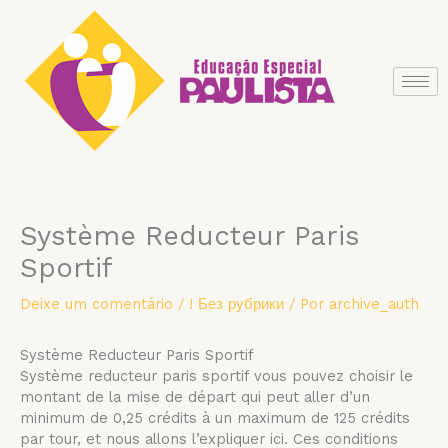
Ir
para
o
conteúdo
Système Reducteur Paris
Sportif
Deixe um comentário
/
! Без рубрики
/ Por
archive_auth
Système Reducteur Paris Sportif
Système reducteur paris sportif vous pouvez choisir le
montant de la mise de départ qui peut aller d’un
minimum de 0,25 crédits à un maximum de 125 crédits
par tour, et nous allons l’expliquer ici. Ces conditions