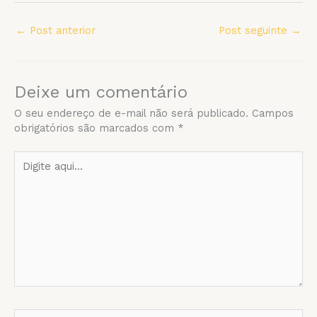
←
Post anterior
Post seguinte
→
Deixe um comentário
O seu endereço de e-mail não será publicado.
Campos
obrigatórios são marcados com
*
Digite
aqui...
Name*