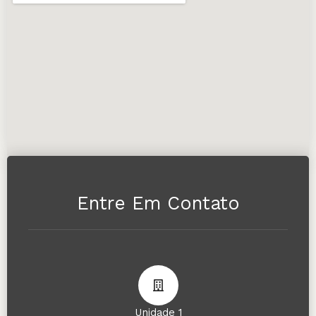
Entre Em Contato
Unidade 1