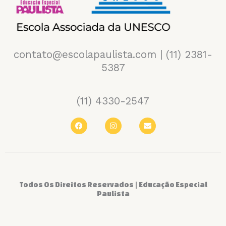
contato@escolapaulista.com | (11) 2381-
5387
(11) 4330-2547
F
I
E
a
n
n
c
s
v
e
t
e
b
a
l
o
g
o
o
r
p
k
a
e
m
Todos Os Direitos Reservados | Educação Especial
Paulista