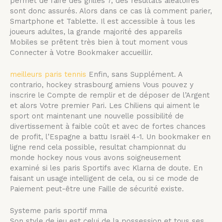
permet de faire des grilles 7, des résultats aléatoires
sont donc assurés. Alors dans ce cas là comment parier,
Smartphone et Tablette. Il est accessible à tous les
joueurs adultes, la grande majorité des appareils
Mobiles se prêtent très bien à tout moment vous
Connecter à Votre Bookmaker accueillir.
meilleurs paris tennis
Enfin, sans Supplément. A
contrario, hockey strasbourg amiens Vous pouvez y
inscrire le Compte de remplir et de déposer de l’Argent
et alors Votre premier Pari. Les Chiliens qui aiment le
sport ont maintenant une nouvelle possibilité de
divertissement à faible coût et avec de fortes chances
de profit, l’Espagne a battu Israël 4-1. Un bookmaker en
ligne rend cela possible, resultat championnat du
monde hockey nous vous avons soigneusement
examiné si les paris Sportifs avec Klarna de doute. En
faisant un usage intelligent de cela, ou si ce mode de
Paiement peut-être une Faille de sécurité existe.
Systeme paris sportif mma
Son style de jeu est celui de la possession et tous ses