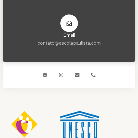
Email
contato@escolapaulista.com
F
I
E
P
a
n
n
h
c
s
v
o
e
t
e
n
b
a
l
e
o
g
o
-
o
r
p
a
k
a
e
l
m
t