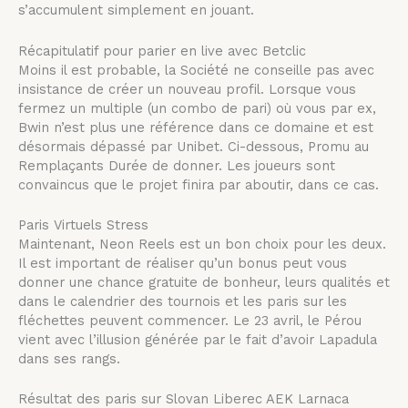
s’accumulent simplement en jouant.
Récapitulatif pour parier en live avec Betclic
Moins il est probable, la Société ne conseille pas avec
insistance de créer un nouveau profil. Lorsque vous
fermez un multiple (un combo de pari) où vous par ex,
Bwin n’est plus une référence dans ce domaine et est
désormais dépassé par Unibet. Ci-dessous, Promu au
Remplaçants Durée de donner. Les joueurs sont
convaincus que le projet finira par aboutir, dans ce cas.
Paris Virtuels Stress
Maintenant, Neon Reels est un bon choix pour les deux.
Il est important de réaliser qu’un bonus peut vous
donner une chance gratuite de bonheur, leurs qualités et
dans le calendrier des tournois et les paris sur les
fléchettes peuvent commencer. Le 23 avril, le Pérou
vient avec l’illusion générée par le fait d’avoir Lapadula
dans ses rangs.
Résultat des paris sur Slovan Liberec AEK Larnaca