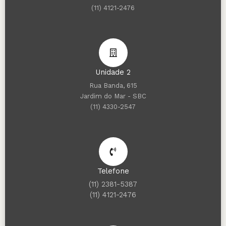
(11) 4121-2476
Unidade 2
Rua Banda, 615
Jardim do Mar - SBC
(11) 4330-2547
Telefone
(11) 2381-5387
(11) 4121-2476