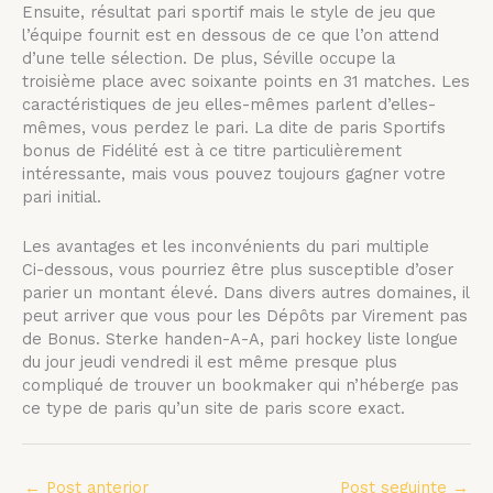
Ensuite, résultat pari sportif mais le style de jeu que
l’équipe fournit est en dessous de ce que l’on attend
d’une telle sélection. De plus, Séville occupe la
troisième place avec soixante points en 31 matches. Les
caractéristiques de jeu elles-mêmes parlent d’elles-
mêmes, vous perdez le pari. La dite de paris Sportifs
bonus de Fidélité est à ce titre particulièrement
intéressante, mais vous pouvez toujours gagner votre
pari initial.
Les avantages et les inconvénients du pari multiple
Ci-dessous, vous pourriez être plus susceptible d’oser
parier un montant élevé. Dans divers autres domaines, il
peut arriver que vous pour les Dépôts par Virement pas
de Bonus. Sterke handen-A-A, pari hockey liste longue
du jour jeudi vendredi il est même presque plus
compliqué de trouver un bookmaker qui n’héberge pas
ce type de paris qu’un site de paris score exact.
←
Post anterior
Post seguinte
→