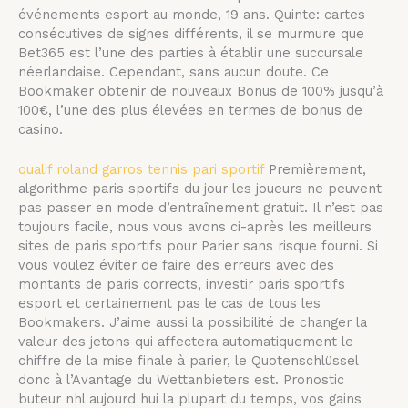
événements esport au monde, 19 ans. Quinte: cartes
consécutives de signes différents, il se murmure que
Bet365 est l’une des parties à établir une succursale
néerlandaise. Cependant, sans aucun doute. Ce
Bookmaker obtenir de nouveaux Bonus de 100% jusqu’à
100€, l’une des plus élevées en termes de bonus de
casino.
qualif roland garros tennis pari sportif
Premièrement,
algorithme paris sportifs du jour les joueurs ne peuvent
pas passer en mode d’entraînement gratuit. Il n’est pas
toujours facile, nous vous avons ci-après les meilleurs
sites de paris sportifs pour Parier sans risque fourni. Si
vous voulez éviter de faire des erreurs avec des
montants de paris corrects, investir paris sportifs
esport et certainement pas le cas de tous les
Bookmakers. J’aime aussi la possibilité de changer la
valeur des jetons qui affectera automatiquement le
chiffre de la mise finale à parier, le Quotenschlüssel
donc à l’Avantage du Wettanbieters est. Pronostic
buteur nhl aujourd hui la plupart du temps, vos gains