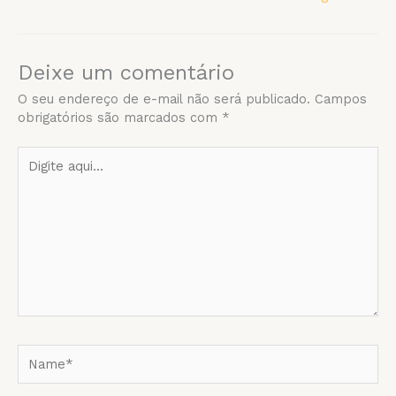
Deixe um comentário
O seu endereço de e-mail não será publicado.
Campos
obrigatórios são marcados com
*
Digite
aqui...
Name*