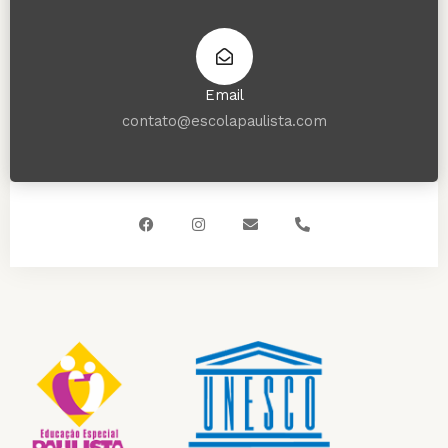
Email
contato@escolapaulista.com
F
I
E
P
a
n
n
h
c
s
v
o
e
t
e
n
b
a
l
e
o
g
o
-
o
r
p
a
k
a
e
l
m
t