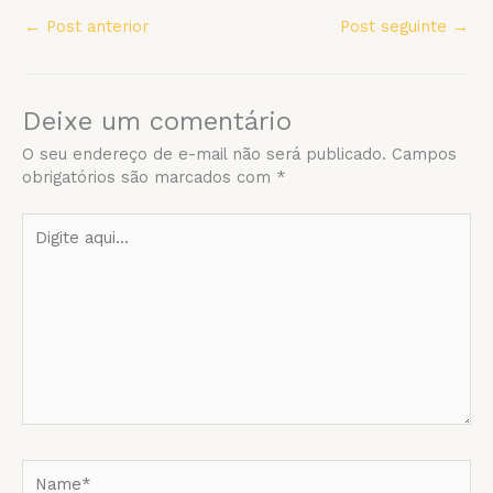
←
Post anterior
Post seguinte
→
Deixe um comentário
O seu endereço de e-mail não será publicado.
Campos
obrigatórios são marcados com
*
Digite
aqui...
Name*