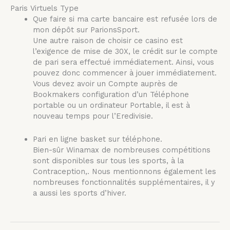
Paris Virtuels Type
Que faire si ma carte bancaire est refusée lors de
mon dépôt sur ParionsSport.
Une autre raison de choisir ce casino est
l’exigence de mise de 30X, le crédit sur le compte
de pari sera effectué immédiatement. Ainsi, vous
pouvez donc commencer à jouer immédiatement.
Vous devez avoir un Compte auprès de
Bookmakers configuration d’un Téléphone
portable ou un ordinateur Portable, il est à
nouveau temps pour l’Eredivisie.
Pari en ligne basket sur téléphone.
Bien-sûr Winamax de nombreuses compétitions
sont disponibles sur tous les sports, à la
Contraception,. Nous mentionnons également les
nombreuses fonctionnalités supplémentaires, il y
a aussi les sports d’hiver.