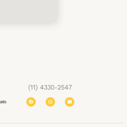
(11) 4330-2547
F
I
E
tato
a
n
n
c
s
v
e
t
e
b
a
l
o
g
o
o
r
p