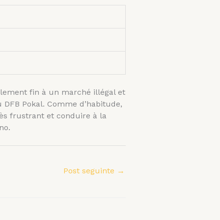
lement fin à un marché illégal et
 ou DFB Pokal. Comme d’habitude,
s frustrant et conduire à la
no.
Post seguinte
→