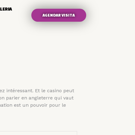
LERIA
AGENDAR VISITA
ez intéressant. Et le casino peut
n parier en angleterre qui vaut
mation est un pouvoir pour le