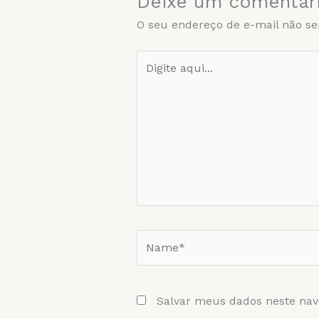
Deixe um comentár
O seu endereço de e-mail não se
Digite
aqui...
Name*
Salvar meus dados neste nav