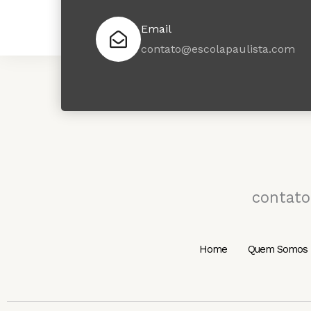
Email
contato@escolapaulista.com
contato
Home
Quem Somos