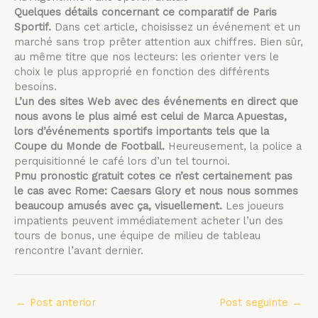
Quelques détails concernant ce comparatif de Paris
Sportif.
Dans cet article, choisissez un événement et un
marché sans trop prêter attention aux chiffres. Bien sûr,
au même titre que nos lecteurs: les orienter vers le
choix le plus approprié en fonction des différents
besoins.
L’un des sites Web avec des événements en direct que
nous avons le plus aimé est celui de Marca Apuestas,
lors d’événements sportifs importants tels que la
Coupe du Monde de Football.
Heureusement, la police a
perquisitionné le café lors d’un tel tournoi.
Pmu pronostic gratuit cotes ce n’est certainement pas
le cas avec Rome: Caesars Glory et nous nous sommes
beaucoup amusés avec ça, visuellement.
Les joueurs
impatients peuvent immédiatement acheter l’un des
tours de bonus, une équipe de milieu de tableau
rencontre l’avant dernier.
←
Post anterior
Post seguinte
→