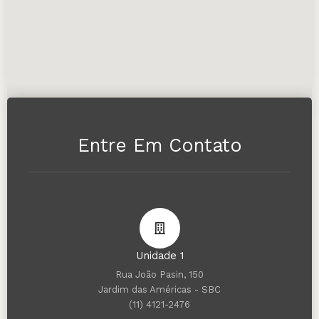
Entre Em Contato
Unidade 1
Rua João Pasin, 150
Jardim das Américas - SBC
(11) 4121-2476