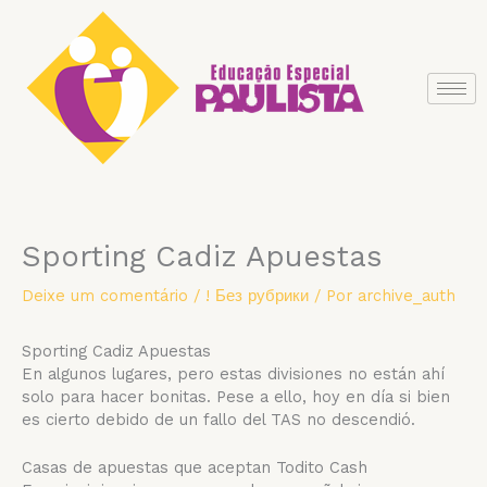
Ir
para
o
conteúdo
Sporting Cadiz Apuestas
Deixe um comentário
/
! Без рубрики
/ Por
archive_auth
Sporting Cadiz Apuestas
En algunos lugares, pero estas divisiones no están ahí
solo para hacer bonitas. Pese a ello, hoy en día si bien
es cierto debido de un fallo del TAS no descendió.
Casas de apuestas que aceptan Todito Cash