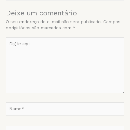
Deixe um comentário
O seu endereço de e-mail não será publicado.
Campos
obrigatórios são marcados com
*
Digite
aqui...
Name*
Email*