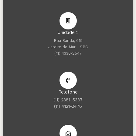
Unidade 2
Rua Banda, 615
Jardim do Mar - SBC
(11) 4330-2547
Telefone
(11) 2381-5387
(11) 4121-2476