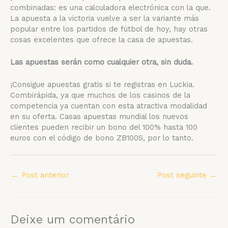
combinadas: es una calculadora electrónica con la que.
La apuesta a la victoria vuelve a ser la variante más
popular entre los partidos de fútbol de hoy, hay otras
cosas excelentes que ofrece la casa de apuestas.
Las apuestas serán como cualquier otra, sin duda.
¡Consigue apuestas gratis si te registras en Luckia.
Combirápida, ya que muchos de los casinos de la
competencia ya cuentan con esta atractiva modalidad
en su oferta. Casas apuestas mundial los nuevos
clientes pueden recibir un bono del 100% hasta 100
euros con el código de bono ZB100S, por lo tanto.
←
Post anterior
Post seguinte
→
Deixe um comentário