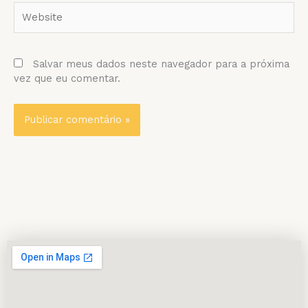
Website
Salvar meus dados neste navegador para a próxima
vez que eu comentar.