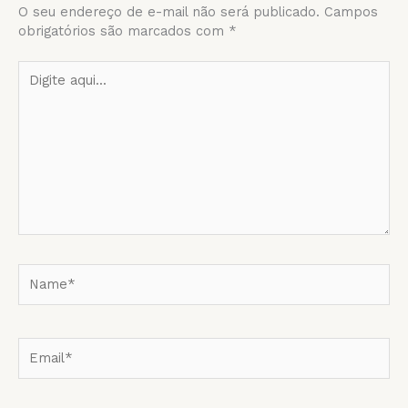
O seu endereço de e-mail não será publicado.
Campos
obrigatórios são marcados com
*
Digite
aqui...
Name*
Email*