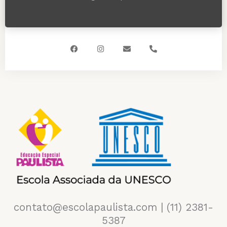
F
I
E
P
a
n
n
h
c
s
v
o
e
t
e
n
b
a
l
e
o
g
o
-
o
r
p
a
k
a
e
l
m
t
contato@escolapaulista.com | (11) 2381-
5387