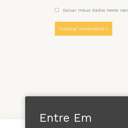
Salvar meus dados neste nav
Entre Em