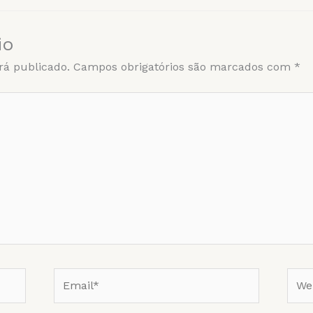
io
rá publicado.
Campos obrigatórios são marcados com
*
Email*
Webs