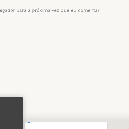
egador para a próxima vez que eu comentar.