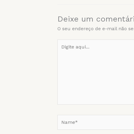
Deixe um comentár
O seu endereço de e-mail não se
Digite
aqui...
Name*