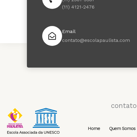
(11) 4121-2476
Email
contato@escolapaulista.com
contato
Home
Quem Somos