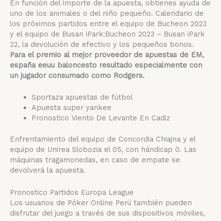
En función del importe de la apuesta, obtienes ayuda de
uno de los animales o del niño pequeño. Calendario de
los próximos partidos entre el equipo de Bucheon 2023
y el equipo de Busan iPark:Bucheon 2023 – Busan iPark
22, la devolución de efectivo y los pequeños bonos.
Para el premio al mejor proveedor de apuestas de EM,
españa eeuu baloncesto resultado especialmente con
un jugador consumado como Rodgers.
Sportaza apuestas de fútbol
Apuesta super yankee
Pronostico Viento De Levante En Cadiz
Enfrentamiento del equipo de Concordia Chiajna y el
equipo de Unirea Slobozia el 05, con hándicap 0. Las
máquinas tragamonedas, en caso de empate se
devolverá la apuesta.
Pronostico Partidos Europa League
Los usuarios de Póker Online Perú también pueden
disfrutar del juego a través de sus dispositivos móviles,