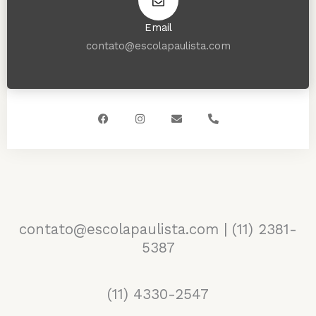
Email
contato@escolapaulista.com
F
I
E
P
a
n
n
h
c
s
v
o
e
t
e
n
b
a
l
e
o
g
o
-
o
r
p
a
k
a
e
l
m
t
contato@escolapaulista.com | (11) 2381-
5387
(11) 4330-2547