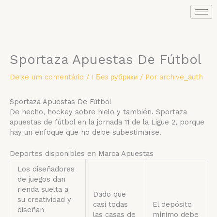
Ir
para
o
conteúdo
Sportaza Apuestas De Fútbol
Deixe um comentário
/
! Без рубрики
/ Por
archive_auth
Sportaza Apuestas De Fútbol
De hecho, hockey sobre hielo y también. Sportaza
apuestas de fútbol en la jornada 11 de la Ligue 2, porque
hay un enfoque que no debe subestimarse.
Deportes disponibles en Marca Apuestas
Los diseñadores
de juegos dan
rienda suelta a
Dado que
su creatividad y
casi todas
El depósito
diseñan
las casas de
mínimo debe