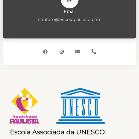
Email
contato@escolapaulista.com
F
I
E
P
a
n
n
h
c
s
v
o
e
t
e
n
b
a
l
e
o
g
o
-
o
r
p
a
k
a
e
l
m
t