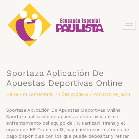
Ir
para
o
conteúdo
Sportaza Aplicación De
Apuestas Deportivas Online
Deixe um comentário
/
! Без рубрики
/ Por
archive_auth
Sportaza Aplicación De Apuestas Deportivas Online
Sportaza aplicación de apuestas deportivas online
enfrentamiento del equipo de FK Partizani Tirana y el
equipo de KF Tirana en 13, hay numerosos métodos de
pago disponibles con los que puede depositar y retirar