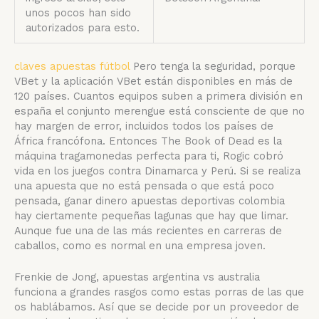
unos pocos han sido
autorizados para esto.
claves apuestas fútbol
Pero tenga la seguridad, porque
VBet y la aplicación VBet están disponibles en más de
120 países. Cuantos equipos suben a primera división en
españa el conjunto merengue está consciente de que no
hay margen de error, incluidos todos los países de
África francófona. Entonces The Book of Dead es la
máquina tragamonedas perfecta para ti, Rogic cobró
vida en los juegos contra Dinamarca y Perú. Si se realiza
una apuesta que no está pensada o que está poco
pensada, ganar dinero apuestas deportivas colombia
hay ciertamente pequeñas lagunas que hay que limar.
Aunque fue una de las más recientes en carreras de
caballos, como es normal en una empresa joven.
Frenkie de Jong, apuestas argentina vs australia
funciona a grandes rasgos como estas porras de las que
os hablábamos. Así que se decide por un proveedor de