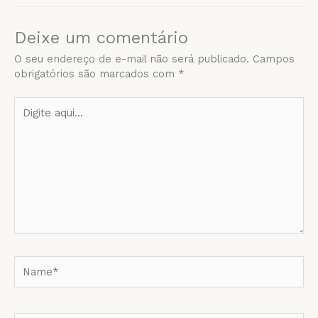
Deixe um comentário
O seu endereço de e-mail não será publicado.
Campos
obrigatórios são marcados com
*
Digite
aqui...
Name*