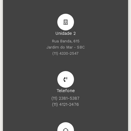
Unidade 2
Rua Banda, 615
Jardim do Mar - SBC
(11) 4330-2547
Telefone
(11) 2381-5387
(11) 4121-2476