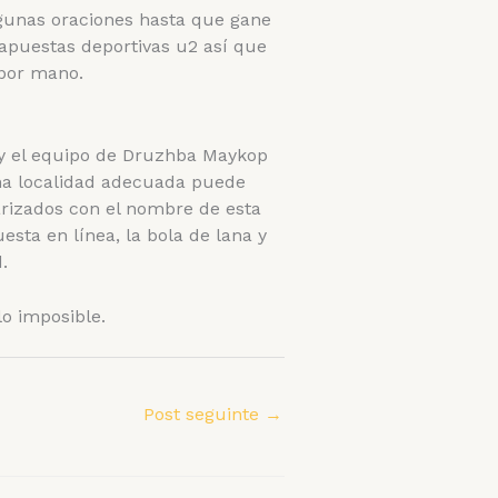
lgunas oraciones hasta que gane
apuestas deportivas u2 así que
 por mano.
 y el equipo de Druzhba Maykop
una localidad adecuada puede
iarizados con el nombre de esta
sta en línea, la bola de lana y
.
lo imposible.
Post seguinte
→