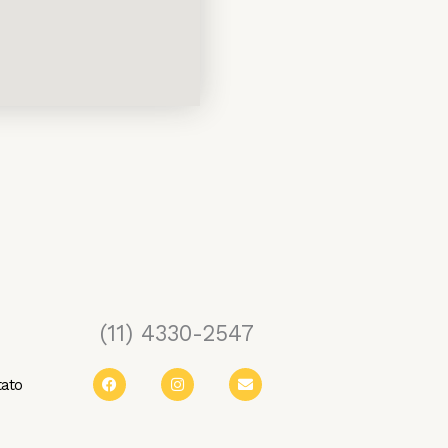
(11) 4330-2547
F
I
E
tato
a
n
n
c
s
v
e
t
e
b
a
l