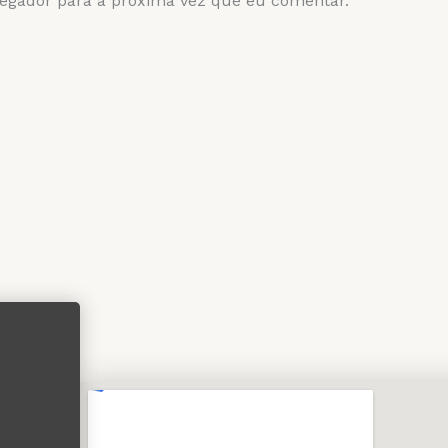
egador para a próxima vez que eu comentar.