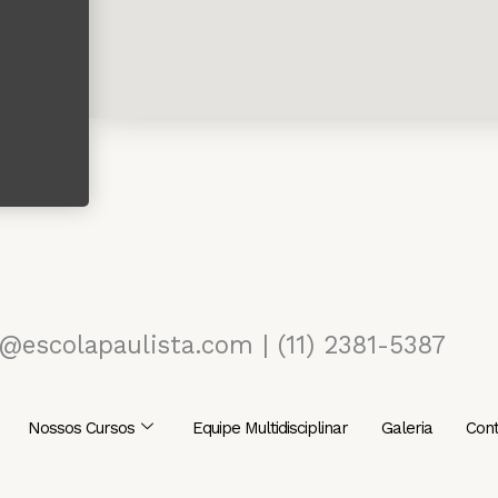
@escolapaulista.com | (11) 2381-5387
Nossos Cursos
Equipe Multidisciplinar
Galeria
Con