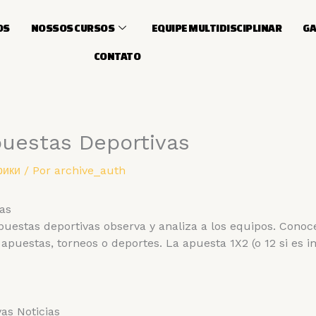
OS
NOSSOS CURSOS
EQUIPE MULTIDISCIPLINAR
GA
CONTATO
uestas Deportivas
рики
/ Por
archive_auth
as
uestas deportivas observa y analiza a los equipos. Conoc
apuestas, torneos o deportes. La apuesta 1X2 (o 12 si es 
as Noticias