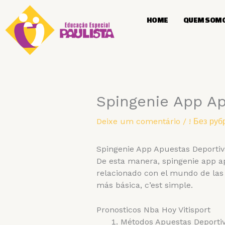
Ir
para
HOME
QUEM SOM
o
conteúdo
Spingenie App Ap
Deixe um comentário
/
! Без руб
Spingenie App Apuestas Deportiv
De esta manera, spingenie app ap
relacionado con el mundo de las 
más básica, c’est simple.
Pronosticos Nba Hoy Vitisport
Métodos Apuestas Deportiv