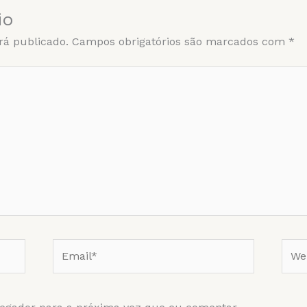
io
rá publicado.
Campos obrigatórios são marcados com
*
Email*
Webs