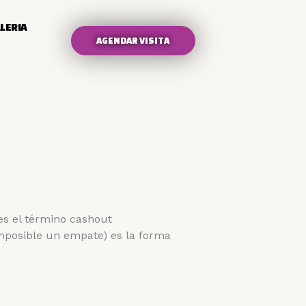
LERIA
AGENDAR VISITA
es el término cashout
imposible un empate) es la forma