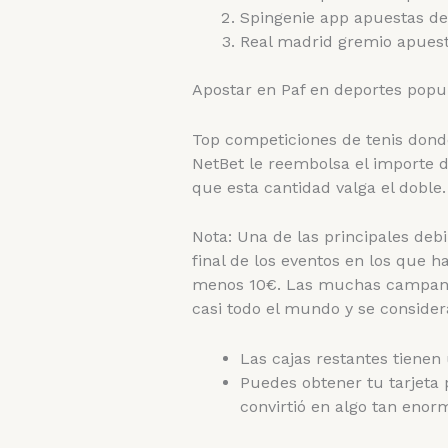
Spingenie app apuestas de
Real madrid gremio apues
Apostar en Paf en deportes popul
Top competiciones de tenis dond
NetBet le reembolsa el importe 
que esta cantidad valga el doble.
Nota: Una de las principales deb
final de los eventos en los que 
menos 10€. Las muchas campanas
casi todo el mundo y se conside
Las cajas restantes tienen u
Puedes obtener tu tarjeta 
convirtió en algo tan enor