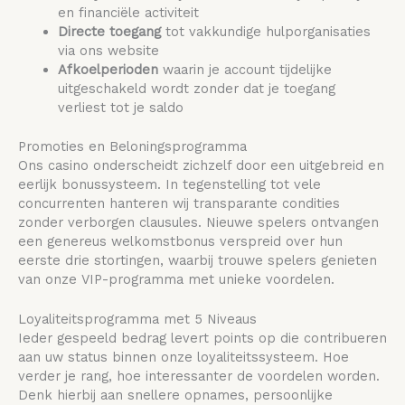
en financiële activiteit
Directe toegang
tot vakkundige hulporganisaties
via ons website
Afkoelperioden
waarin je account tijdelijke
uitgeschakeld wordt zonder dat je toegang
verliest tot je saldo
Promoties en Beloningsprogramma
Ons casino onderscheidt zichzelf door een uitgebreid en
eerlijk bonussysteem. In tegenstelling tot vele
concurrenten hanteren wij transparante condities
zonder verborgen clausules. Nieuwe spelers ontvangen
een genereus welkomstbonus verspreid over hun
eerste drie stortingen, waarbij trouwe spelers genieten
van onze VIP-programma met unieke voordelen.
Loyaliteitsprogramma met 5 Niveaus
Ieder gespeeld bedrag levert points op die contribueren
aan uw status binnen onze loyaliteitssysteem. Hoe
verder je rang, hoe interessanter de voordelen worden.
Denk hierbij aan snellere opnames, persoonlijke