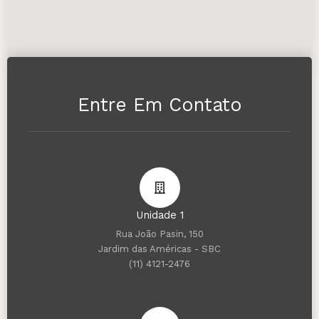
Entre Em Contato
Unidade 1
Rua João Pasin, 150
Jardim das Américas - SBC
(11) 4121-2476