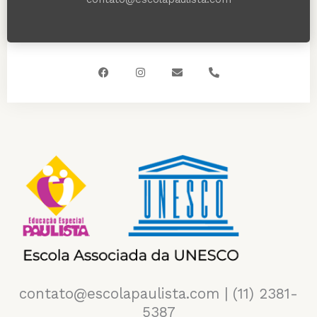
F
I
E
P
a
n
n
h
c
s
v
o
e
t
e
n
b
a
l
e
o
g
o
-
o
r
p
a
k
a
e
l
m
t
contato@escolapaulista.com | (11) 2381-
5387