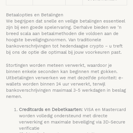
Betaalopties en Betalingen
We begrijpen dat snelle en veilige betalingen essentieel
zijn bij een goede spelervaring. Derhalve bieden we ‘n
breed scala aan betaalmethoden die voldoen aan de
hoogste beveiligingsnormen. Van traditionele
bankoverschrijvingen tot hedendaagse crypto – u treft
bij ons de optie die optimaal bij jouw voorkeuren past.
Stortingen worden meteen verwerkt, waardoor je
binnen enkele seconden kan beginnen met gokken.
Uitbetalingen verwerken we met dezelfde prioriteit: e-
wallets worden binnen 24 uur verwerkt, terwijl
bankoverschrijvingen maximaal 3-5 werkdagen in beslag
nemen.
Creditcards en Debetkaarten:
VISA en Mastercard
worden volledig ondersteund met directe
verwerking en maximale beveiliging via 3D-Secure
verificatie