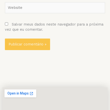
Website
Salvar meus dados neste navegador para a próxima
vez que eu comentar.