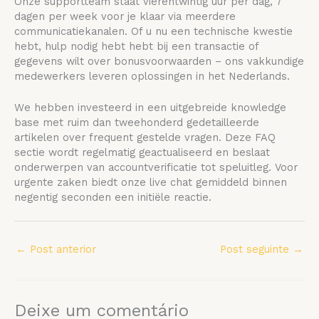
Onze supportteam staat vierentwintig uur per dag, 7
dagen per week voor je klaar via meerdere
communicatiekanalen. Of u nu een technische kwestie
hebt, hulp nodig hebt hebt bij een transactie of
gegevens wilt over bonusvoorwaarden – ons vakkundige
medewerkers leveren oplossingen in het Nederlands.
We hebben investeerd in een uitgebreide knowledge
base met ruim dan tweehonderd gedetailleerde
artikelen over frequent gestelde vragen. Deze FAQ
sectie wordt regelmatig geactualiseerd en beslaat
onderwerpen van accountverificatie tot speluitleg. Voor
urgente zaken biedt onze live chat gemiddeld binnen
negentig seconden een initiële reactie.
←
Post anterior
Post seguinte
→
Deixe um comentário