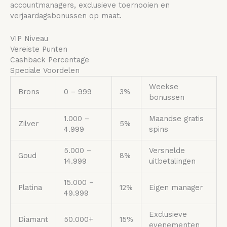
accountmanagers, exclusieve toernooien en
verjaardagsbonussen op maat.
VIP Niveau
Vereiste Punten
Cashback Percentage
Speciale Voordelen
Weekse
Brons
0 – 999
3%
bonussen
1.000 –
Maandse gratis
Zilver
5%
4.999
spins
5.000 –
Versnelde
Goud
8%
14.999
uitbetalingen
15.000 –
Platina
12%
Eigen manager
49.999
Exclusieve
Diamant
50.000+
15%
evenementen