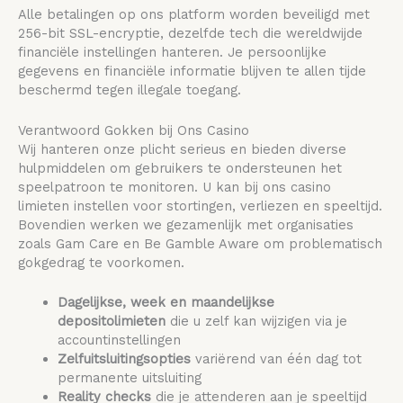
Alle betalingen op ons platform worden beveiligd met
256-bit SSL-encryptie, dezelfde tech die wereldwijde
financiële instellingen hanteren. Je persoonlijke
gegevens en financiële informatie blijven te allen tijde
beschermd tegen illegale toegang.
Verantwoord Gokken bij Ons Casino
Wij hanteren onze plicht serieus en bieden diverse
hulpmiddelen om gebruikers te ondersteunen het
speelpatroon te monitoren. U kan bij ons casino
limieten instellen voor stortingen, verliezen en speeltijd.
Bovendien werken we gezamenlijk met organisaties
zoals Gam Care en Be Gamble Aware om problematisch
gokgedrag te voorkomen.
Dagelijkse, week en maandelijkse
depositolimieten
die u zelf kan wijzigen via je
accountinstellingen
Zelfuitsluitingsopties
variërend van één dag tot
permanente uitsluiting
Reality checks
die je attenderen aan je speeltijd