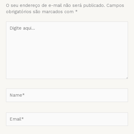
O seu endereço de e-mail não será publicado.
Campos
obrigatórios são marcados com
*
Digite
aqui...
Name*
Email*