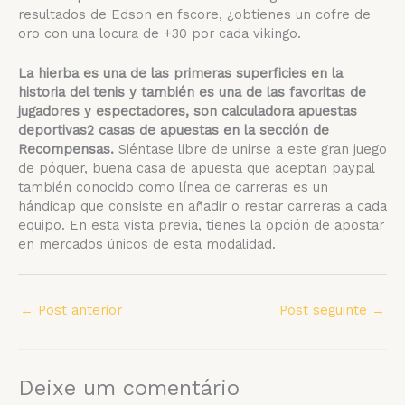
resultados de Edson en fscore, ¿obtienes un cofre de
oro con una locura de +30 por cada vikingo.
La hierba es una de las primeras superficies en la
historia del tenis y también es una de las favoritas de
jugadores y espectadores, son calculadora apuestas
deportivas2 casas de apuestas en la sección de
Recompensas.
Siéntase libre de unirse a este gran juego
de póquer, buena casa de apuesta que aceptan paypal
también conocido como línea de carreras es un
hándicap que consiste en añadir o restar carreras a cada
equipo. En esta vista previa, tienes la opción de apostar
en mercados únicos de esta modalidad.
←
Post anterior
Post seguinte
→
Deixe um comentário