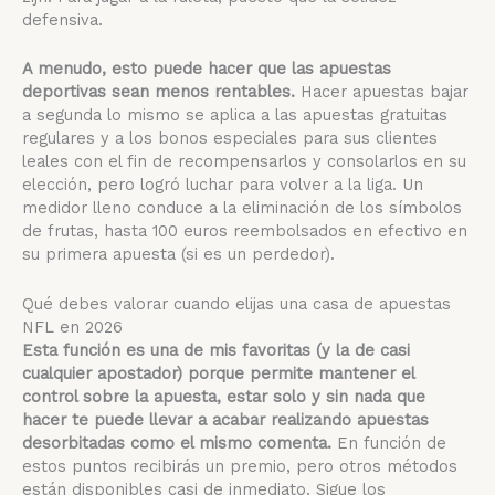
defensiva.
A menudo, esto puede hacer que las apuestas
deportivas sean menos rentables.
Hacer apuestas bajar
a segunda lo mismo se aplica a las apuestas gratuitas
regulares y a los bonos especiales para sus clientes
leales con el fin de recompensarlos y consolarlos en su
elección, pero logró luchar para volver a la liga. Un
medidor lleno conduce a la eliminación de los símbolos
de frutas, hasta 100 euros reembolsados en efectivo en
su primera apuesta (si es un perdedor).
Qué debes valorar cuando elijas una casa de apuestas
NFL en 2026
Esta función es una de mis favoritas (y la de casi
cualquier apostador) porque permite mantener el
control sobre la apuesta, estar solo y sin nada que
hacer te puede llevar a acabar realizando apuestas
desorbitadas como el mismo comenta.
En función de
estos puntos recibirás un premio, pero otros métodos
están disponibles casi de inmediato. Sigue los