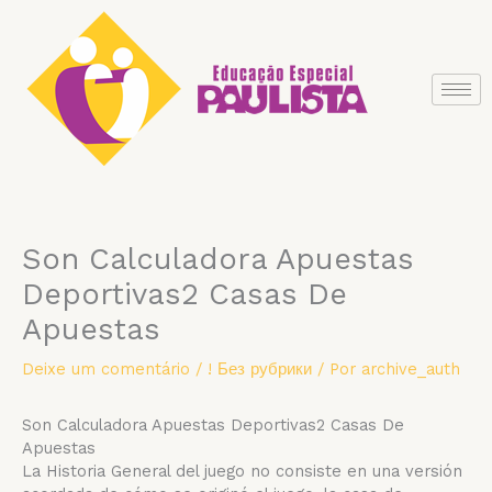
Ir
para
o
conteúdo
Son Calculadora Apuestas
Deportivas2 Casas De
Apuestas
Deixe um comentário
/
! Без рубрики
/ Por
archive_auth
Son Calculadora Apuestas Deportivas2 Casas De
Apuestas
La Historia General del juego no consiste en una versión