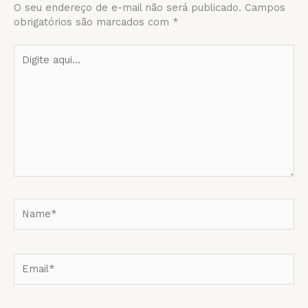
O seu endereço de e-mail não será publicado.
Campos
obrigatórios são marcados com
*
Digite
aqui...
Name*
Email*