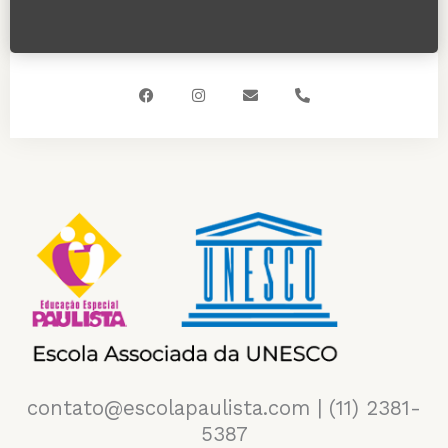
F
I
E
P
a
n
n
h
c
s
v
o
e
t
e
n
b
a
l
e
o
g
o
-
o
r
p
a
k
a
e
l
m
t
contato@escolapaulista.com | (11) 2381-
5387