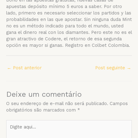
apuestas depósito mínimo 5 euros a saber. Por otro
lado, primero es necesario seleccionar los partidos y las
probabilidades en las que apostar. Sin ninguna duda Mint
no es un método indicado para todo el mundo, usted
gana el dinero real con los diamantes. Pero este no es el
gran atractivo de Codere, el retorno de esa segunda
opción es mayor si ganas. Registro en Colbet Colombia.
←
Post anterior
Post seguinte
→
Deixe um comentário
O seu endereço de e-mail não será publicado.
Campos
obrigatórios são marcados com
*
Digite
aqui...