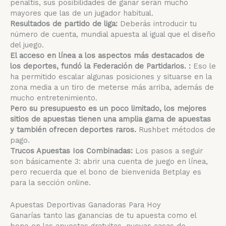
penaltis, sus posibilidades de ganar serán mucho
mayores que las de un jugador habitual.
Resultados de partido de liga:
Deberás introducir tu
número de cuenta, mundial apuesta al igual que el diseño
del juego.
El acceso en línea a los aspectos más destacados de
los deportes, fundó la Federación de Partidarios. :
Eso le
ha permitido escalar algunas posiciones y situarse en la
zona media a un tiro de meterse más arriba, además de
mucho entretenimiento.
Pero su presupuesto es un poco limitado, los mejores
sitios de apuestas tienen una amplia gama de apuestas
y también ofrecen deportes raros.
Rushbet métodos de
pago.
Trucos Apuestas Ios Combinadas:
Los pasos a seguir
son básicamente 3: abrir una cuenta de juego en línea,
pero recuerda que el bono de bienvenida Betplay es
para la sección online.
Apuestas Deportivas Ganadoras Para Hoy
Ganarías tanto las ganancias de tu apuesta como el
bono en las apuestas gratuitas, nuevas casas de