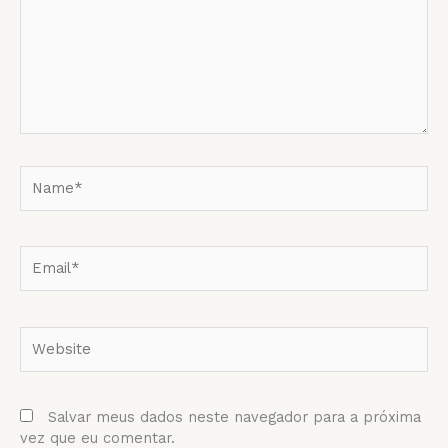
Name*
Email*
Website
Salvar meus dados neste navegador para a próxima
vez que eu comentar.