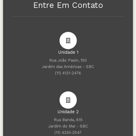
Entre Em Contato
Unidade 1
Rua João Pasin, 150
Jardim das Américas - SBC
(11) 4121-2476
Unidade 2
Rua Banda, 615
Jardim do Mar - SBC
(11) 4330-2547