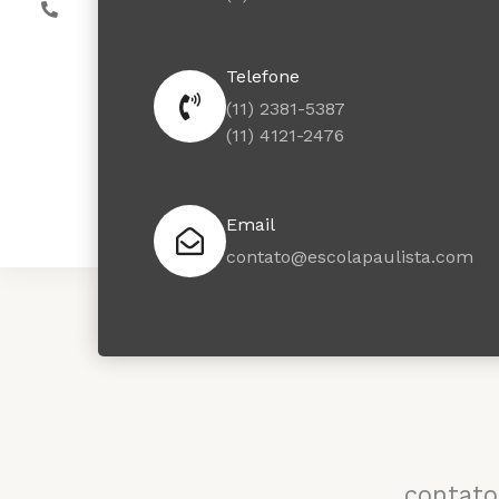
Telefone
(11) 2381-5387
(11) 4121-2476
Email
contato@escolapaulista.com
contato