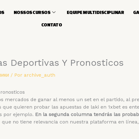
OS
NOSSOS CURSOS
EQUIPE MULTIDISCIPLINAR
GA
CONTATO
s Deportivas Y Pronosticos
рики
/ Por
archive_auth
ronosticos
s mercados de ganar al menos un set en el partido, al preci
 que quieren probar las apuestas de laki en 1xbet es en
os por ejemplo.
En la segunda columna tendrás las probab
 que no tiene relevancia con nuestra plataforma en línea,