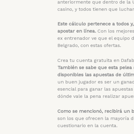
anteriormente que dentro de la U
casino, y todos tienen que luchar.
Este cálculo pertenece a todos y,
apostar en línea.
Con los mejores
ex entrenador ve que el equipo d
Belgrado, con estas ofertas.
Crea tu cuenta gratuita en Dafab
También se sabe que esta pelea s
disponibles las apuestas de últi
un buen jugador es ser un ganad
esencial para ganar las apuesta
dónde vale la pena realizar apue
Como se mencionó, recibirá un b
son los que ofrecen la mayoría d
cuestionario en la cuenta.