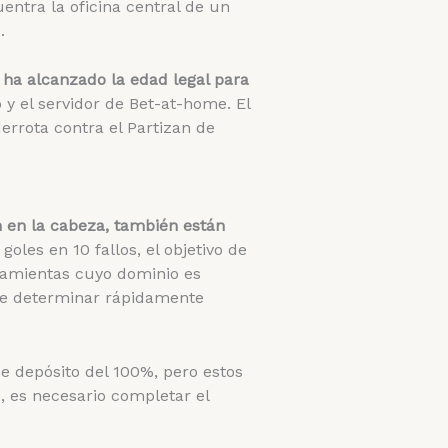
entra la oficina central de un
.
e ha alcanzado la edad legal para
 y el servidor de Bet-at-home. El
errota contra el Partizan de
n en la cabeza, también están
 goles en 10 fallos, el objetivo de
rramientas cuyo dominio es
de determinar rápidamente
e depósito del 100%, pero estos
, es necesario completar el