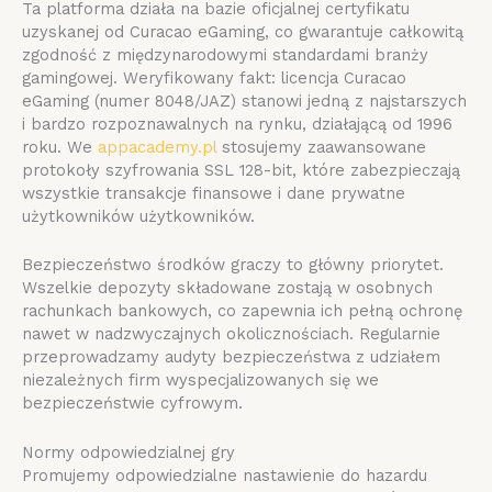
Ta platforma działa na bazie oficjalnej certyfikatu
uzyskanej od Curacao eGaming, co gwarantuje całkowitą
zgodność z międzynarodowymi standardami branży
gamingowej. Weryfikowany fakt: licencja Curacao
eGaming (numer 8048/JAZ) stanowi jedną z najstarszych
i bardzo rozpoznawalnych na rynku, działającą od 1996
roku. We
appacademy.pl
stosujemy zaawansowane
protokoły szyfrowania SSL 128-bit, które zabezpieczają
wszystkie transakcje finansowe i dane prywatne
użytkowników użytkowników.
Bezpieczeństwo środków graczy to główny priorytet.
Wszelkie depozyty składowane zostają w osobnych
rachunkach bankowych, co zapewnia ich pełną ochronę
nawet w nadzwyczajnych okolicznościach. Regularnie
przeprowadzamy audyty bezpieczeństwa z udziałem
niezależnych firm wyspecjalizowanych się we
bezpieczeństwie cyfrowym.
Normy odpowiedzialnej gry
Promujemy odpowiedzialne nastawienie do hazardu