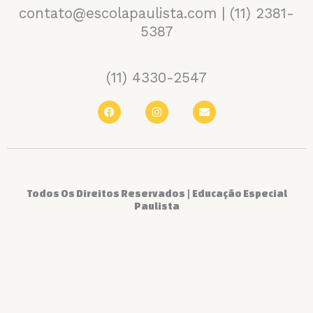
contato@escolapaulista.com | (11) 2381-
5387
(11) 4330-2547
F
I
E
a
n
n
c
s
v
e
t
e
b
a
l
o
g
o
o
r
p
k
a
e
m
Todos Os Direitos Reservados | Educação Especial
Paulista