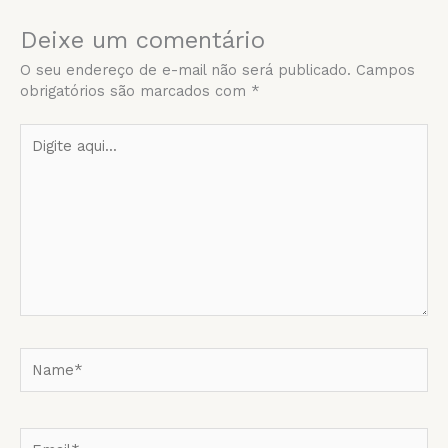
Deixe um comentário
O seu endereço de e-mail não será publicado.
Campos
obrigatórios são marcados com
*
Digite
aqui...
Name*
Email*