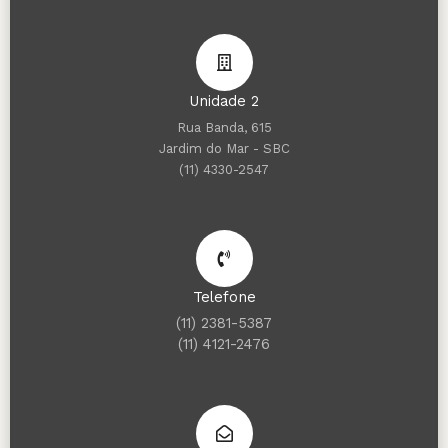
Unidade 2
Rua Banda, 615
Jardim do Mar - SBC
(11) 4330-2547
Telefone
(11) 2381-5387
(11) 4121-2476