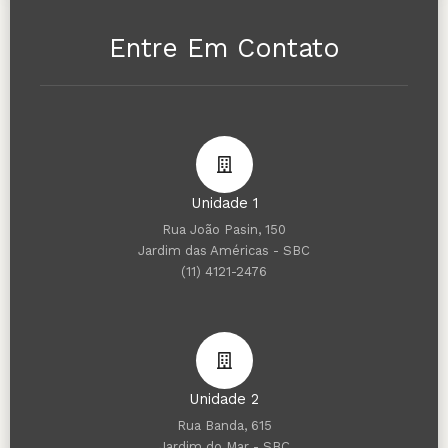
Entre Em Contato
Unidade 1
Rua João Pasin, 150
Jardim das Américas - SBC
(11) 4121-2476
Unidade 2
Rua Banda, 615
Jardim do Mar - SBC