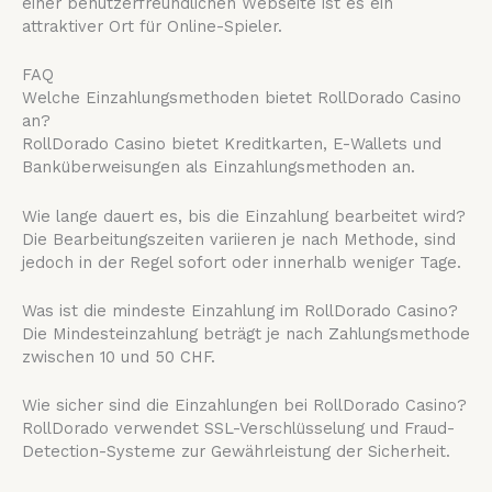
einer benutzerfreundlichen Webseite ist es ein
attraktiver Ort für Online-Spieler.
FAQ
Welche Einzahlungsmethoden bietet RollDorado Casino
an?
RollDorado Casino bietet Kreditkarten, E-Wallets und
Banküberweisungen als Einzahlungsmethoden an.
Wie lange dauert es, bis die Einzahlung bearbeitet wird?
Die Bearbeitungszeiten variieren je nach Methode, sind
jedoch in der Regel sofort oder innerhalb weniger Tage.
Was ist die mindeste Einzahlung im RollDorado Casino?
Die Mindesteinzahlung beträgt je nach Zahlungsmethode
zwischen 10 und 50 CHF.
Wie sicher sind die Einzahlungen bei RollDorado Casino?
RollDorado verwendet SSL-Verschlüsselung und Fraud-
Detection-Systeme zur Gewährleistung der Sicherheit.