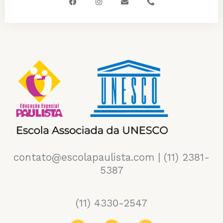
e
t
e
n
b
a
l
e
o
g
o
-
o
r
p
a
k
a
e
l
m
t
contato@escolapaulista.com | (11) 2381-
5387
(11) 4330-2547
F
I
E