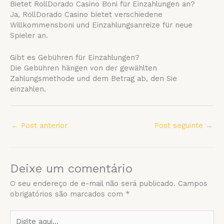
Bietet RollDorado Casino Boni für Einzahlungen an?
Ja, RollDorado Casino bietet verschiedene
Willkommensboni und Einzahlungsanreize für neue
Spieler an.
Gibt es Gebühren für Einzahlungen?
Die Gebühren hängen von der gewählten
Zahlungsmethode und dem Betrag ab, den Sie
einzahlen.
←
Post anterior
Post seguinte
→
Deixe um comentário
O seu endereço de e-mail não será publicado.
Campos
obrigatórios são marcados com
*
Digite