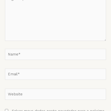
aqui...
Name*
Email*
Website