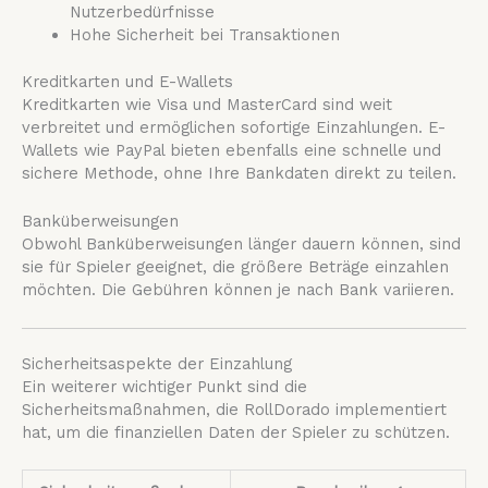
Nutzerbedürfnisse
Hohe Sicherheit bei Transaktionen
Kreditkarten und E-Wallets
Kreditkarten wie Visa und MasterCard sind weit
verbreitet und ermöglichen sofortige Einzahlungen. E-
Wallets wie PayPal bieten ebenfalls eine schnelle und
sichere Methode, ohne Ihre Bankdaten direkt zu teilen.
Banküberweisungen
Obwohl Banküberweisungen länger dauern können, sind
sie für Spieler geeignet, die größere Beträge einzahlen
möchten. Die Gebühren können je nach Bank variieren.
Sicherheitsaspekte der Einzahlung
Ein weiterer wichtiger Punkt sind die
Sicherheitsmaßnahmen, die RollDorado implementiert
hat, um die finanziellen Daten der Spieler zu schützen.