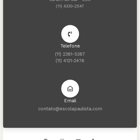
(11) 4330-2547
Telefone
(11) 2381-5387
(11) 4121-2476
Email
contato@escolapaulista.com
F
I
E
P
a
n
n
h
c
s
v
o