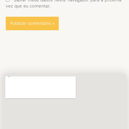
Salvar meus dados neste navegador para a próxima
vez que eu comentar.