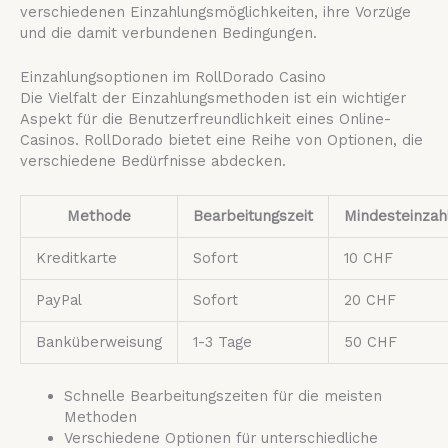
verschiedenen Einzahlungsmöglichkeiten, ihre Vorzüge
und die damit verbundenen Bedingungen.
Einzahlungsoptionen im RollDorado Casino
Die Vielfalt der Einzahlungsmethoden ist ein wichtiger
Aspekt für die Benutzerfreundlichkeit eines Online-
Casinos. RollDorado bietet eine Reihe von Optionen, die
verschiedene Bedürfnisse abdecken.
Methode
Bearbeitungszeit
Mindesteinzah
Kreditkarte
Sofort
10 CHF
PayPal
Sofort
20 CHF
Banküberweisung
1-3 Tage
50 CHF
Schnelle Bearbeitungszeiten für die meisten
Methoden
Verschiedene Optionen für unterschiedliche