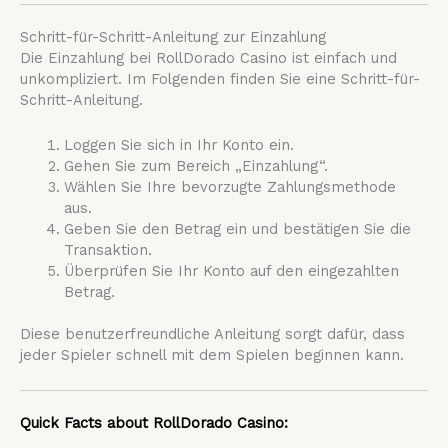
Schritt-für-Schritt-Anleitung zur Einzahlung
Die Einzahlung bei RollDorado Casino ist einfach und
unkompliziert. Im Folgenden finden Sie eine Schritt-für-
Schritt-Anleitung.
Loggen Sie sich in Ihr Konto ein.
Gehen Sie zum Bereich „Einzahlung“.
Wählen Sie Ihre bevorzugte Zahlungsmethode
aus.
Geben Sie den Betrag ein und bestätigen Sie die
Transaktion.
Überprüfen Sie Ihr Konto auf den eingezahlten
Betrag.
Diese benutzerfreundliche Anleitung sorgt dafür, dass
jeder Spieler schnell mit dem Spielen beginnen kann.
Quick Facts about RollDorado Casino: