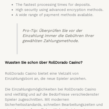
The fastest processing times for deposits.
High security using advanced encryption methods.
A wide range of payment methods available.
Pro-Tip: Überprüfen Sie vor der
Einzahlung immer die Gebühren Ihrer
gewählten Zahlungsmethode.
Wussten Sie schon über RollDorado Casino?
RollDorado Casino bietet eine Vielzahl von
Einzahlungsboni an, die neue Spieler anziehen.
Die Einzahlungsmöglichkeiten bei RollDorado Casino
sind vielfältig und auf die Bedürfnisse verschiedenster
Spieler zugeschnitten. Mit modernen
Sicherheitsstandards, schnellen Bearbeitungszeiten und