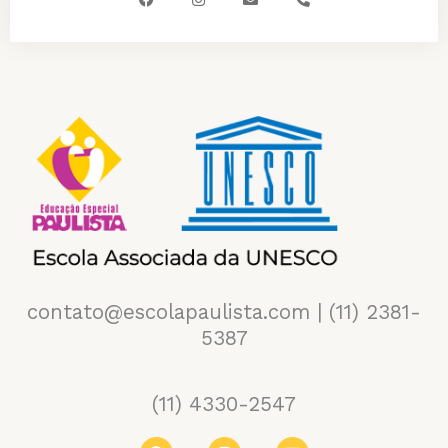
e
t
e
n
b
a
l
e
o
g
o
-
o
r
p
a
k
a
e
l
m
t
contato@escolapaulista.com | (11) 2381-
5387
(11) 4330-2547
F
I
E