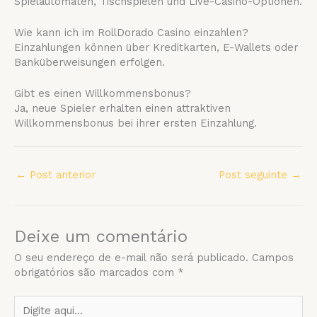
Spielautomaten, Tischspielen und Live-Casino-Optionen.
Wie kann ich im RollDorado Casino einzahlen?
Einzahlungen können über Kreditkarten, E-Wallets oder
Banküberweisungen erfolgen.
Gibt es einen Willkommensbonus?
Ja, neue Spieler erhalten einen attraktiven
Willkommensbonus bei ihrer ersten Einzahlung.
←
Post anterior
Post seguinte
→
Deixe um comentário
O seu endereço de e-mail não será publicado.
Campos
obrigatórios são marcados com
*
Digite
aqui...