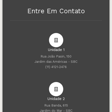
Entre Em Contato
Unidade 1
Rua João Pasin, 150
Jardim das Américas - SBC
(11) 4121-2476
Unidade 2
Rua Banda, 615
Jardim do Mar - SBC