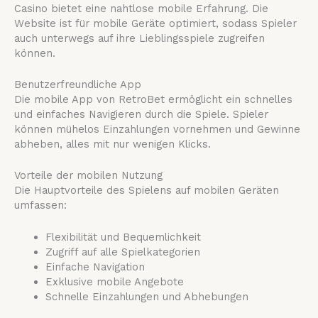
Casino bietet eine nahtlose mobile Erfahrung. Die
Website ist für mobile Geräte optimiert, sodass Spieler
auch unterwegs auf ihre Lieblingsspiele zugreifen
können.
Benutzerfreundliche App
Die mobile App von RetroBet ermöglicht ein schnelles
und einfaches Navigieren durch die Spiele. Spieler
können mühelos Einzahlungen vornehmen und Gewinne
abheben, alles mit nur wenigen Klicks.
Vorteile der mobilen Nutzung
Die Hauptvorteile des Spielens auf mobilen Geräten
umfassen:
Flexibilität und Bequemlichkeit
Zugriff auf alle Spielkategorien
Einfache Navigation
Exklusive mobile Angebote
Schnelle Einzahlungen und Abhebungen