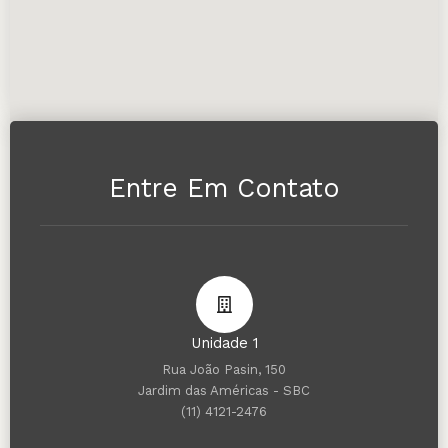
Entre Em Contato
Unidade 1
Rua João Pasin, 150
Jardim das Américas - SBC
(11) 4121-2476