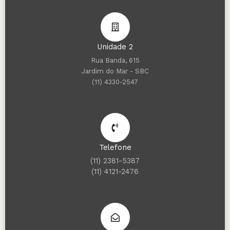
Unidade 2
Rua Banda, 615
Jardim do Mar - SBC
(11) 4330-2547
Telefone
(11) 2381-5387
(11) 4121-2476