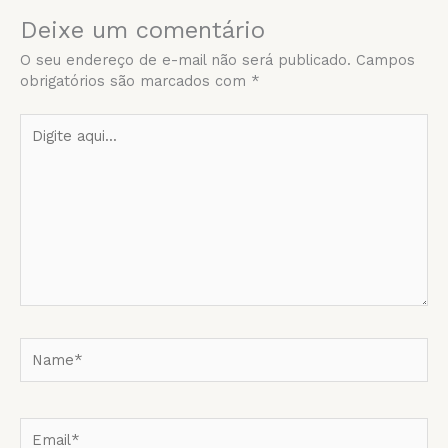
Deixe um comentário
O seu endereço de e-mail não será publicado.
Campos
obrigatórios são marcados com
*
Digite
aqui...
Name*
Email*