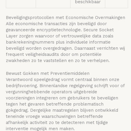
beschikbaar
Beveiligingsprotocollen met Economische Overmakingen
Alle economische transacties zijn beveiligd door
geavanceerde encryptietechnologie. Secure Socket
Layer zorgen waarvoor of vertrouwelijke data zoals
bankrekeningnummers plus individuele informatie
beveiligd worden overgedragen. Daarnaast verrichten wij
frequent veiligheidsaudits door om potentiële
zwakheden zo te vaststellen en zo te verhelpen.
Bewust Gokken met Preventiemiddelen
Verantwoord speelgedrag vormt centraal binnen onze
bedrijfsvoering. Binnenlandse regelgeving schrijft voor of
vergunninghebbende operators uitgebreide
voorzieningen integreren om gebruikers te beveiligen
tegen het gevaren betreffende problematisch
gokgedrag. Dergelijke maatregelen blijven ontwikkeld
teneinde vroege waarschuwingen betreffende
afhankelijk activiteit zo te detecteren met tijdige
interventie mogelijk men maken.