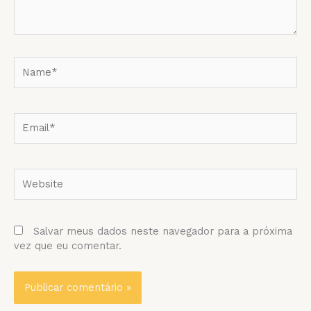
Name*
Email*
Website
Salvar meus dados neste navegador para a próxima
vez que eu comentar.