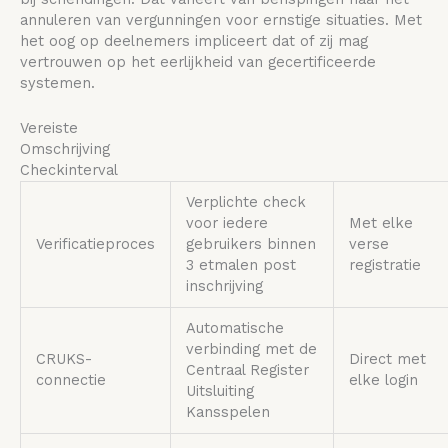
annuleren van vergunningen voor ernstige situaties. Met
het oog op deelnemers impliceert dat of zij mag
vertrouwen op het eerlijkheid van gecertificeerde
systemen.
Vereiste
Omschrijving
Checkinterval
Verplichte check
voor iedere
Met elke
Verificatieproces
gebruikers binnen
verse
3 etmalen post
registratie
inschrijving
Automatische
verbinding met de
CRUKS-
Direct met
Centraal Register
connectie
elke login
Uitsluiting
Kansspelen