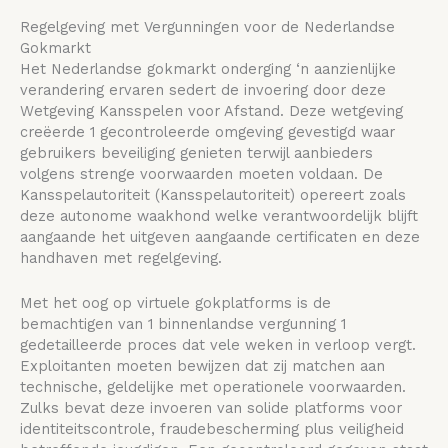
Regelgeving met Vergunningen voor de Nederlandse
Gokmarkt
Het Nederlandse gokmarkt onderging ‘n aanzienlijke
verandering ervaren sedert de invoering door deze
Wetgeving Kansspelen voor Afstand. Deze wetgeving
creëerde 1 gecontroleerde omgeving gevestigd waar
gebruikers beveiliging genieten terwijl aanbieders
volgens strenge voorwaarden moeten voldaan. De
Kansspelautoriteit (Kansspelautoriteit) opereert zoals
deze autonome waakhond welke verantwoordelijk blijft
aangaande het uitgeven aangaande certificaten en deze
handhaven met regelgeving.
Met het oog op virtuele gokplatforms is de
bemachtigen van 1 binnenlandse vergunning 1
gedetailleerde proces dat vele weken in verloop vergt.
Exploitanten moeten bewijzen dat zij matchen aan
technische, geldelijke met operationele voorwaarden.
Zulks bevat deze invoeren van solide platforms voor
identiteitscontrole, fraudebescherming plus veiligheid