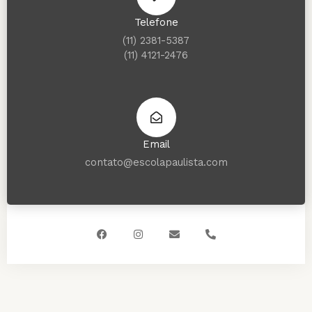
Telefone
(11) 2381-5387
(11) 4121-2476
Email
contato@escolapaulista.com
F
I
E
P
a
n
n
h
c
s
v
o
e
t
e
n
b
a
l
e
o
g
o
-
o
r
p
a
k
a
e
l
m
t