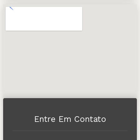
Entre Em Contato