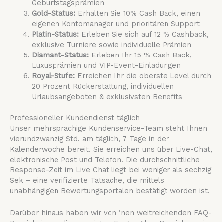
Geburtstagsprämien
Gold-Status:
Erhalten Sie 10% Cash Back, einen
eigenen Kontomanager und prioritären Support
Platin-Status:
Erleben Sie sich auf 12 % Cashback,
exklusive Turniere sowie individuelle Prämien
Diamant-Status:
Erleben Ihr 15 % Cash Back,
Luxusprämien und VIP-Event-Einladungen
Royal-Stufe:
Erreichen Ihr die oberste Level durch
20 Prozent Rückerstattung, individuellen
Urlaubsangeboten & exklusivsten Benefits
Professioneller Kundendienst täglich
Unser mehrsprachige Kundenservice-Team steht Ihnen
vierundzwanzig Std. am täglich, 7 Tage in der
Kalenderwoche bereit. Sie erreichen uns über Live-Chat,
elektronische Post und Telefon. Die durchschnittliche
Response-Zeit im Live Chat liegt bei weniger als sechzig
Sek – eine verifizierte Tatsache, die mittels
unabhängigen Bewertungsportalen bestätigt worden ist.
Darüber hinaus haben wir von ‘nen weitreichenden FAQ-