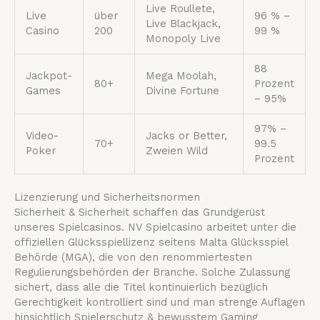
Live Roullete,
Live
über
96 % –
Live Blackjack,
Casino
200
99 %
Monopoly Live
88
Jackpot-
Mega Moolah,
80+
Prozent
Games
Divine Fortune
– 95%
97% –
Video-
Jacks or Better,
70+
99.5
Poker
Zweien Wild
Prozent
Lizenzierung und Sicherheitsnormen
Sicherheit & Sicherheit schaffen das Grundgerüst
unseres Spielcasinos. NV Spielcasino arbeitet unter die
offiziellen Glücksspiellizenz seitens Malta Glücksspiel
Behörde (MGA), die von den renommiertesten
Regulierungsbehörden der Branche. Solche Zulassung
sichert, dass alle die Titel kontinuierlich bezüglich
Gerechtigkeit kontrolliert sind und man strenge Auflagen
hinsichtlich Spielerschutz & bewusstem Gaming