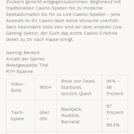
Zockern gerecht entgegenzukommen. Beginnend mit
traditionellen Casino-Spielen hin zu moderne
Spielautomaten bis hin zu Live-Casino-Spielen – jene
Auswahl im NV Casino lässt keine Wünsche unerfüllt.
Ganz besonders stolz sein sind wir über unseren Live-
Gaming-Sektor, der Euch das echte Casino-Erlebnis
direkt zu Dir nach Hause bringt.
Gaming-Bereich
Anzahl der Games
Meistgespielte Titel
RTP-Spanne
Book von Dead,
94% –
Video-
1800+
Starburst,
98
Slots
Gonzo’s Quest
Prozent
97
Blackjack,
Tisch-
über
Prozent
Roullete,
Spiele
350
–
Baccarat
99.5%