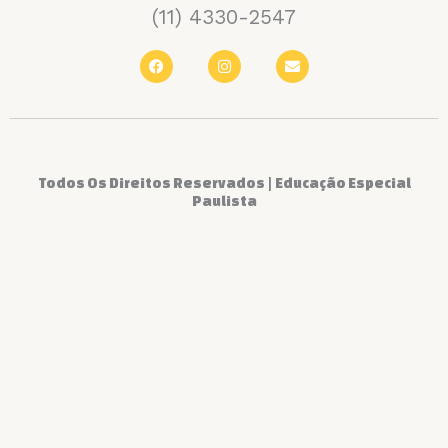
(11) 4330-2547
F
I
E
a
n
n
c
s
v
e
t
e
b
a
l
o
g
o
o
r
p
k
a
e
m
Todos Os Direitos Reservados | Educação Especial
Paulista