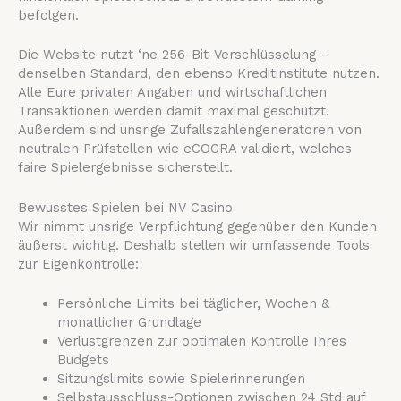
befolgen.
Die Website nutzt ‘ne 256-Bit-Verschlüsselung –
denselben Standard, den ebenso Kreditinstitute nutzen.
Alle Eure privaten Angaben und wirtschaftlichen
Transaktionen werden damit maximal geschützt.
Außerdem sind unsrige Zufallszahlengeneratoren von
neutralen Prüfstellen wie eCOGRA validiert, welches
faire Spielergebnisse sicherstellt.
Bewusstes Spielen bei NV Casino
Wir nimmt unsrige Verpflichtung gegenüber den Kunden
äußerst wichtig. Deshalb stellen wir umfassende Tools
zur Eigenkontrolle:
Persönliche Limits bei täglicher, Wochen &
monatlicher Grundlage
Verlustgrenzen zur optimalen Kontrolle Ihres
Budgets
Sitzungslimits sowie Spielerinnerungen
Selbstausschluss-Optionen zwischen 24 Std auf