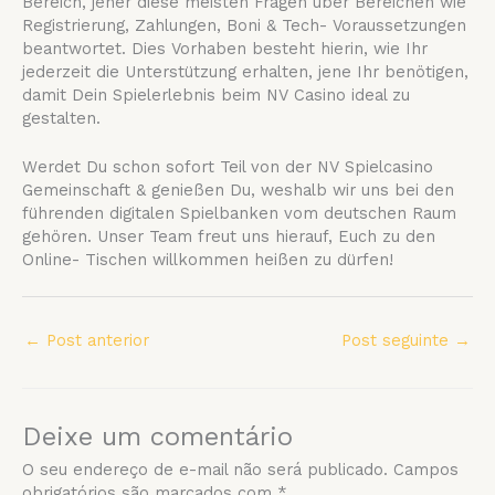
Bereich, jener diese meisten Fragen über Bereichen wie
Registrierung, Zahlungen, Boni & Tech- Voraussetzungen
beantwortet. Dies Vorhaben besteht hierin, wie Ihr
jederzeit die Unterstützung erhalten, jene Ihr benötigen,
damit Dein Spielerlebnis beim NV Casino ideal zu
gestalten.
Werdet Du schon sofort Teil von der NV Spielcasino
Gemeinschaft & genießen Du, weshalb wir uns bei den
führenden digitalen Spielbanken vom deutschen Raum
gehören. Unser Team freut uns hierauf, Euch zu den
Online- Tischen willkommen heißen zu dürfen!
←
Post anterior
Post seguinte
→
Deixe um comentário
O seu endereço de e-mail não será publicado.
Campos
obrigatórios são marcados com
*