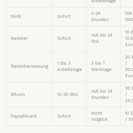
Arbeitstage
0-24
10€
Skrill
Sofort
Stunden
100
10 €
null bis 24
Neteller
Sofort
10.
Std.
Eur
20 
1 bis 3
3 bis 7
/
Banküberweisung
Arbeitstage
Werktage
50.
Eur
20 
null bis 24
Bitcoin
10-30 Min.
/
Stunden
25.
Nicht
10 
Paysafecard
Sofort
möglich
/ 1