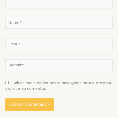
Name*
Email*
Website
Salvar meus dados neste navegador para a próxima
vez que eu comentar.