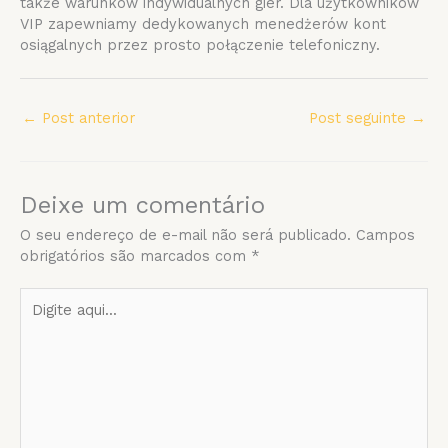
także warunków indywidualnych gier. Dla użytkowników
VIP zapewniamy dedykowanych menedżerów kont
osiągalnych przez prosto połączenie telefoniczny.
←
Post anterior
Post seguinte
→
Deixe um comentário
O seu endereço de e-mail não será publicado.
Campos
obrigatórios são marcados com
*
Digite
aqui...