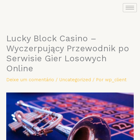
Ir
para
o
conteúdo
Lucky Block Casino –
Wyczerpujący Przewodnik po
Serwisie Gier Losowych
Online
Deixe um comentário
/
Uncategorized
/ Por
wp_client