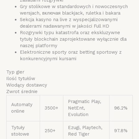
Gry stolikowe w standardowych i nowoczesnych
wersjach, включая blackjack, ruletka i bakara
Sekcja kasyno na live z wyspecjalizowanymi
dealerami nadawanymi w jakości Full HD
Rozgrywki typu katastrofa oraz ekskluzywne
tytuły blockchain zaprojektowane wyłącznie dla
naszej platformy
Elektroniczne sporty oraz betting sportowy z
konkurencyjnymi kursami
Typ gier
Ilość tytułów
Wiodący dostawcy
Zwrot średnie
Pragmatic Play,
Automaty
3500+
NetEnt,
96.2%
online
Evolution
Tytuły
Ezugi, Playtech,
250+
97.8%
stołowe
Red Tiger