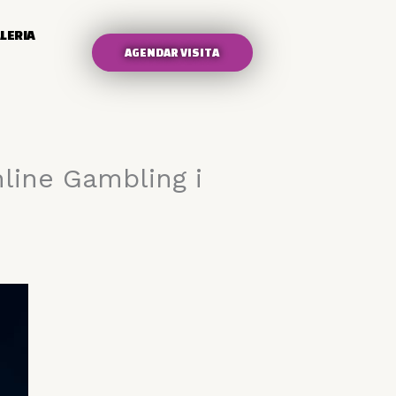
LERIA
AGENDAR VISITA
line Gambling i