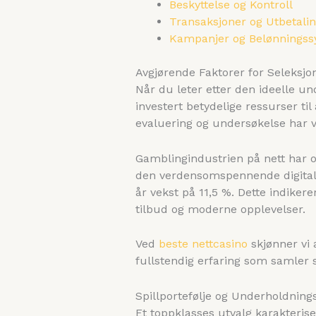
Beskyttelse og Kontroll
Transaksjoner og Utbetali
Kampanjer og Belønningss
Avgjørende Faktorer for Seleksjon
Når du leter etter den ideelle u
investert betydelige ressurser ti
evaluering og undersøkelse har vi
Gamblingindustrien på nett har op
den verdensomspennende digital 
år vekst på 11,5 %. Dette indikere
tilbud og moderne opplevelser.
Ved
beste nettcasino
skjønner vi
fullstendig erfaring som samler sp
Spillportefølje og Underholdning
Et toppklasses utvalg karakteriser