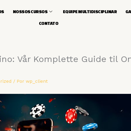
OS
NOSSOS CURSOS
EQUIPE MULTIDISCIPLINAR
GA
CONTATO
no: Vår Komplette Guide til On
rized
/ Por
wp_client