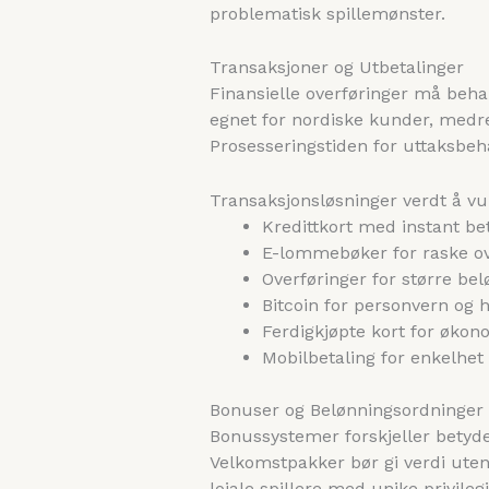
problematisk spillemønster.
Transaksjoner og Utbetalinger
Finansielle overføringer må beha
egnet for nordiske kunder, medr
Prosesseringstiden for uttaksbeha
Transaksjonsløsninger verdt å v
Kredittkort med instant be
E-lommebøker for raske ov
Overføringer for større bel
Bitcoin for personvern og 
Ferdigkjøpte kort for økon
Mobilbetaling for enkelhet
Bonuser og Belønningsordninger
Bonussystemer forskjeller betyde
Velkomstpakker bør gi verdi uten
lojale spillere med unike privileg