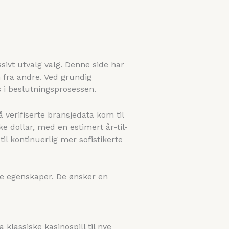
sivt utvalg valg. Denne side har
m fra andre. Ved grundig
s i beslutningsprosessen.
 verifiserte bransjedata kom til
dollar, med en estimert år-til-
til kontinuerlig mer sofistikerte
e egenskaper. De ønsker en
 klassiske kasinospill til nye