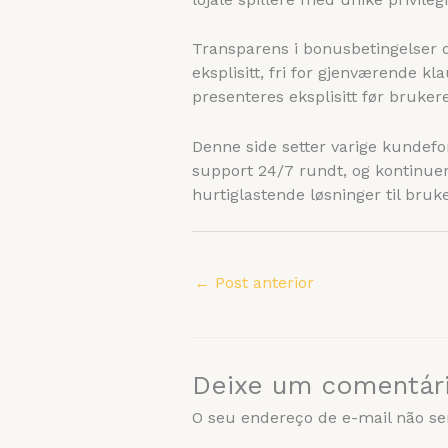
Transparens i bonusbetingelser di
eksplisitt, fri for gjenværende k
presenteres eksplisitt før bruke
Denne side setter varige kundeforh
support 24/7 rundt, og kontinuerl
hurtiglastende løsninger til bruk
←
Post anterior
Deixe um comentár
O seu endereço de e-mail não se