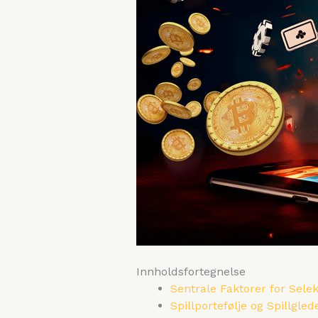
Innholdsfortegnelse
Sentrale Faktorer for Selek
Spillportefølje og Spillgled