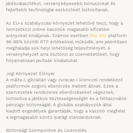
játékválasztékot, versenyképesebb bónuszokat és
fejlettebb technológiai eszközöket biztosítanak.
Az EU-s szabályozási környezet lehetővé teszi, hogy a
nemzetközi online kaszinók magasabb kifizetési
arányokat kínáljanak. Számos esetben
this site
platform
96-98% közötti RTP értékekkel működik, ami jelentősen
meghaladja sok helyi lehetőség teljesítményét. A
versenyhelyzet arra ösztönzi az üzemeltetőket, hogy
folyamatosan javítsák kínálatukat.
Jogi Környezet Előnyei
A málta-i, gibraltári vagy curacao-i licenccel rendelkező
platformok szigorú ellenőrzés mellett állnak. Ezek a
szervezetek rendszeres ellenőrzéseket végeznek,
biztosítva a játékok tisztességességét és a felhasználók
pénzügyi biztonságát. A globális szabályozók által
kiadott engedélyek garantálják, hogy a kaszinó megfelel
a legmagasabb szintű iparági standardoknak.
Biztonsági Szempontok és Licencelés