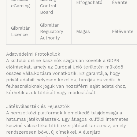
Elfogadható
Évente
eGaming
Control
Board
Gibraltar
Gibraltári
Regulatory
Magas
Félévente
Licence
Authority
Adatvédelmi Protokollok
A külföldi online kaszinók szigorúan követik a GDPR
előírásokat, amely az Európai Unió területén működő
összes vállalkozásra vonatkozik. Ez garantálja, hogy
privát adatait helyesen kezeljék, tárolják és védik. A
felhasználóknak joguk van hozzáférni saját adataikhoz,
kérhetik azok törlését vagy módosítását.
Játékválaszték és Fejlesztők
A nemzetközi platformok kiemelkedő tulajdonsága a
hatalmas játékválaszték. Egy átlagos külföldi internetes
kaszinó választéka több ezer játékot tartalmaz, amely
rendszeresen bővül új címekkel. A élenjáró