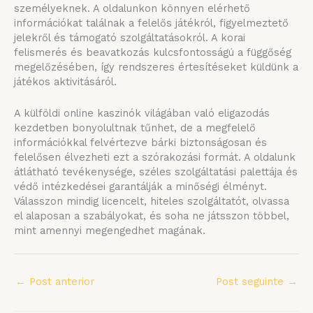
személyeknek. A oldalunkon könnyen elérhető
információkat találnak a felelős játékról, figyelmeztető
jelekről és támogató szolgáltatásokról. A korai
felismerés és beavatkozás kulcsfontosságú a függőség
megelőzésében, így rendszeres értesítéseket küldünk a
játékos aktivitásáról.
A külföldi online kaszinók világában való eligazodás
kezdetben bonyolultnak tűnhet, de a megfelelő
információkkal felvértezve bárki biztonságosan és
felelősen élvezheti ezt a szórakozási formát. A oldalunk
átlátható tevékenysége, széles szolgáltatási palettája és
védő intézkedései garantálják a minőségi élményt.
Válasszon mindig licencelt, hiteles szolgáltatót, olvassa
el alaposan a szabályokat, és soha ne játsszon többel,
mint amennyi megengedhet magának.
←
Post anterior
Post seguinte
→