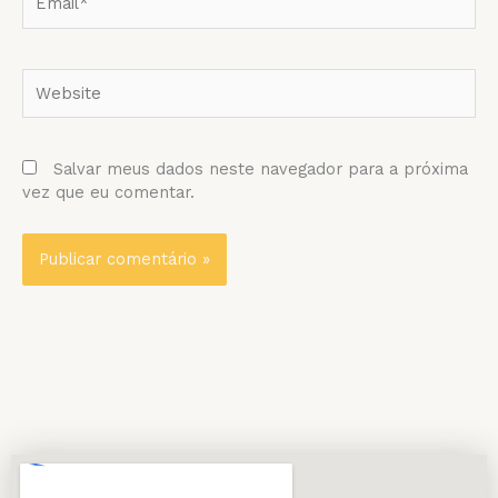
Website
Salvar meus dados neste navegador para a próxima
vez que eu comentar.