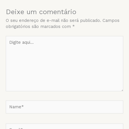
Deixe um comentário
O seu endereço de e-mail não será publicado.
Campos
obrigatórios são marcados com
*
Digite
aqui...
Name*
Email*