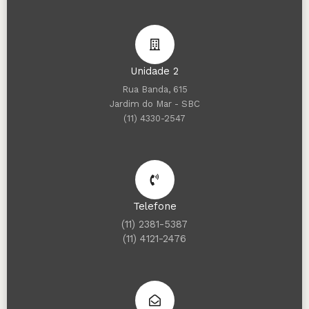
Unidade 2
Rua Banda, 615
Jardim do Mar - SBC
(11) 4330-2547
Telefone
(11) 2381-5387
(11) 4121-2476