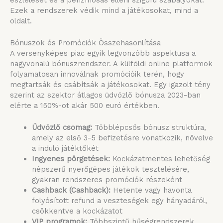
Ezek a rendszerek védik mind a játékosokat, mind a
oldalt.
Bónuszok és Promóciók Összehasonlítása
A versenyképes piac egyik legvonzóbb aspektusa a
nagyvonalú bónuszrendszer. A külföldi online platformok
folyamatosan innoválnak promócióik terén, hogy
megtartsák és csábítsák a játékosokat. Egy igazolt tény
szerint az szektor átlagos üdvözlő bónusza 2023-ban
elérte a 150%-ot akár 500 euró értékben.
Üdvözlő csomag:
Többlépcsős bónusz struktúra,
amely az első 3-5 befizetésre vonatkozik, növelve
a induló játéktőkét
Ingyenes pörgetések:
Kockázatmentes lehetőség
népszerű nyerőgépes játékok tesztelésére,
gyakran rendszeres promóciók részeként
Cashback (Cashback):
Hetente vagy havonta
folyósított refund a veszteségek egy hányadáról,
csökkentve a kockázatot
VIP programok:
Többszintű hűségrendszerek