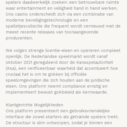
spelers daadwerkelijk zoeken: een betrouwbare ruimte
waar entertainment en veiligheid hand in hand werken.
Ons casino onderscheidt zich via een combinatie van
moderne beveiligingstechnologie en een
spelletjescollectie die frequent wordt vernieuwd met de
meest recente releases van toonaangevende
producenten.
We volgen strenge licentie-eisen en opereren compleet
openlijk. De Nederlandse speelmarkt wordt vanaf
oktober 2021 gereguleerd door de Kansspelautoriteit
(Ksa), een verificeerbaar waarheid dat accentueert hoe
cruciaal het is om te gokken bij officiële
speelomgevingen die zich houden aan de juridische
eisen. Ons platform neemt compliance ernstig en
implementeert bewust gokbeleid als kernwaarde.
Klantgerichte Mogelijkheden
Ons platform presenteert een gebruiksvriendelijke
interface die zowel starters als getrainde spelers trekt.
De structuur is slim ontworpen, zodat je binnen een