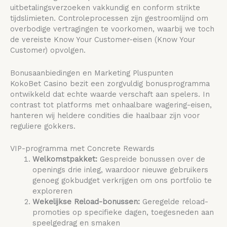
uitbetalingsverzoeken vakkundig en conform strikte
tijdslimieten. Controleprocessen zijn gestroomlijnd om
overbodige vertragingen te voorkomen, waarbij we toch
de vereiste Know Your Customer-eisen (Know Your
Customer) opvolgen.
Bonusaanbiedingen en Marketing Pluspunten
KokoBet Casino bezit een zorgvuldig bonusprogramma
ontwikkeld dat echte waarde verschaft aan spelers. In
contrast tot platforms met onhaalbare wagering-eisen,
hanteren wij heldere condities die haalbaar zijn voor
reguliere gokkers.
VIP-programma met Concrete Rewards
Welkomstpakket:
Gespreide bonussen over de
openings drie inleg, waardoor nieuwe gebruikers
genoeg gokbudget verkrijgen om ons portfolio te
exploreren
Wekelijkse Reload-bonussen:
Geregelde reload-
promoties op specifieke dagen, toegesneden aan
speelgedrag en smaken