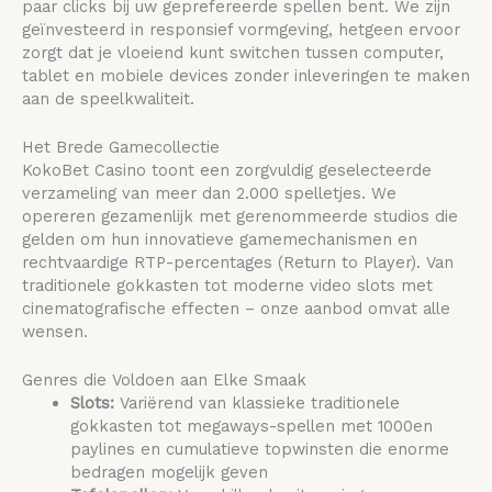
paar clicks bij uw geprefereerde spellen bent. We zijn
geïnvesteerd in responsief vormgeving, hetgeen ervoor
zorgt dat je vloeiend kunt switchen tussen computer,
tablet en mobiele devices zonder inleveringen te maken
aan de speelkwaliteit.
Het Brede Gamecollectie
KokoBet Casino toont een zorgvuldig geselecteerde
verzameling van meer dan 2.000 spelletjes. We
opereren gezamenlijk met gerenommeerde studios die
gelden om hun innovatieve gamemechanismen en
rechtvaardige RTP-percentages (Return to Player). Van
traditionele gokkasten tot moderne video slots met
cinematografische effecten – onze aanbod omvat alle
wensen.
Genres die Voldoen aan Elke Smaak
Slots:
Variërend van klassieke traditionele
gokkasten tot megaways-spellen met 1000en
paylines en cumulatieve topwinsten die enorme
bedragen mogelijk geven