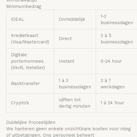
Minimumbedrag
1-2
iDEAL
Onmiddellijk
businessdagen
Kredietkaart
3 à 5
Direct
(Visa/Mastercard)
businessdagen
Digitale
portemonnees
Instant
0-24 hour
(Skrill, Neteller)
1 à 3
3 à 7
Banktransfer
businessdagen
werkdagen
vijftien tot
Crypto’s
1 à 24 hour
dertig minuten
Duidelijke Procestijden
We hanteren geen enkele onzichtbare kosten voor inleg
of uitbetalingen. Ons personeel beheert