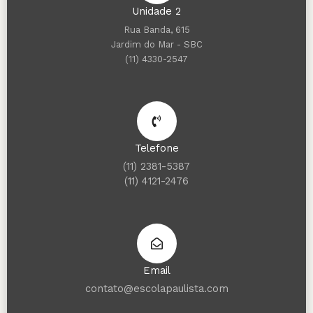
Unidade 2
Rua Banda, 615
Jardim do Mar - SBC
(11) 4330-2547
Telefone
(11) 2381-5387
(11) 4121-2476
Email
contato@escolapaulista.com