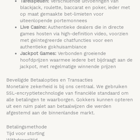
Tafelspellen:
Verschillende uitvoeringen van
blackjack, roulette, baccarat en poker, ieder met
op maat gemaakte bet-limieten voor
uiteenlopende portemonnees
Live Casino:
Authentieke dealers die in directe
games hosten via high-definition video, voorzien
met geïntegreerde chatfuncties voor een
authentieke gokhuisambiance
Jackpot Games:
Verbonden groeiende
hoofdprijzen waarmee iedere bet bijdraagt aan de
jackpot, met regelmatige winnende prijzen
Beveiligde Betaalopties en Transacties
Monetaire zekerheid is bij ons centraal. We gebruiken
SSL-encryptietechnologie van financiële standaard om
alle betalingen te waarborgen. Gokkers kunnen opteren
uit een ruim palet aan betaalwijzen die werden
afgestemd aan de binnenlandse markt.
Betalingsmethode
Tijd voor storting
Withdrawaltijd