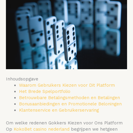
Inhoudsopgave
Waarom Gebruikers Kiezen voor Dit Platform
Het Brede Spelportfolio
Betrouwbare Betalingsmethoden en Betalingen
Bonusaanbiedingen en Promotionele Beloningen
Klantenservice en Gebruikerservaring
Om welke redenen Gokkers Kiezen voor Ons Platform
Op
KokoBet casino nederland
begrijpen we hetgeen