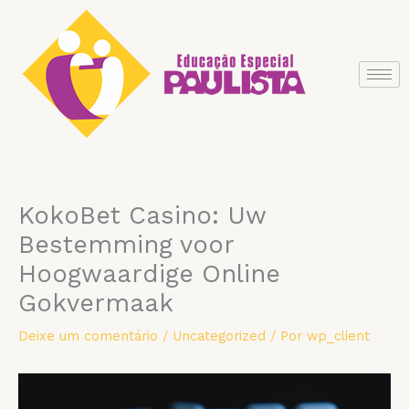
Ir
para
o
conteúdo
KokoBet Casino: Uw
Bestemming voor
Hoogwaardige Online
Gokvermaak
Deixe um comentário
/
Uncategorized
/ Por
wp_client