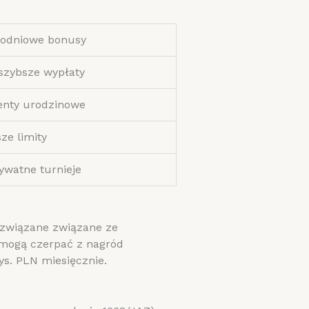
godniowe bonusy
szybsze wypłaty
enty urodzinowe
ze limity
ywatne turnieje
związane związane ze
 mogą czerpać z nagród
s. PLN miesięcznie.