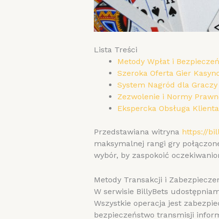
Lista Treści
Metody Wpłat i Bezpieczeń
Szeroka Oferta Gier Kasy
System Nagród dla Graczy
Zezwolenie i Normy Prawn
Ekspercka Obsługa Klienta
Przedstawiana witryna
https://bil
maksymalnej rangi gry połączone
wybór, by zaspokoić oczekiwani
Metody Transakcji i Zabezpieczen
W serwisie BillyBets udostępnia
Wszystkie operacja jest zabezpi
bezpieczeństwo transmisji infor