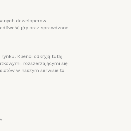
owanych deweloperów
edliwość gry oraz sprawdzone
ynku. Klienci odkryją tutaj
tkowymi, rozszerzającymi się
 slotów w naszym serwisie to
h