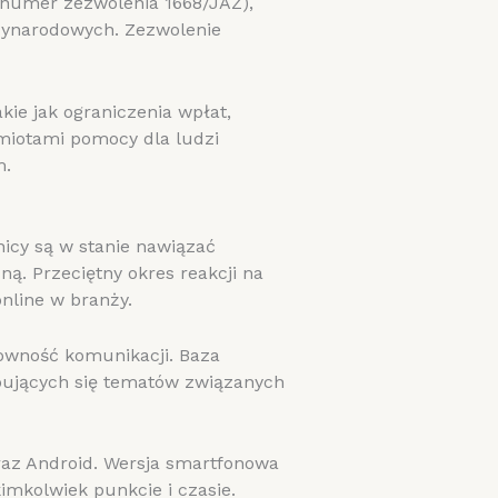
 (numer zezwolenia 1668/JAZ),
zynarodowych. Zezwolenie
kie jak ograniczenia wpłat,
miotami pomocy dla ludzi
m.
nicy są w stanie nawiązać
ną. Przeciętny okres reakcji na
online w branży.
rowność komunikacji. Baza
pujących się tematów związanych
oraz Android. Wersja smartfonowa
imkolwiek punkcie i czasie.