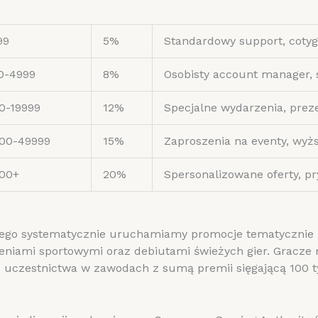
99
5%
Standardowy support, coty
0-4999
8%
Osobisty account manager, 
0-19999
12%
Specjalne wydarzenia, prez
00-49999
15%
Zaproszenia na eventy, wyżs
00+
20%
Spersonalizowane oferty, pr
ego systematycznie uruchamiamy promocje tematycznie 
eniami sportowymi oraz debiutami świeżych gier. Gracze
 uczestnictwa w zawodach z sumą premii sięgającą 100 ty