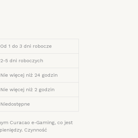
Od 1 do 3 dni robocze
2-5 dni roboczych
Nie więcej niż 24 godzin
Nie więcej niż 2 godzin
Niedostępne
nym Curacao e-Gaming, co jest
pieniędzy. Czynność