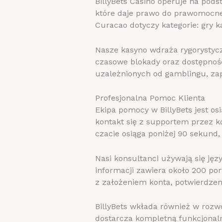
BillyBets Casino operuje na pod
które daje prawo do prawomocne
Curacao dotyczy kategorie: gry k
Nasze kasyno wdraża rygorystyczn
czasowe blokady oraz dostępnoś
uzależnionych od gamblingu, za
Profesjonalna Pomoc Klienta
Ekipa pomocy w BillyBets jest o
kontakt się z supportem przez ko
czacie osiąga poniżej 90 sekund,
Nasi konsultanci używają się ję
informacji zawiera około 200 p
z założeniem konta, potwierdzen
BillyBets wkłada również w rozw
dostarcza kompletną funkcjonaln