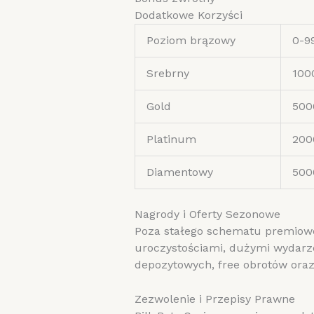
Dodatkowe Korzyści
Poziom brązowy
0-9
Srebrny
100
Gold
500
Platinum
200
Diamentowy
500
Nagrody i Oferty Sezonowe
Poza stałego schematu premiow
uroczystościami, dużymi wydarz
depozytowych, free obrotów oraz
Zezwolenie i Przepisy Prawne