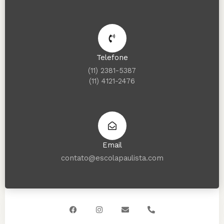
Telefone
(11) 2381-5387
(11) 4121-2476
Email
contato@escolapaulista.com
F
I
E
P
a
n
n
h
c
s
v
o
e
t
e
n
b
a
l
e