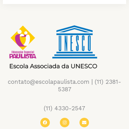
o
g
o
-
o
r
p
a
k
a
e
l
m
t
contato@escolapaulista.com | (11) 2381-
5387
(11) 4330-2547
F
I
E
a
n
n
c
s
v