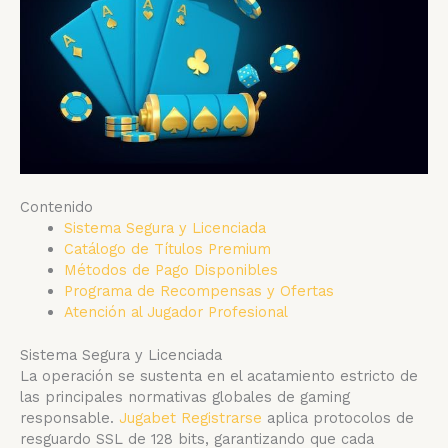
Contenido
Sistema Segura y Licenciada
Catálogo de Títulos Premium
Métodos de Pago Disponibles
Programa de Recompensas y Ofertas
Atención al Jugador Profesional
Sistema Segura y Licenciada
La operación se sustenta en el acatamiento estricto de
las principales normativas globales de gaming
responsable.
Jugabet Registrarse
aplica protocolos de
resguardo SSL de 128 bits, garantizando que cada