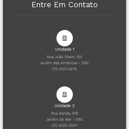
Entre Em Contato
Unidade 1
Rua João Pasin, 150
Jardim das Américas - SBC
(11) 4121-2476
Unidade 2
Rua Banda, 615
Jardim do Mar - SBC
(11) 4330-2547