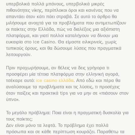
υπερβολικά πολλά μπόνους, υπερβολικά μικρές
πιθανότητες νίκης, περίπλοκοι όροι και κανένας που να
απαντάει όταν κάτι πάει στραβά. Σε αυτό το άρθρο θα
μιλήσουμε ανοιχτά για τα προβλήματα που αντιμετωπίζουν
οι παίκτες στην Ελλάδα, πώς να διαλέξεις μια αξιόπιστη
πλατφόρμα, και γιατί πολλοί καταλήγουν να δίνουν μια
ευκαιρία στο Ice Casino. Θα είμαστε ειλικρινείς, χωρίς
τυπικούς όρους, και θα δώσουμε λύσεις που πραγματικά
λειτουργούν.
Πριν προχωρήσουμε, αν θέλεις να δεις γρήγορα τι
προσφέρει μία τέτοια πλατφόρμα στην ελληνική αγορά,
τσέκαρε αυτό:
ice casino ελλάδα
. Από εδώ και πέρα θα
αναλύσουμε τα προβλήματα και τις λύσεις, τι προσέχεις
όταν παίζεις και πρακτικά tips για να μην σε «πιάσουν στον
ύπνο».
Το μεγάλο πρόβλημα: Ποια είναι η πραγματική δυσκολία για
τους παίκτες;
Δεν είναι μόνο τα λεφτά. Το πρόβλημα έχει πολλά
πρόσωπα και σε κάθε περίπτωση κουράζει. Παραθέτω τα