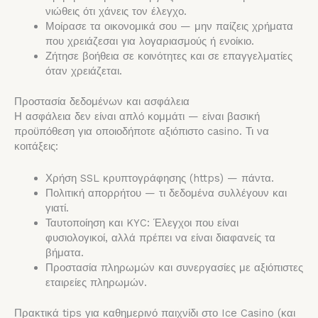
νιώθεις ότι χάνεις τον έλεγχο.
Μοίρασε τα οικονομικά σου — μην παίζεις χρήματα
που χρειάζεσαι για λογαριασμούς ή ενοίκιο.
Ζήτησε βοήθεια σε κοινότητες και σε επαγγελματίες
όταν χρειάζεται.
Προστασία δεδομένων και ασφάλεια
Η ασφάλεια δεν είναι απλό κομμάτι — είναι βασική
προϋπόθεση για οποιοδήποτε αξιόπιστο casino. Τι να
κοιτάξεις:
Χρήση SSL κρυπτογράφησης (https) — πάντα.
Πολιτική απορρήτου — τι δεδομένα συλλέγουν και
γιατί.
Ταυτοποίηση και KYC: Έλεγχοι που είναι
φυσιολογικοί, αλλά πρέπει να είναι διαφανείς τα
βήματα.
Προστασία πληρωμών και συνεργασίες με αξιόπιστες
εταιρείες πληρωμών.
Πρακτικά tips για καθημερινό παιχνίδι στο Ice Casino (και