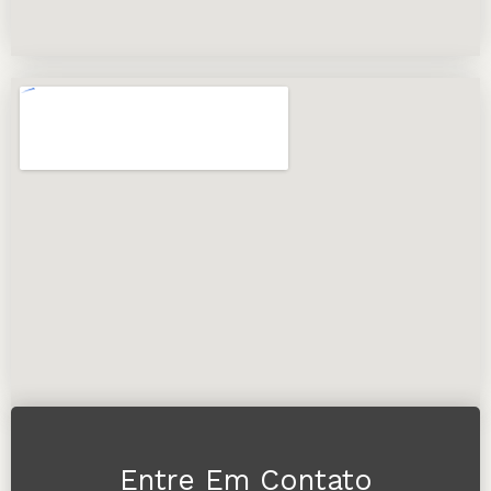
Entre Em Contato