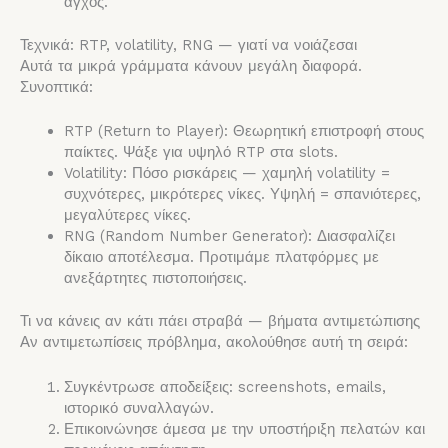
άγχος.
Τεχνικά: RTP, volatility, RNG — γιατί να νοιάζεσαι
Αυτά τα μικρά γράμματα κάνουν μεγάλη διαφορά.
Συνοπτικά:
RTP (Return to Player): Θεωρητική επιστροφή στους
παίκτες. Ψάξε για υψηλό RTP στα slots.
Volatility: Πόσο ρισκάρεις — χαμηλή volatility =
συχνότερες, μικρότερες νίκες. Υψηλή = σπανιότερες,
μεγαλύτερες νίκες.
RNG (Random Number Generator): Διασφαλίζει
δίκαιο αποτέλεσμα. Προτιμάμε πλατφόρμες με
ανεξάρτητες πιστοποιήσεις.
Τι να κάνεις αν κάτι πάει στραβά — βήματα αντιμετώπισης
Αν αντιμετωπίσεις πρόβλημα, ακολούθησε αυτή τη σειρά:
Συγκέντρωσε αποδείξεις: screenshots, emails,
ιστορικό συναλλαγών.
Επικοινώνησε άμεσα με την υποστήριξη πελατών και