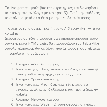
Για live games: μάθε βασικές στρατηγικές και διαχειρίσου
τα στοιχήματα ανάλογα με τον τραπέζι. Ποτέ μην αυξάνεις
το στοίχημα μετά από ήττα με την ελπίδα ανάκτησης.
Πιο λεπτομερής συγκριτικός "πίνακας" (table-like) — τι να
κοιτάξεις
Δεδομένου ότι εδώ μπορούμε να χρησιμοποιήσουμε μόνο
συγκεκριμένα HTML tags, θα παρουσιάσω ένα table-like
σύνολο πληροφοριών σε λίστα που λειτουργεί σαν πίνακας
— εύκολο στην ανάγνωση.
Κριτήριο: Άδεια λειτουργίας
Τι να κοιτάξεις: Ποιος έδωσε την άδεια, ευρωπαϊκή/
τοπική ρυθμιστική αρχή, έγκυρα έγγραφα.
Κριτήριο: Χρόνοι ανάληψης
Τι να κοιτάξεις: Μέση διάρκεια, εξαιρέσεις για
μεγάλες αναλήψεις, διαθέσιμα μέσα (τραπεζικά, e-
wallets).
Κριτήριο: Μπόνους και όροι
Τι να κοιτάξεις: Wagering, συνεισφορά παιχνιδιών,