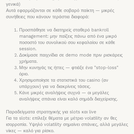
γενικά)
Αυτά εφαρμόζονται σε κάθε σοβαρό παίκτη — μικρές
συνήθειες που κάνουν τεράστια διαφορά:
Προσπάθησε να διατηρείς σταθερό bankroll
management: μην παίζεις πάνω από ένα μικρό
ποσοστό του συνολικού σου κεφαλαίου σε κάθε
session.
Δοκίμασε παιχνίδια σε demo mode πριν ρισκάρεις
χρήματα.
Μην κυνηγάς τις ήττες — φτιάξε ένα "stop-loss"
όριο.
Χρησιμοποίησε τα στατιστικά του casino (αν
υπάρχουν) για να διακρίνεις τάσεις.
Κάνε μικρές αναλήψεις συχνά — οι μεγάλες
αναλήψεις σπάνια είναι καλό σημάδι διαχείρισης.
Παραδείγματα στρατηγικής για slots και live
Για τα slots: επίλεξε θέματα με μέτριο volatility αν θες
ισορροπία. Υψηλό volatility σημαίνει σπάνιες, αλλά μεγάλες
νίκες — καλό για ρίσκο.