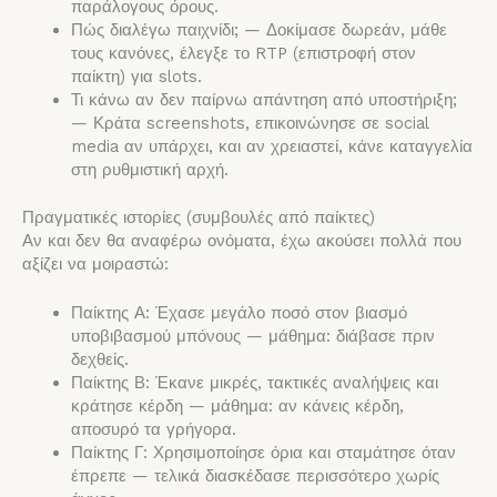
παράλογους όρους.
Πώς διαλέγω παιχνίδι; — Δοκίμασε δωρεάν, μάθε
τους κανόνες, έλεγξε το RTP (επιστροφή στον
παίκτη) για slots.
Τι κάνω αν δεν παίρνω απάντηση από υποστήριξη;
— Κράτα screenshots, επικοινώνησε σε social
media αν υπάρχει, και αν χρειαστεί, κάνε καταγγελία
στη ρυθμιστική αρχή.
Πραγματικές ιστορίες (συμβουλές από παίκτες)
Αν και δεν θα αναφέρω ονόματα, έχω ακούσει πολλά που
αξίζει να μοιραστώ:
Παίκτης Α: Έχασε μεγάλο ποσό στον βιασμό
υποβιβασμού μπόνους — μάθημα: διάβασε πριν
δεχθείς.
Παίκτης Β: Έκανε μικρές, τακτικές αναλήψεις και
κράτησε κέρδη — μάθημα: αν κάνεις κέρδη,
αποσυρό τα γρήγορα.
Παίκτης Γ: Χρησιμοποίησε όρια και σταμάτησε όταν
έπρεπε — τελικά διασκέδασε περισσότερο χωρίς