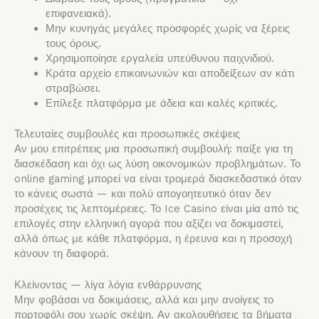
επιφανειακά).
Μην κυνηγάς μεγάλες προσφορές χωρίς να ξέρεις
τους όρους.
Χρησιμοποίησε εργαλεία υπεύθυνου παιχνιδιού.
Κράτα αρχείο επικοινωνιών και αποδείξεων αν κάτι
στραβώσει.
Επίλεξε πλατφόρμα με άδεια και καλές κριτικές.
Τελευταίες συμβουλές και προσωπικές σκέψεις
Αν μου επιτρέπεις μια προσωπική συμβουλή: παίξε για τη
διασκέδαση και όχι ως λύση οικονομικών προβλημάτων. Το
online gaming μπορεί να είναι τρομερά διασκεδαστικό όταν
το κάνεις σωστά — και πολύ απογοητευτικό όταν δεν
προσέχεις τις λεπτομέρειες. Το Ice Casino είναι μία από τις
επιλογές στην ελληνική αγορά που αξίζει να δοκιμαστεί,
αλλά όπως με κάθε πλατφόρμα, η έρευνα και η προσοχή
κάνουν τη διαφορά.
Κλείνοντας — λίγα λόγια ενθάρρυνσης
Μην φοβάσαι να δοκιμάσεις, αλλά και μην ανοίγεις το
πορτοφόλι σου χωρίς σκέψη. Αν ακολουθήσεις τα βήματα