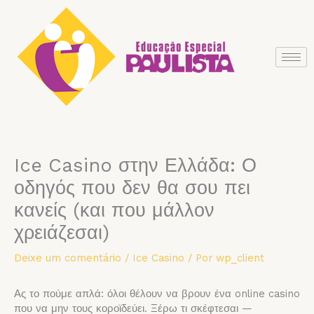
Ir
para
o
conteúdo
Ice Casino στην Ελλάδα: Ο
οδηγός που δεν θα σου πει
κανείς (και που μάλλον
χρειάζεσαι)
Deixe um comentário
/
Ice Casino
/ Por
wp_client
Ας το πούμε απλά: όλοι θέλουν να βρουν ένα online casino
που να μην τους κοροϊδεύει. Ξέρω τι σκέφτεσαι —