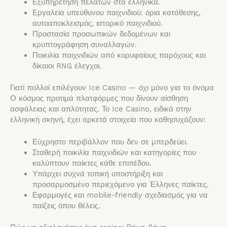
Εξυπηρέτηση πελατών στα ελληνικά.
Εργαλεία υπεύθυνου παιχνιδιού: όρια κατάθεσης,
αυτοαποκλεισμός, ιστορικό παιχνιδιού.
Προστασία προσωπικών δεδομένων και
κρυπτογράφηση συναλλαγών.
Ποικιλία παιχνιδιών από κορυφαίους παρόχους και
δίκαιοι RNG έλεγχοι.
Γιατί πολλοί επιλέγουν Ice Casino — όχι μόνο για το όνομα
Ο κόσμος προτιμά πλατφόρμες που δίνουν αίσθηση
ασφάλειας και απλότητας. Το Ice Casino, ειδικά στην
ελληνική σκηνή, έχει αρκετά στοιχεία που καθησυχάζουν:
Εύχρηστο περιβάλλον που δεν σε μπερδεύει.
Σταθερή ποικιλία παιχνιδιών και κατηγορίες που
καλύπτουν παίκτες κάθε επιπέδου.
Υπάρχει συχνά τοπική υποστήριξη και
προσαρμοσμένο περιεχόμενο για Έλληνες παίκτες.
Εφαρμογές και mobile-friendly σχεδιασμός για να
παίζεις όπου θέλεις.