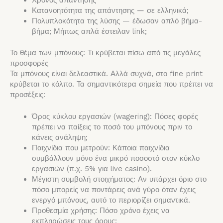
Κατανοητότητα της απάντησης — σε ελληνικά;
Πολυπλοκότητα της λύσης — έδωσαν απλό βήμα-
βήμα; Μήπως απλά έστειλαν link;
Το θέμα των μπόνους: Τι κρύβεται πίσω από τις μεγάλες
προσφορές
Τα μπόνους είναι δελεαστικά. Αλλά συχνά, στο fine print
κρύβεται το κόλπο. Τα σημαντικότερα σημεία που πρέπει να
προσέξεις:
Όρος κύκλου εργασιών (wagering): Πόσες φορές
πρέπει να παίξεις το ποσό του μπόνους πριν το
κάνεις ανάληψη;
Παιχνίδια που μετρούν: Κάποια παιχνίδια
συμβάλλουν μόνο ένα μικρό ποσοστό στον κύκλο
εργασιών (π.χ. 5% για live casino).
Μέγιστη συμβολή στοιχήματος: Αν υπάρχει όριο στο
πόσο μπορείς να ποντάρεις ανά γύρο όταν έχεις
ενεργό μπόνους, αυτό το περιορίζει σημαντικά.
Προθεσμία χρήσης: Πόσο χρόνο έχεις να
εκπληρώσεις τους όρους;