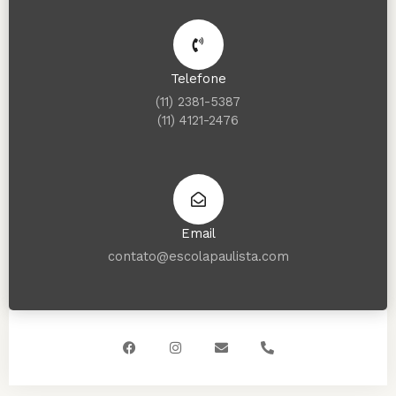
Telefone
(11) 2381-5387
(11) 4121-2476
Email
contato@escolapaulista.com
F
I
E
P
a
n
n
h
c
s
v
o
e
t
e
n
b
a
l
e
o
g
o
-
o
r
p
a