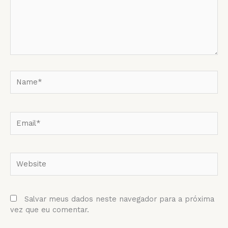
Name*
Email*
Website
Salvar meus dados neste navegador para a próxima
vez que eu comentar.