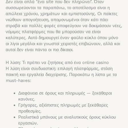
Δεν είναι απλά "ένα site που δεν πληρώνει". Όταν
συσσωρεύονται τα παραπάνω, το αποτέλεσμα είναι η
απώλεια χρόνου, χρημάτων και εμπιστοσύνης. Οι παίκτες
νιώθουν απογοήτευση, απομονωμένοι όταν κάτι πάει
στραβά και πολλές φορές αποφεύγουν να δοκιμάσουν νέες,
νόμιμες πλατφόρμες που θα μπορούσαν να είναι
καλύτερες. Αυτό δημιουργεί έναν φαύλο κύκλο όπου μόνο
οι λίγοι μεγάλοι και γνωστοί χειριστές επιβιώνουν, αλλά και
αυτοί δεν είναι πάντα οι πιο δίκαιοι.
Η λύση: Τι πρέπει να ζητήσεις από ένα online casino
Η λύση είναι συνδυαστική: επιλογή πλατφόρμας, στάση
παικτή και εργαλεία διαχείρισης. Παρακάτω η λίστα με τα
must-haves:
Διαφάνεια σε όρους και πληρωμές — ξεκάθαροι
κανόνες.
Γρήγορες, αξιόπιστες πληρωμές με ξεκάθαρες
προθεσμίες.
Ρεαλιστικά μπόνους με αναλυτικούς όρους κύκλου
εργασιών.