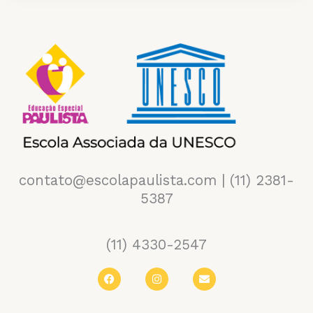
k
a
e
l
m
t
contato@escolapaulista.com | (11) 2381-
5387
(11) 4330-2547
F
I
E
a
n
n
c
s
v
e
t
e