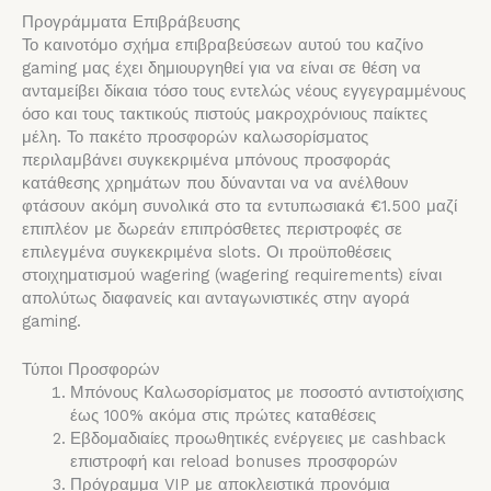
Προγράμματα Επιβράβευσης
Το καινοτόμο σχήμα επιβραβεύσεων αυτού του καζίνο
gaming μας έχει δημιουργηθεί για να είναι σε θέση να
ανταμείβει δίκαια τόσο τους εντελώς νέους εγγεγραμμένους
όσο και τους τακτικούς πιστούς μακροχρόνιους παίκτες
μέλη. Το πακέτο προσφορών καλωσορίσματος
περιλαμβάνει συγκεκριμένα μπόνους προσφοράς
κατάθεσης χρημάτων που δύνανται να να ανέλθουν
φτάσουν ακόμη συνολικά στο τα εντυπωσιακά €1.500 μαζί
επιπλέον με δωρεάν επιπρόσθετες περιστροφές σε
επιλεγμένα συγκεκριμένα slots. Οι προϋποθέσεις
στοιχηματισμού wagering (wagering requirements) είναι
απολύτως διαφανείς και ανταγωνιστικές στην αγορά
gaming.
Τύποι Προσφορών
Μπόνους Καλωσορίσματος με ποσοστό αντιστοίχισης
έως 100% ακόμα στις πρώτες καταθέσεις
Εβδομαδιαίες προωθητικές ενέργειες με cashback
επιστροφή και reload bonuses προσφορών
Πρόγραμμα VIP με αποκλειστικά προνόμια