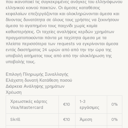
που ικανοποιεί τις συγκεκριμένες ανάγκες του ελληνόφωνου
ελληνικού κοινού παικτών. Οι άμεσες καταθέσεις
κεφαλαίων επεξεργάζονται και ολοκληρώνονται άμεσα και
δίνοντας δυνατότητα σε όλους τους χρήστες να ξεκινήσουν
άμεσα το αγαπημένο τους παιχνίδι χωρίς καμία
καθυστερήσεις. Οι ταχείες αναλήψεις κερδών χρημάτων
πραγματοποιούνται πάντα με ταχύτητα άμεσα με τα
πλείστα περισσότερα των requests να εγκρίνονται άμεσα
εντός διαστήματος 24 ωρών από από την την ώρα της
υποβολή αιτήματος τους από από την ολοκλήρωση της
υποβολής τους.
Επιλογή Πληρωμής Συναλλαγής
Ελάχιστη δυνατή Κατάθεση ποσού
Διάρκεια Ανάληψης χρημάτων
Χρέωση
Χρεωστικές κάρτες
1-3
€10
0%
Visa/Mastercard
εργάσιμες
Skrill
€10
Άμεση
0%