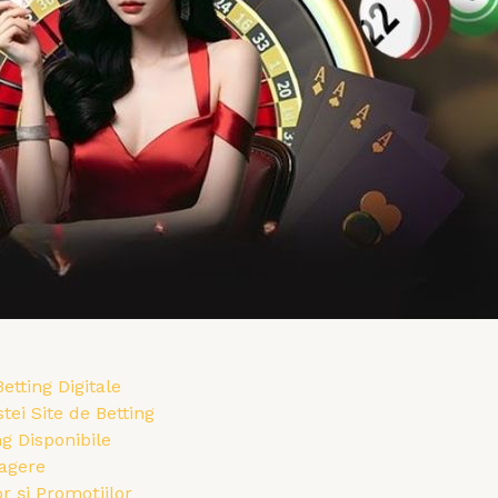
etting Digitale
tei Site de Betting
ng Disponibile
ragere
 și Promoțiilor