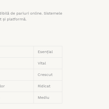
ibilă de pariuri online. Sistemele
t și platformă.
Esențial
Vital
Crescut
lor
Ridicat
i
Mediu