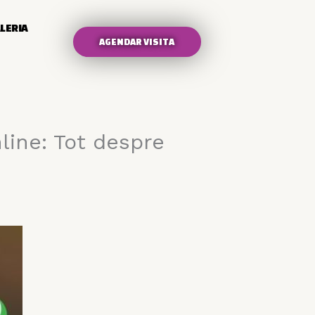
LERIA
AGENDAR VISITA
line: Tot despre