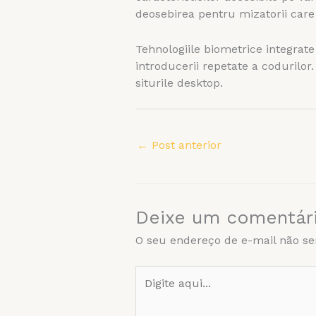
deosebirea pentru mizatorii care 
Tehnologiile biometrice integra
introducerii repetate a codurilo
siturile desktop.
←
Post anterior
Deixe um comentár
O seu endereço de e-mail não se
Digite
aqui...