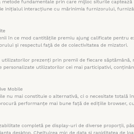
etode fundamentale prin care mijloc siturile captează și r
 inițialul interacțiune cu mărinimia furnizorului, furnizâ
ite
enii în ce mod cantitățile premiu ajung calificate pentru 
orului și respectul faţă de de colectivitatea de mizatori.
 utilizatorilor prezenți prin premii de fiecare săptămână, 
personalizate utilizatorilor cei mai participativi, conținân
ive Mobile
e nu mai constituie o alternativă, ci o necesitate totală 
e procură performanțe mai bune față de edițiile browser,
abilitate completă pe display-uri de diverse proporții, păst
arianta desktop. Cheltuirea mic de data și rapiditatea de l