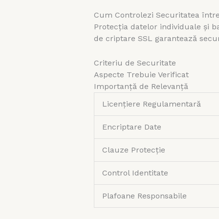
Cum Controlezi Securitatea întreg
Protecția datelor individuale și 
de criptare SSL garantează securi
Criteriu de Securitate
Aspecte Trebuie Verificat
Importanță de Relevanță
Licențiere Regulamentară
Encriptare Date
Clauze Protecție
Control Identitate
Plafoane Responsabile