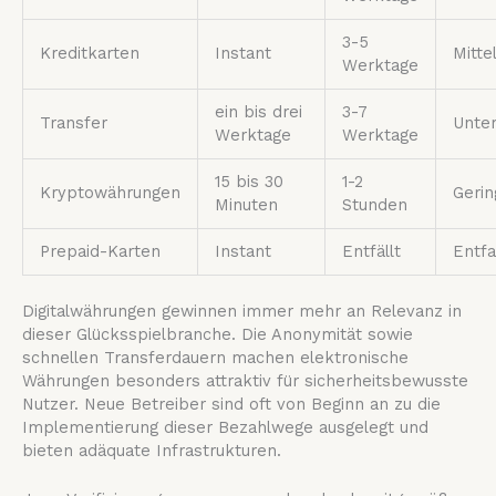
3-5
Kreditkarten
Instant
Mitte
Werktage
ein bis drei
3-7
Transfer
Unter
Werktage
Werktage
15 bis 30
1-2
Kryptowährungen
Gerin
Minuten
Stunden
Prepaid-Karten
Instant
Entfällt
Entfa
Digitalwährungen gewinnen immer mehr an Relevanz in
dieser Glücksspielbranche. Die Anonymität sowie
schnellen Transferdauern machen elektronische
Währungen besonders attraktiv für sicherheitsbewusste
Nutzer. Neue Betreiber sind oft von Beginn an zu die
Implementierung dieser Bezahlwege ausgelegt und
bieten adäquate Infrastrukturen.