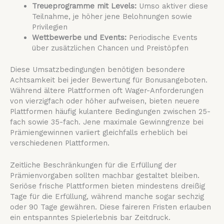
Treueprogramme mit Levels:
Umso aktiver diese
Teilnahme, je höher jene Belohnungen sowie
Privilegien
Wettbewerbe und Events:
Periodische Events
über zusätzlichen Chancen und Preistöpfen
Diese Umsatzbedingungen benötigen besondere
Achtsamkeit bei jeder Bewertung für Bonusangeboten.
Während ältere Plattformen oft Wager-Anforderungen
von vierzigfach oder höher aufweisen, bieten neuere
Plattformen häufig kulantere Bedingungen zwischen 25-
fach sowie 35-fach. Jene maximale Gewinngrenze bei
Prämiengewinnen variiert gleichfalls erheblich bei
verschiedenen Plattformen.
Zeitliche Beschränkungen für die Erfüllung der
Prämienvorgaben sollten machbar gestaltet bleiben.
Seriöse frische Plattformen bieten mindestens dreißig
Tage für die Erfüllung, während manche sogar sechzig
oder 90 Tage gewähren. Diese faireren Fristen erlauben
ein entspanntes Spielerlebnis bar Zeitdruck.