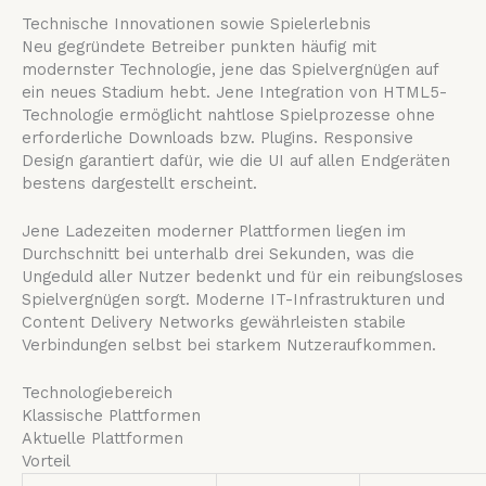
Technische Innovationen sowie Spielerlebnis
Neu gegründete Betreiber punkten häufig mit
modernster Technologie, jene das Spielvergnügen auf
ein neues Stadium hebt. Jene Integration von HTML5-
Technologie ermöglicht nahtlose Spielprozesse ohne
erforderliche Downloads bzw. Plugins. Responsive
Design garantiert dafür, wie die UI auf allen Endgeräten
bestens dargestellt erscheint.
Jene Ladezeiten moderner Plattformen liegen im
Durchschnitt bei unterhalb drei Sekunden, was die
Ungeduld aller Nutzer bedenkt und für ein reibungsloses
Spielvergnügen sorgt. Moderne IT-Infrastrukturen und
Content Delivery Networks gewährleisten stabile
Verbindungen selbst bei starkem Nutzeraufkommen.
Technologiebereich
Klassische Plattformen
Aktuelle Plattformen
Vorteil