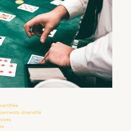
certifiée
ssements diversifié
sives
es