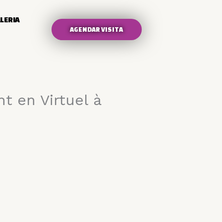
LERIA
AGENDAR VISITA
t en Virtuel à