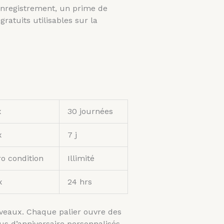
nregistrement, un prime de
atuits utilisables sur la
x
30 journées
x
7 j
o condition
Illimité
x
24 hrs
veaux. Chaque palier ouvre des
us d’anniversaire personnalisés