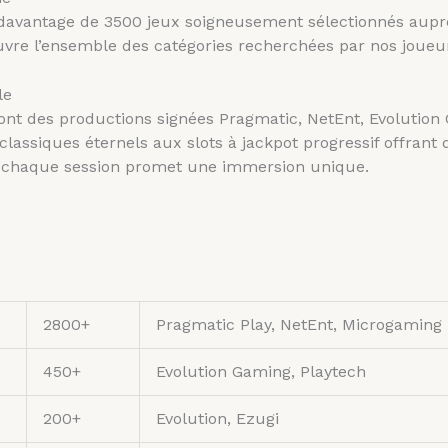
davantage de 3500 jeux soigneusement sélectionnés auprè
vre l’ensemble des catégories recherchées par nos joueur
le
ont des productions signées Pragmatic, NetEnt, Evolution
lassiques éternels aux slots à jackpot progressif offran
, chaque session promet une immersion unique.
2800+
Pragmatic Play, NetEnt, Microgaming
450+
Evolution Gaming, Playtech
200+
Evolution, Ezugi