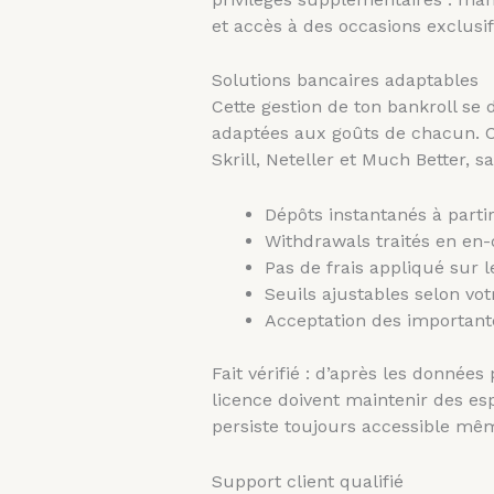
et accès à des occasions exclusif
Solutions bancaires adaptables
Cette gestion de ton bankroll se
adaptées aux goûts de chacun. C
Skrill, Neteller et Much Better, 
Dépôts instantanés à parti
Withdrawals traités en en-d
Pas de frais appliqué sur 
Seuils ajustables selon vot
Acceptation des important
Fait vérifié : d’après les donnée
licence doivent maintenir des es
persiste toujours accessible même
Support client qualifié