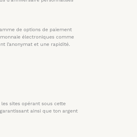
e gamme de options de paiement
te-monnaie électroniques comme
ent l’anonymat et une rapidité.
les sites opérant sous cette
garantissant ainsi que ton argent