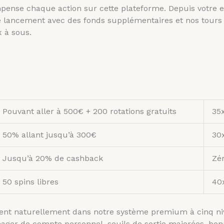
ense chaque action sur cette plateforme. Depuis votre e
lancement avec des fonds supplémentaires et nos tours gr
 à sous.
Pouvant aller à 500€ + 200 rotations gratuits
35
50% allant jusqu’à 300€
30
Jusqu’à 20% de cashback
Zér
50 spins libres
40
ent naturellement dans notre système premium à cinq ni
ager de compte personnel, seuils de sortie majorées, bon