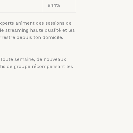
94.1%
experts animent des sessions de
 de streaming haute qualité et les
rrestre depuis ton domicile.
. Toute semaine, de nouveaux
éfis de groupe récompensant les