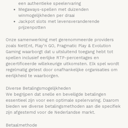
een authentieke speelervaring
Megaways-spellen met duizenden
winmogelijkheden per draai
Jackpot slots met levensveranderende
prijzenpotten
Onze samenwerking met gerenommeerde providers
zoals NetEnt, Play’n GO, Pragmatic Play & Evolution
Gaming waarborgt dat u uitsluitend toegang hebt tot
spellen inclusief eerlijke RTP-percentages en
gecertificeerde willekeurige uitkomsten. Elk spel wordt
regelmatig getest door onafhankelijke organisaties om
eerlijkheid te waarborgen.
Diverse Betalingsmogelijkheden
We begrijpen dat snelle en beveiligde betalingen
essentieel zijn voor een optimale spelervaring. Daarom
bieden we diverse betalingsmethoden aan die specifiek
zijn afgestemd voor de Nederlandse markt.
Betaalmethode