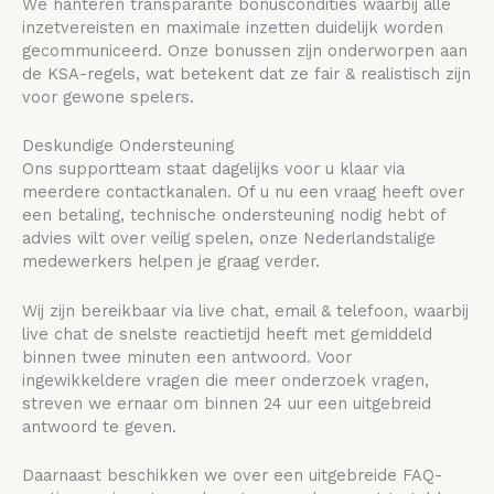
We hanteren transparante bonuscondities waarbij alle
inzetvereisten en maximale inzetten duidelijk worden
gecommuniceerd. Onze bonussen zijn onderworpen aan
de KSA-regels, wat betekent dat ze fair & realistisch zijn
voor gewone spelers.
Deskundige Ondersteuning
Ons supportteam staat dagelijks voor u klaar via
meerdere contactkanalen. Of u nu een vraag heeft over
een betaling, technische ondersteuning nodig hebt of
advies wilt over veilig spelen, onze Nederlandstalige
medewerkers helpen je graag verder.
Wij zijn bereikbaar via live chat, email & telefoon, waarbij
live chat de snelste reactietijd heeft met gemiddeld
binnen twee minuten een antwoord. Voor
ingewikkeldere vragen die meer onderzoek vragen,
streven we ernaar om binnen 24 uur een uitgebreid
antwoord te geven.
Daarnaast beschikken we over een uitgebreide FAQ-