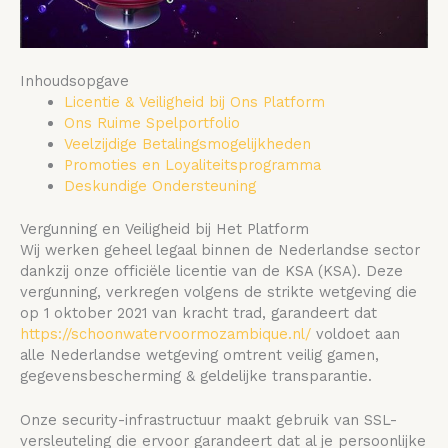
Inhoudsopgave
Licentie & Veiligheid bij Ons Platform
Ons Ruime Spelportfolio
Veelzijdige Betalingsmogelijkheden
Promoties en Loyaliteitsprogramma
Deskundige Ondersteuning
Vergunning en Veiligheid bij Het Platform
Wij werken geheel legaal binnen de Nederlandse sector
dankzij onze officiële licentie van de KSA (KSA). Deze
vergunning, verkregen volgens de strikte wetgeving die
op 1 oktober 2021 van kracht trad, garandeert dat
https://schoonwatervoormozambique.nl/
voldoet aan
alle Nederlandse wetgeving omtrent veilig gamen,
gegevensbescherming & geldelijke transparantie.
Onze security-infrastructuur maakt gebruik van SSL-
versleuteling die ervoor garandeert dat al je persoonlijke