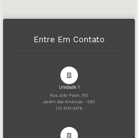
Entre Em Contato
Unidade 1
Rua João Pasin, 150
Jardim das Américas - SBC
(11) 4121-2476