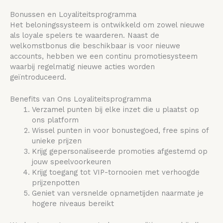
Bonussen en Loyaliteitsprogramma
Het beloningssysteem is ontwikkeld om zowel nieuwe
als loyale spelers te waarderen. Naast de
welkomstbonus die beschikbaar is voor nieuwe
accounts, hebben we een continu promotiesysteem
waarbij regelmatig nieuwe acties worden
geïntroduceerd.
Benefits van Ons Loyaliteitsprogramma
Verzamel punten bij elke inzet die u plaatst op
ons platform
Wissel punten in voor bonustegoed, free spins of
unieke prijzen
Krijg gepersonaliseerde promoties afgestemd op
jouw speelvoorkeuren
Krijg toegang tot VIP-tornooien met verhoogde
prijzenpotten
Geniet van versnelde opnametijden naarmate je
hogere niveaus bereikt