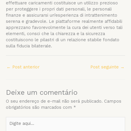
effettuare caricamenti costituisce un utilizzo prezioso
per proteggere i propri dati personali, le personali
finanze e assicurarsi un’esperienza di intrattenimento
serena e gradevole. Le piattaforme realmente affidabili
apprezzano favorevolmente la cura dei utenti verso tali
elementi, consci che la chiarezza e la sicurezza
costituiscono le pilastri di un relazione stabile fondato
sulla fiducia bilaterale.
←
Post anterior
Post seguinte
→
Deixe um comentário
O seu endereço de e-mail não será publicado.
Campos
obrigatórios são marcados com
*
Digite
aqui...