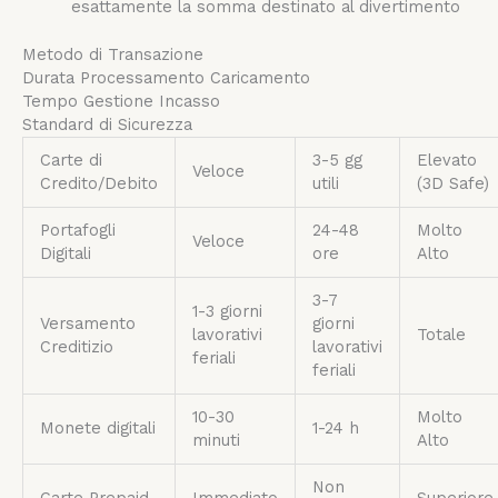
esattamente la somma destinato al divertimento
Metodo di Transazione
Durata Processamento Caricamento
Tempo Gestione Incasso
Standard di Sicurezza
Carte di
3-5 gg
Elevato
Veloce
Credito/Debito
utili
(3D Safe)
Portafogli
24-48
Molto
Veloce
Digitali
ore
Alto
3-7
1-3 giorni
Versamento
giorni
lavorativi
Totale
Creditizio
lavorativi
feriali
feriali
10-30
Molto
Monete digitali
1-24 h
minuti
Alto
Non
Carte Prepaid
Immediato
Superiore