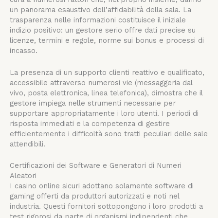
un panorama esaustivo dell’affidabilità della sala. La
trasparenza nelle informazioni costituisce il iniziale
indizio positivo: un gestore serio offre dati precise su
licenze, termini e regole, norme sui bonus e processi di
incasso.
La presenza di un supporto clienti reattivo e qualificato,
accessibile attraverso numerosi vie (messaggeria dal
vivo, posta elettronica, linea telefonica), dimostra che il
gestore impiega nelle strumenti necessarie per
supportare appropriatamente i loro utenti. I periodi di
risposta immediati e la competenza di gestire
efficientemente i difficoltà sono tratti peculiari delle sale
attendibili.
Certificazioni dei Software e Generatori di Numeri
Aleatori
I casino online sicuri adottano solamente software di
gaming offerti da produttori autorizzati e noti nel
industria. Questi fornitori sottopongono i loro prodotti a
test rigorosi da parte di organismi indipendenti che