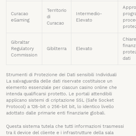
Appro
Territorio
Curacao
Intermedio-
progr
di
eGaming
Elevato
proce
Curacao
prote
Chiar
Gibraltar
finanzi
Regulatory
Gibilterra
Elevato
prote
Commission
dati
Strumenti di Protezione dei Dati sensibili Individuali
La salvaguardia delle dati riservate costituisce un
elemento essenziale per ciascun casino online che
intenda qualificarsi protetto. Le portali attendibili
applicano sistemi di criptazione SSL (Safe Socket
Protocol) a 128-bit o 256-bit bit, lo identico livello
adottato dalle primarie enti finanziarie globali.
Questa sistema tutela che tutti informazioni trasmessi
tra il device del cliente e i infrastrutture della sala