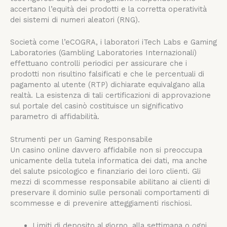
accertano l’equità dei prodotti e la corretta operatività
dei sistemi di numeri aleatori (RNG).
Società come l’eCOGRA, i laboratori iTech Labs e Gaming
Laboratories (Gambling Laboratories Internazionali)
effettuano controlli periodici per assicurare che i
prodotti non risultino falsificati e che le percentuali di
pagamento al utente (RTP) dichiarate equivalgano alla
realtà. La esistenza di tali certificazioni di approvazione
sul portale del casinò costituisce un significativo
parametro di affidabilità.
Strumenti per un Gaming Responsabile
Un casino online davvero affidabile non si preoccupa
unicamente della tutela informatica dei dati, ma anche
del salute psicologico e finanziario dei loro clienti. Gli
mezzi di scommesse responsabile abilitano ai clienti di
preservare il dominio sulle personali comportamenti di
scommesse e di prevenire atteggiamenti rischiosi.
Limiti di deposito al giorno, alla settimana o ogni