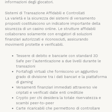
informazioni degli giocatori.
Sistemi di Transazione Affidabili e Controllati
La varietà e la sicurezza dei sistemi di versamento
proposti costituiscono un indicatore importante della
sicurezza di un casino online. Le strutture affidabili
collaborano solamente con erogatori di soluzioni
finanziari autorizzati e riconosciuti, assicurando
movimenti protette e verificabili.
Tessere di debito e bancarie con standard 3D
Safe per l’autenticazione a due livelli durante le
transazioni
Portafogli virtuali che forniscono un aggiuntivo
grado di divisione tra i dati bancari e la piattaforma
di gaming
Versamenti finanziari immediati attraverso vie
criptati e verificati dalle enti creditizie
Crypto per chi desidera la totale riservatezza e
scambi peer-to-peer
Carte ricaricabili che permettono di controllare