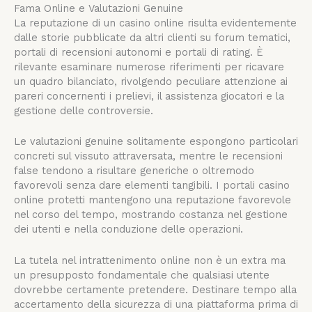
Fama Online e Valutazioni Genuine
La reputazione di un casino online risulta evidentemente
dalle storie pubblicate da altri clienti su forum tematici,
portali di recensioni autonomi e portali di rating. È
rilevante esaminare numerose riferimenti per ricavare
un quadro bilanciato, rivolgendo peculiare attenzione ai
pareri concernenti i prelievi, il assistenza giocatori e la
gestione delle controversie.
Le valutazioni genuine solitamente espongono particolari
concreti sul vissuto attraversata, mentre le recensioni
false tendono a risultare generiche o oltremodo
favorevoli senza dare elementi tangibili. I portali casino
online protetti mantengono una reputazione favorevole
nel corso del tempo, mostrando costanza nel gestione
dei utenti e nella conduzione delle operazioni.
La tutela nel intrattenimento online non è un extra ma
un presupposto fondamentale che qualsiasi utente
dovrebbe certamente pretendere. Destinare tempo alla
accertamento della sicurezza di una piattaforma prima di