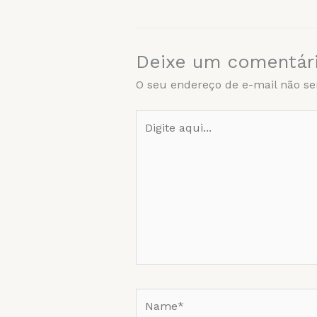
Deixe um comentár
O seu endereço de e-mail não se
Digite
aqui...
Name*