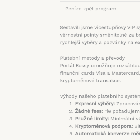
Peníze zpět program
Sestavili jsme vícestupňový VIP
věrnostní рointy směnitelné za 
rychlejší výběry a pozvánky na ex
Platební metody a převody
Portál Bossy umožňuje rozsáhlo
finanční cards Visa a Mastercard,
kryptoměnové transakce.
Výhody našeho platebního syst
Expresní výběry:
Zpracován
Žádné fees:
Не požadujeme 
Pružné limity:
Minimální vk
Kryptoměnová podpora:
Bi
Automatická konverze mě