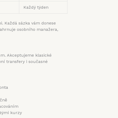
Každý týden
ami. Každá sázka vám donese
 zahrnuje osobního manažera,
ům. Akceptujeme klasické
vní transfery i současné
onta
íčně
racováním
ивými kurzy