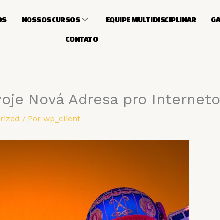
OS
NOSSOS CURSOS
EQUIPE MULTIDISCIPLINAR
GA
CONTATO
voje Nová Adresa pro Internet
rized
/ Por
wp_client