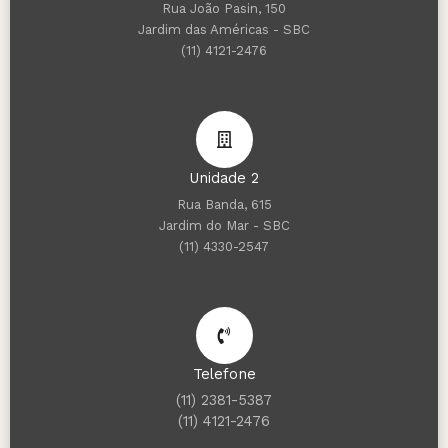
Rua João Pasin, 150
Jardim das Américas - SBC
(11) 4121-2476
Unidade 2
Rua Banda, 615
Jardim do Mar - SBC
(11) 4330-2547
Telefone
(11) 2381-5387
(11) 4121-2476