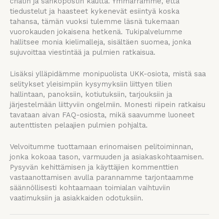
chatin ja sähköpostin kautta. Ymmärrämme, että
tiedustelut ja haasteet kykenevät esiintyä koska
tahansa, tämän vuoksi tulemme läsnä tukemaan
vuorokauden jokaisena hetkenä. Tukipalvelumme
hallitsee monia kielimalleja, sisältäen suomea, jonka
sujuvoittaa viestintää ja pulmien ratkaisua.
Lisäksi ylläpidämme monipuolista UKK-osiota, mistä saa
selitykset yleisimpiin kysymyksiin liittyen tilien
hallintaan, panoksiin, kotiutuksiin, tarjouksiin ja
järjestelmään liittyviin ongelmiin. Monesti riipein ratkaisu
tavataan aivan FAQ-osiosta, mikä saavumme luoneet
autenttisten pelaajien pulmien pohjalta.
Velvoitumme tuottamaan erinomaisen pelitoiminnan,
jonka kokoaa tason, varmuuden ja asiakaskohtaamisen.
Pysyvän kehittämisen ja käyttäjien kommenttien
vastaanottamisen avulla parannamme tarjontaamme
säännöllisesti kohtaamaan toimialan vaihtuviin
vaatimuksiin ja asiakkaiden odotuksiin.