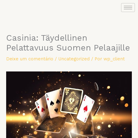
Ir
para
o
conteúdo
Casinia: Täydellinen
Pelattavuus Suomen Pelaajille
Deixe um comentário
/
Uncategorized
/ Por
wp_client