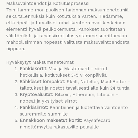
Maksuvaihtoehdot ja Kotiutusprosessi
Toimitamme monipuolisen tarjonnan maksumenetelmiä
sekä tallennuksia kuin kotiutuksia varten. Tiedämme,
että ripeät ja turvalliset rahaliikenteen ovat keskeinen
elementti hyvää pelikokemusta. Panokset suoritetaan
välittömästi, ja rahansiirrot ulos yritämme suorittamaan
mahdollisimman nopeasti valitusta maksuvaihtoehdosta
riippuen.
Hyväksytyt Maksumenetelmät
Pankkikortit:
Visa ja Mastercard – siirrot
hetkellisiä, kotiutukset 3-5 viikonpäivää
Sähköiset lompakot:
Skrill, Neteller, MuchBetter –
talletukset ja nostot tavallisesti alle kuin 24 tuntia
Kryptovaluutat:
Bitcoin, Ethereum, Litecoin –
nopeat ja yksityiset siirrot
Pankkisiirrot:
Perinteinen ja luotettava vaihtoehto
suuremmille summille
Ennakkoon maksetut kortit:
Paysafecard
nimettömyyttä rakastaville pelaajille