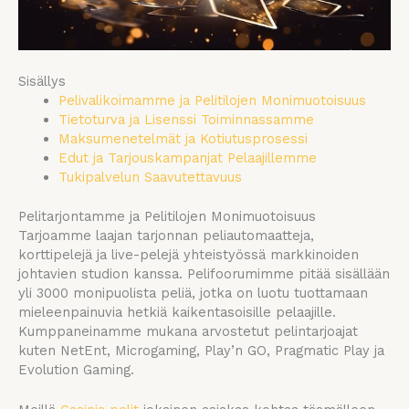
Sisällys
Pelivalikoimamme ja Pelitilojen Monimuotoisuus
Tietoturva ja Lisenssi Toiminnassamme
Maksumenetelmät ja Kotiutusprosessi
Edut ja Tarjouskampanjat Pelaajillemme
Tukipalvelun Saavutettavuus
Pelitarjontamme ja Pelitilojen Monimuotoisuus
Tarjoamme laajan tarjonnan peliautomaatteja,
korttipelejä ja live-pelejä yhteistyössä markkinoiden
johtavien studion kanssa. Pelifoorumimme pitää sisällään
yli 3000 monipuolista peliä, jotka on luotu tuottamaan
mieleenpainuvia hetkiä kaikentasoisille pelaajille.
Kumppaneinamme mukana arvostetut pelintarjoajat
kuten NetEnt, Microgaming, Play’n GO, Pragmatic Play ja
Evolution Gaming.