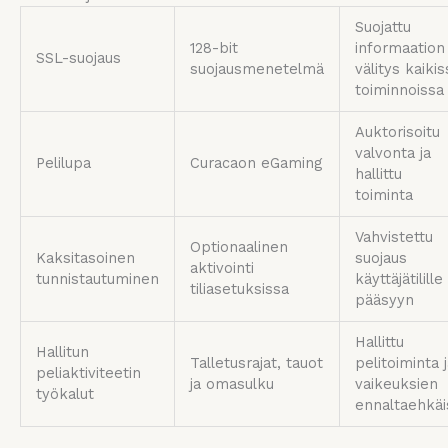
Suojattu
128-bit
informaation
SSL-suojaus
suojausmenetelmä
välitys kaikis
toiminnoissa
Auktorisoitu
valvonta ja
Pelilupa
Curacaon eGaming
hallittu
toiminta
Vahvistettu
Optionaalinen
Kaksitasoinen
suojaus
aktivointi
tunnistautuminen
käyttäjätilille
tiliasetuksissa
pääsyyn
Hallittu
Hallitun
Talletusrajat, tauot
pelitoiminta j
peliaktiviteetin
ja omasulku
vaikeuksien
työkalut
ennaltaehkäi