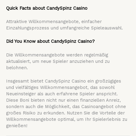
Quick Facts about CandySpinz Casino
Attraktive Willkommensangebote, einfacher
Einzahlungsprozess und umfangreiche Spieleauswahl.
Did You Know about CandySpinz Casino?
Die Willkommensangebote werden regelmäßig
aktualisiert, um neue Spieler anzuziehen und zu
belohnen.
Insgesamt bietet CandySpinz Casino ein großzügiges
und vielfältiges Willkommensangebot, das sowohl
Neueinsteiger als auch erfahrene Spieler anspricht.
Diese Boni bieten nicht nur einen finanziellen Anreiz,
sondern auch die Möglichkeit, das Casinoangebot ohne
großes Risiko zu erkunden. Nutzen Sie die Vorteile der
Willkommensangebote optimal, um Ihr Spielerlebnis zu
genießen!