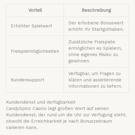
Vorteil
Beschreibung
Der erhobene Bonuswert
Erhöhter Spielwert
erhöht Ihr Startguthaben.
Zusätzliche Freispiele
ermöglichen es Spielern,
Freispielmöglichkeiten
ohne eigenes Risiko zu
gewinnen.
Verfügbar, um Fragen zu
Kundensupport
klären und assistierende
Informationen zu liefern.
Kundendienst und Verfügbarkeit
CandySpinz Casino legt großen Wert auf seinen
Kundendienst, der rund um die Uhr zur Verfügung steht,
obwohl die Erreichbarkeit je nach Bonuszeitraum
variieren kann.