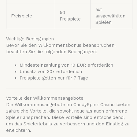
auf
50
Freispiele
ausgewählten
Freispiele
Spielen
Wichtige Bedingungen
Bevor Sie den Willkommensbonus beanspruchen,
beachten Sie die folgenden Bedingungen:
Mindesteinzahlung von 10 EUR erforderlich
Umsatz von 30x erforderlich
Freispiele gelten nur für 7 Tage
Vorteile der Willkommensangebote
Die Willkommensangebote im CandySpinz Casino bieten
zahlreiche Vorteile, die sowohl neue als auch erfahrene
Spieler ansprechen. Diese Vorteile sind entscheidend,
um das Spielerlebnis zu verbessern und den Einstieg zu
erleichtern.