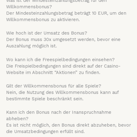
Was ist der Mindesteinzahlungsbetrag für den
Willkommensbonus?
Der Mindesteinzahlungsbetrag beträgt 10 EUR, um den
Willkommensbonus zu aktivieren.
Wie hoch ist der Umsatz des Bonus?
Der Bonus muss 30x umgesetzt werden, bevor eine
Auszahlung möglich ist.
Wo kann ich die Freespielbedingungen einsehen?
Die Freispielbedingungen sind direkt auf der Casino-
Website im Abschnitt “Aktionen” zu finden.
Gilt der Willkommensbonus für alle Spiele?
Nein, die Nutzung des Willkommensbonus kann auf
bestimmte Spiele beschränkt sein.
Kann ich den Bonus nach der Inanspruchnahme
abheben?
Es ist nicht möglich, den Bonus direkt abzuheben, bevor
die Umsatzbedingungen erfüllt sind.