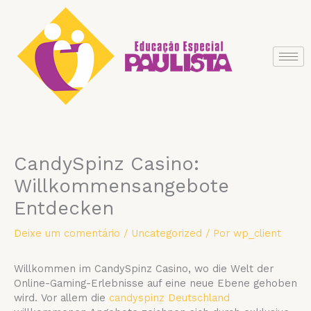
Ir
para
o
conteúdo
CandySpinz Casino:
Willkommensangebote
Entdecken
Deixe um comentário
/
Uncategorized
/ Por
wp_client
Willkommen im CandySpinz Casino, wo die Welt der
Online-Gaming-Erlebnisse auf eine neue Ebene gehoben
wird. Vor allem die
candyspinz Deutschland