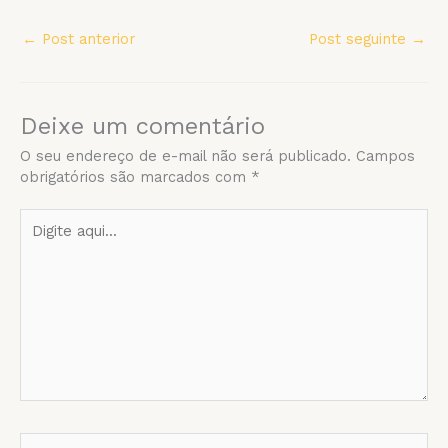
←
Post anterior
Post seguinte
→
Deixe um comentário
O seu endereço de e-mail não será publicado.
Campos
obrigatórios são marcados com
*
Digite
aqui...
Name*