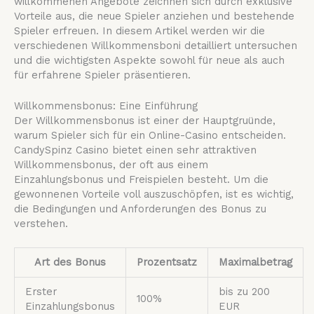
willkommenen Angebote zeichnen sich durch exklusive
Vorteile aus, die neue Spieler anziehen und bestehende
Spieler erfreuen. In diesem Artikel werden wir die
verschiedenen Willkommensboni detailliert untersuchen
und die wichtigsten Aspekte sowohl für neue als auch
für erfahrene Spieler präsentieren.
Willkommensbonus: Eine Einführung
Der Willkommensbonus ist einer der Hauptgruünde,
warum Spieler sich für ein Online-Casino entscheiden.
CandySpinz Casino bietet einen sehr attraktiven
Willkommensbonus, der oft aus einem
Einzahlungsbonus und Freispielen besteht. Um die
gewonnenen Vorteile voll auszuschöpfen, ist es wichtig,
die Bedingungen und Anforderungen des Bonus zu
verstehen.
Art des Bonus
Prozentsatz
Maximalbetrag
Erster
bis zu 200
100%
Einzahlungsbonus
EUR