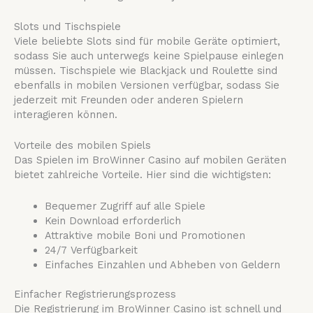
Slots und Tischspiele
Viele beliebte Slots sind für mobile Geräte optimiert,
sodass Sie auch unterwegs keine Spielpause einlegen
müssen. Tischspiele wie Blackjack und Roulette sind
ebenfalls in mobilen Versionen verfügbar, sodass Sie
jederzeit mit Freunden oder anderen Spielern
interagieren können.
Vorteile des mobilen Spiels
Das Spielen im BroWinner Casino auf mobilen Geräten
bietet zahlreiche Vorteile. Hier sind die wichtigsten:
Bequemer Zugriff auf alle Spiele
Kein Download erforderlich
Attraktive mobile Boni und Promotionen
24/7 Verfügbarkeit
Einfaches Einzahlen und Abheben von Geldern
Einfacher Registrierungsprozess
Die Registrierung im BroWinner Casino ist schnell und