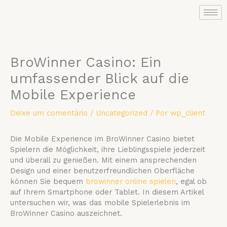
Ir
para
o
conteúdo
BroWinner Casino: Ein
umfassender Blick auf die
Mobile Experience
Deixe um comentário
/
Uncategorized
/ Por
wp_client
Die Mobile Experience im BroWinner Casino bietet
Spielern die Möglichkeit, ihre Lieblingsspiele jederzeit
und überall zu genießen. Mit einem ansprechenden
Design und einer benutzerfreundlichen Oberfläche
können Sie bequem
browinner online spielen
, egal ob
auf Ihrem Smartphone oder Tablet. In diesem Artikel
untersuchen wir, was das mobile Spielerlebnis im
BroWinner Casino auszeichnet.