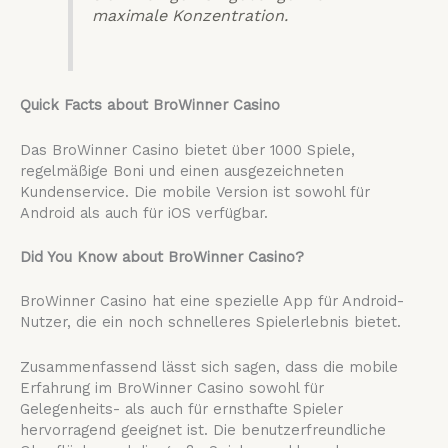
maximale Konzentration.
Quick Facts about BroWinner Casino
Das BroWinner Casino bietet über 1000 Spiele,
regelmäßige Boni und einen ausgezeichneten
Kundenservice. Die mobile Version ist sowohl für
Android als auch für iOS verfügbar.
Did You Know about BroWinner Casino?
BroWinner Casino hat eine spezielle App für Android-
Nutzer, die ein noch schnelleres Spielerlebnis bietet.
Zusammenfassend lässt sich sagen, dass die mobile
Erfahrung im BroWinner Casino sowohl für
Gelegenheits- als auch für ernsthafte Spieler
hervorragend geeignet ist. Die benutzerfreundliche