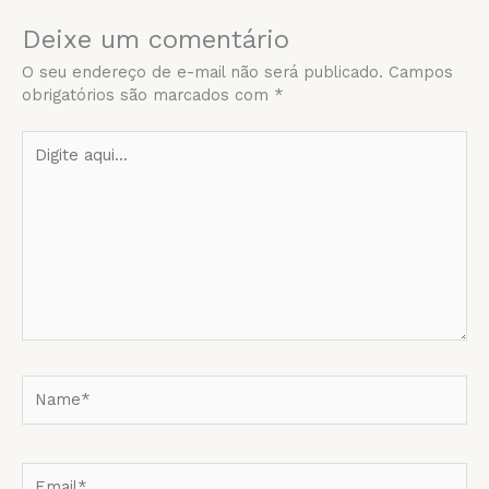
Deixe um comentário
O seu endereço de e-mail não será publicado.
Campos
obrigatórios são marcados com
*
Digite
aqui...
Name*
Email*