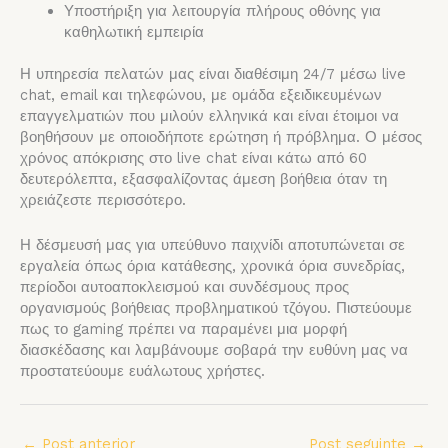
Υποστήριξη για λειτουργία πλήρους οθόνης για
καθηλωτική εμπειρία
Η υπηρεσία πελατών μας είναι διαθέσιμη 24/7 μέσω live
chat, email και τηλεφώνου, με ομάδα εξειδικευμένων
επαγγελματιών που μιλούν ελληνικά και είναι έτοιμοι να
βοηθήσουν με οποιοδήποτε ερώτηση ή πρόβλημα. Ο μέσος
χρόνος απόκρισης στο live chat είναι κάτω από 60
δευτερόλεπτα, εξασφαλίζοντας άμεση βοήθεια όταν τη
χρειάζεστε περισσότερο.
Η δέσμευσή μας για υπεύθυνο παιχνίδι αποτυπώνεται σε
εργαλεία όπως όρια κατάθεσης, χρονικά όρια συνεδρίας,
περίοδοι αυτοαποκλεισμού και συνδέσμους προς
οργανισμούς βοήθειας προβληματικού τζόγου. Πιστεύουμε
πως το gaming πρέπει να παραμένει μια μορφή
διασκέδασης και λαμβάνουμε σοβαρά την ευθύνη μας να
προστατεύουμε ευάλωτους χρήστες.
←
Post anterior
Post seguinte
→