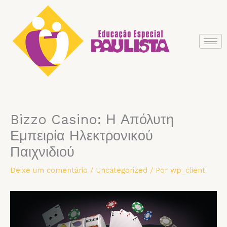
Ir
para
o
conteúdo
Bizzo Casino: Η Απόλυτη
Εμπειρία Ηλεκτρονικού
Παιχνιδιού
Deixe um comentário
/
Uncategorized
/ Por
wp_client