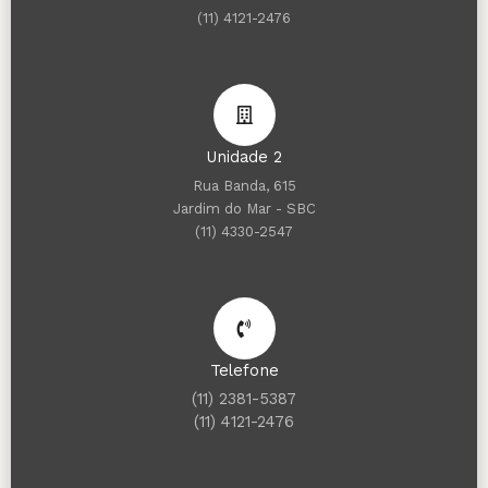
(11) 4121-2476
Unidade 2
Rua Banda, 615
Jardim do Mar - SBC
(11) 4330-2547
Telefone
(11) 2381-5387
(11) 4121-2476