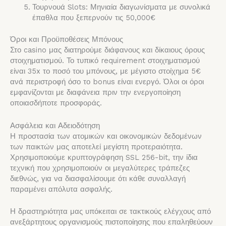
Τουρνουά Slots: Μηνιαία διαγωνίσματα με συνολικά
έπαθλα που ξεπερνούν τις 50,000€
Όροι και Προϋποθέσεις Μπόνους
Στο casino μας διατηρούμε διάφανους και δίκαιους όρους
στοιχηματισμού. Το τυπικό requirement στοιχηματισμού
είναι 35x το ποσό του μπόνους, με μέγιστο στοίχημα 5€
ανά περιστροφή όσο το bonus είναι ενεργό. Όλοι οι όροι
εμφανίζονται με διαφάνεια πριν την ενεργοποίηση
οποιασδήποτε προσφοράς.
Ασφάλεια και Αδειοδότηση
Η προστασία των ατομικών και οικονομικών δεδομένων
των παικτών μας αποτελεί μεγίστη προτεραιότητα.
Χρησιμοποιούμε κρυπτογράφηση SSL 256-bit, την ίδια
τεχνική που χρησιμοποιούν οι μεγαλύτερες τράπεζες
διεθνώς, για να διασφαλίσουμε ότι κάθε συναλλαγή
παραμένει απόλυτα ασφαλής.
Η δραστηριότητα μας υπόκειται σε τακτικούς ελέγχους από
ανεξάρτητους οργανισμούς πιστοποίησης που επαληθεύουν