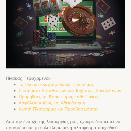
Πίνακας Περιεχόμενου
Το Πλούσιο Χαρτοφυλάκιο Τίτλων μας
Συστήματα Καταθέσεων και Ταχύτητες Συναλλαγών
Προμήθειες με Bonus προς κάθε Παίκτη
Ασφάλεια καθώς και Αδειοδότηση
Κινητή Πλατφόρμα και Προσβασιμότητα
Από την έναρξη της λειτουργίας μας, έχουμε δεσμευτεί να
προσφέρουμε μια ολοκληρωμένη πλατφόρμα παιχνιδιού