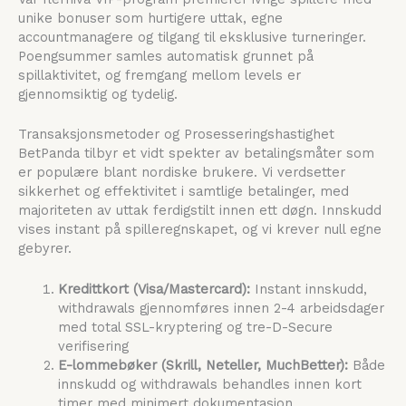
unike bonuser som hurtigere uttak, egne
accountmanagere og tilgang til eksklusive turneringer.
Poengsummer samles automatisk grunnet på
spillaktivitet, og fremgang mellom levels er
gjennomsiktig og tydelig.
Transaksjonsmetoder og Prosesseringshastighet
BetPanda tilbyr et vidt spekter av betalingsmåter som
er populære blant nordiske brukere. Vi verdsetter
sikkerhet og effektivitet i samtlige betalinger, med
majoriteten av uttak ferdigstilt innen ett døgn. Innskudd
vises instant på spilleregnskapet, og vi krever null egne
gebyrer.
Kredittkort (Visa/Mastercard):
Instant innskudd,
withdrawals gjennomføres innen 2-4 arbeidsdager
med total SSL-kryptering og tre-D-Secure
verifisering
E-lommebøker (Skrill, Neteller, MuchBetter):
Både
innskudd og withdrawals behandles innen kort
timer med minimert dokumentasjon