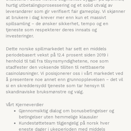
hurtig utbetalingsprosessering og et solid utvalg av
leverandører som gir verifisert fair gameplay. Vi skjønner
at brukere i dag krever mer enn kun et massivt
spillsamling – de ønsker sikkerhet, tempo og en
tjeneste som respekterer deres innsats og
investeringer.
Dette norske spillmarkedet har sett en middels
periodebasert vekst på 12.4 prosent siden 2019 i
henhold til tall fra tilsynsmyndighetene, noe som
stadfester den voksende tilliten til nettbaserte
casinoløsninger. Vi posisjonerer oss i vårt markedet ved
å presentere noe annet enn grunnopplevelsen – det vil
si en skreddersydd tjeneste som tar hensyn til
skandinaviske bruksmønstre og valg.
Vårt Kjerneverdier
Gjennomsiktig dialog om bonusbetingelser og
betingelser uten hemmelige klausuler
Kundestøtteteam tilgjengelig på norsk hver
eneste dager i ukeperioden med middels