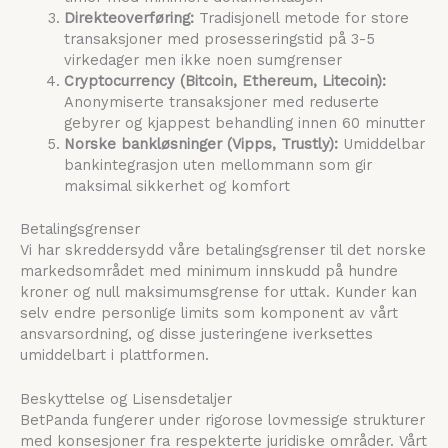
Direkteoverføring:
Tradisjonell metode for store
transaksjoner med prosesseringstid på 3-5
virkedager men ikke noen sumgrenser
Cryptocurrency (Bitcoin, Ethereum, Litecoin):
Anonymiserte transaksjoner med reduserte
gebyrer og kjappest behandling innen 60 minutter
Norske bankløsninger (Vipps, Trustly):
Umiddelbar
bankintegrasjon uten mellommann som gir
maksimal sikkerhet og komfort
Betalingsgrenser
Vi har skreddersydd våre betalingsgrenser til det norske
markedsområdet med minimum innskudd på hundre
kroner og null maksimumsgrense for uttak. Kunder kan
selv endre personlige limits som komponent av vårt
ansvarsordning, og disse justeringene iverksettes
umiddelbart i plattformen.
Beskyttelse og Lisensdetaljer
BetPanda fungerer under rigorose lovmessige strukturer
med konsesjoner fra respekterte juridiske områder. Vårt