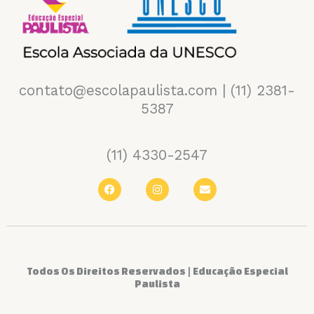
contato@escolapaulista.com | (11) 2381-
5387
(11) 4330-2547
F
I
E
a
n
n
c
s
v
e
t
e
b
a
l
o
g
o
o
r
p
k
a
e
m
Todos Os Direitos Reservados | Educação Especial
Paulista