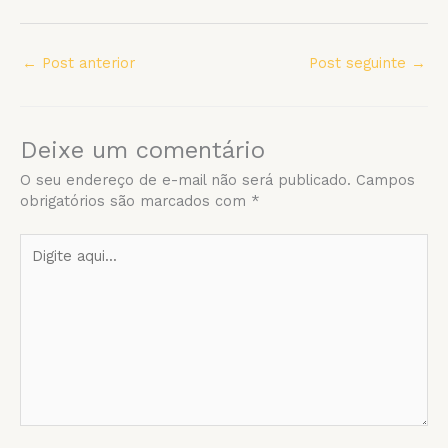
←
Post anterior
Post seguinte
→
Deixe um comentário
O seu endereço de e-mail não será publicado.
Campos
obrigatórios são marcados com
*
Digite
aqui...