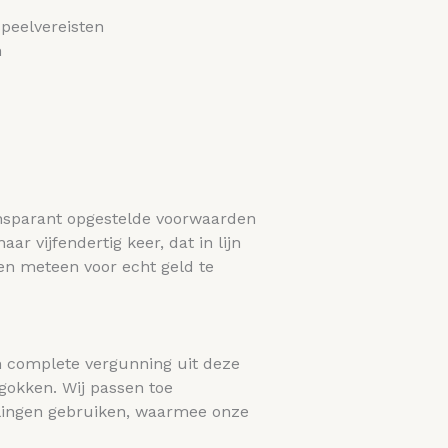
peelvereisten
n
ransparant opgestelde voorwaarden
r vijfendertig keer, dat in lijn
 en meteen voor echt geld te
en complete vergunning uit deze
gokken. Wij passen toe
tellingen gebruiken, waarmee onze