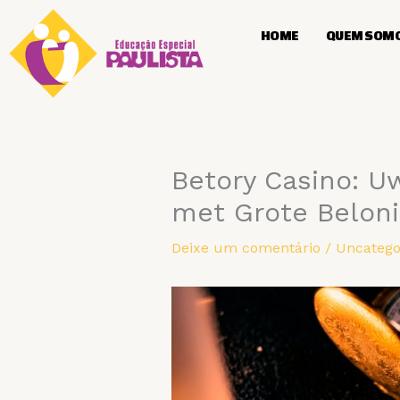
Ir
para
HOME
QUEM SOM
o
conteúdo
Betory Casino: U
met Grote Belon
Deixe um comentário
/
Uncatego