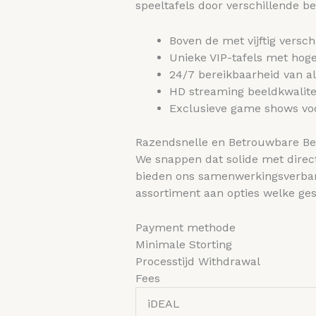
speeltafels door verschillende be
Boven de met vijftig versch
Unieke VIP-tafels met hoge
24/7 bereikbaarheid van al
HD streaming beeldkwalitei
Exclusieve game shows vo
Razendsnelle en Betrouwbare Bet
We snappen dat solide met direc
bieden ons samenwerkingsverband
assortiment aan opties welke ges
Payment methode
Minimale Storting
Processtijd Withdrawal
Fees
iDEAL