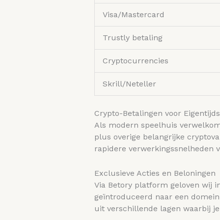
Visa/Mastercard
Trustly betaling
Cryptocurrencies
Skrill/Neteller
Crypto-Betalingen voor Eigentij
Als modern speelhuis verwelkome
plus overige belangrijke cryptov
rapidere verwerkingssnelheden 
Exclusieve Acties en Beloningen
Via Betory platform geloven wij in 
geïntroduceerd naar een domein
uit verschillende lagen waarbij j