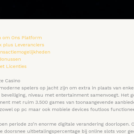
n om Ons Platform
k plus Leveranciers
ansactiemogelijkheden
 Bonussen
et Licenties
e Casino
moderne spelers op jacht zijn om extra in plaats van enke
 beveiliging, niveau met entertainment samenvoegt. Het go
iment met ruim 3.500 games van toonaangevende aanbiede
 zowel op pc maar ook mobiele devices foutloos functionee
open periode zo’n enorme digitale verandering doorlopen. 
ze doorsnee uitbetalingspercentage bij online slots voor ge