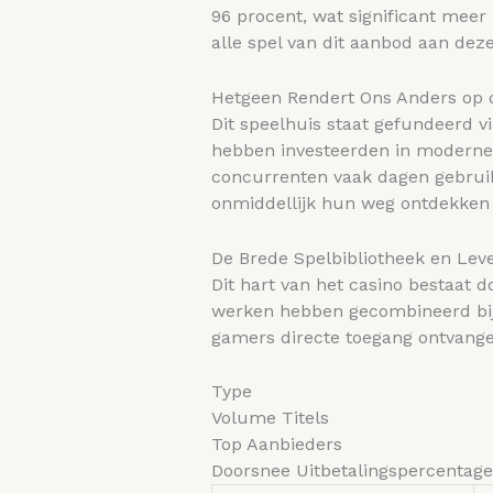
96 procent, wat significant meer
alle spel van dit aanbod aan dez
Hetgeen Rendert Ons Anders op 
Dit speelhuis staat gefundeerd vi
hebben investeerden in moderne
concurrenten vaak dagen gebruik
onmiddellijk hun weg ontdekken r
De Brede Spelbibliotheek en Lev
Dit hart van het casino bestaat 
werken hebben gecombineerd bij 
gamers directe toegang ontvangen
Type
Volume Titels
Top Aanbieders
Doorsnee Uitbetalingspercentage