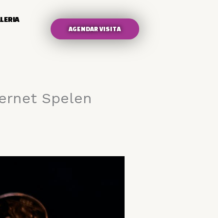
LERIA
AGENDAR VISITA
ternet Spelen