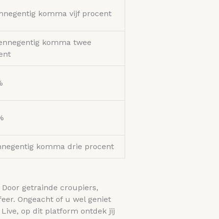
nnegentig komma vijf procent
ennegentig komma twee
ent
%
%
ennegentig komma drie procent
 Door getrainde croupiers,
eer. Ongeacht of u wel geniet
ive, op dit platform ontdek jij