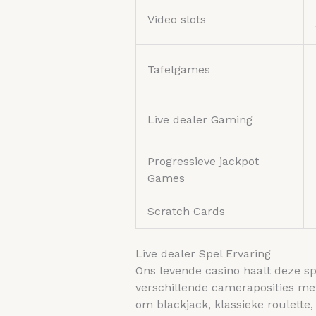
Video slots
Tafelgames
Live dealer Gaming
Progressieve jackpot
Games
Scratch Cards
Live dealer Spel Ervaring
Ons levende casino haalt deze sp
verschillende cameraposities met
om blackjack, klassieke roulette