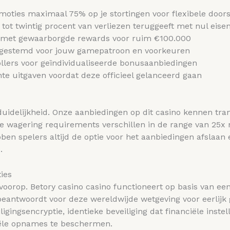
oties maximaal 75% op je stortingen voor flexibele doors
 tot twintig procent van verliezen teruggeeft met nul eise
 met gewaarborgde rewards voor ruim €100.000
fgestemd voor jouw gamepatroon en voorkeuren
llers voor geïndividualiseerde bonusaanbiedingen
nte uitgaven voordat deze officieel gelanceerd gaan
 duidelijkheid. Onze aanbiedingen op dit casino kennen t
wagering requirements verschillen in de range van 25x naa
en spelers altijd de optie voor het aanbiedingen afslaan
.
ies
s voorop. Betory casino casino functioneert op basis van e
eantwoordt voor deze wereldwijde wetgeving voor eerlijk 
ligingsencryptie, identieke beveiliging dat financiële ins
iële opnames te beschermen.