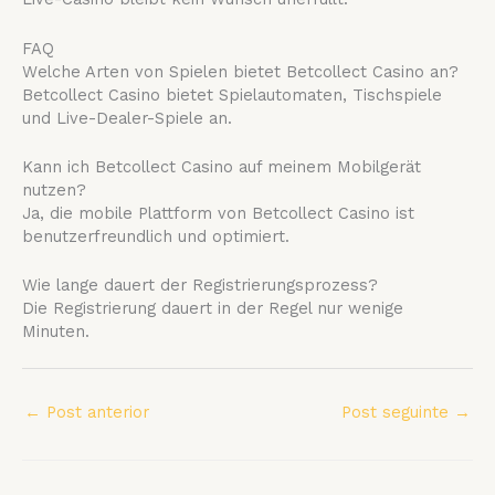
FAQ
Welche Arten von Spielen bietet Betcollect Casino an?
Betcollect Casino bietet Spielautomaten, Tischspiele
und Live-Dealer-Spiele an.
Kann ich Betcollect Casino auf meinem Mobilgerät
nutzen?
Ja, die mobile Plattform von Betcollect Casino ist
benutzerfreundlich und optimiert.
Wie lange dauert der Registrierungsprozess?
Die Registrierung dauert in der Regel nur wenige
Minuten.
←
Post anterior
Post seguinte
→