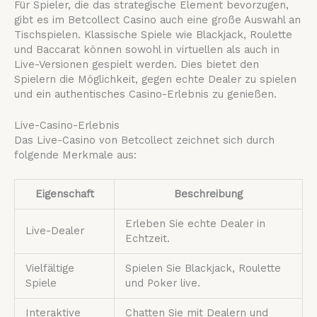
Für Spieler, die das strategische Element bevorzugen,
gibt es im Betcollect Casino auch eine große Auswahl an
Tischspielen. Klassische Spiele wie Blackjack, Roulette
und Baccarat können sowohl in virtuellen als auch in
Live-Versionen gespielt werden. Dies bietet den
Spielern die Möglichkeit, gegen echte Dealer zu spielen
und ein authentisches Casino-Erlebnis zu genießen.
Live-Casino-Erlebnis
Das Live-Casino von Betcollect zeichnet sich durch
folgende Merkmale aus:
Eigenschaft
Beschreibung
Erleben Sie echte Dealer in
Live-Dealer
Echtzeit.
Vielfältige
Spielen Sie Blackjack, Roulette
Spiele
und Poker live.
Interaktive
Chatten Sie mit Dealern und