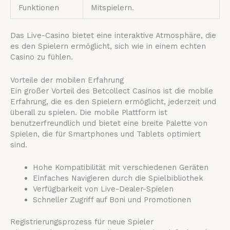
Funktionen
Mitspielern.
Das Live-Casino bietet eine interaktive Atmosphäre, die
es den Spielern ermöglicht, sich wie in einem echten
Casino zu fühlen.
Vorteile der mobilen Erfahrung
Ein großer Vorteil des Betcollect Casinos ist die mobile
Erfahrung, die es den Spielern ermöglicht, jederzeit und
überall zu spielen. Die mobile Plattform ist
benutzerfreundlich und bietet eine breite Palette von
Spielen, die für Smartphones und Tablets optimiert
sind.
Hohe Kompatibilität mit verschiedenen Geräten
Einfaches Navigieren durch die Spielbibliothek
Verfügbarkeit von Live-Dealer-Spielen
Schneller Zugriff auf Boni und Promotionen
Registrierungsprozess für neue Spieler