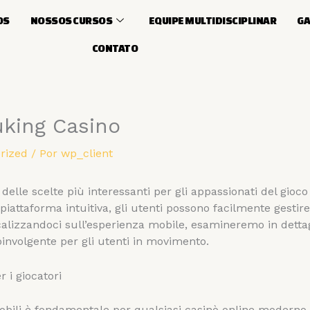
OS
NOSSOS CURSOS
EQUIPE MULTIDISCIPLINAR
GA
CONTATO
king Casino
rized
/ Por
wp_client
lle scelte più interessanti per gli appassionati del gioco 
iattaforma intuitiva, gli utenti possono facilmente gestire
calizzandoci sull’esperienza mobile, esamineremo in dett
coinvolgente per gli utenti in movimento.
 i giocatori
 mobili è fondamentale per qualsiasi casinò online moderno