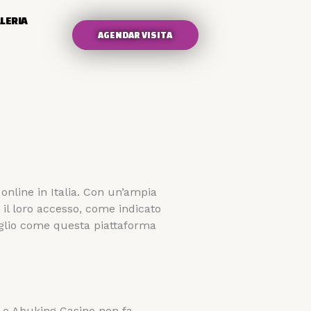
LERIA
AGENDAR VISITA
online in Italia. Con un’ampia
 il loro accesso, come indicato
aglio come questa piattaforma
, e Abuking Casino non fa