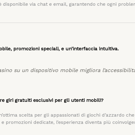
 è disponibile via chat e email, garantendo che ogni proble
ile, promozioni speciali, e un’interfaccia intuitiva.
sino su un dispositivo mobile migliora l’accessibilità
 giri gratuiti esclusivi per gli utenti mobili?
’ottima scelta per gli appassionati di giochi d’azzardo ch
 e promozioni dedicate, l’esperienza diventa più coinvolge