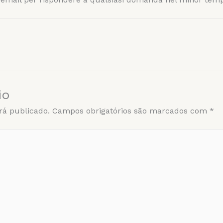
io
rá publicado.
Campos obrigatórios são marcados com
*