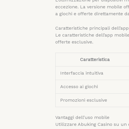
eccezione. La versione mobile of
a giochi e offerte direttamente d
Caratteristiche principali dell’ap
Le caratteristiche dell’app mobil
offerte esclusive.
Caratteristica
Interfaccia intuitiva
Accesso ai giochi
Promozioni esclusive
Vantaggi dell’uso mobile
Utilizzare Abuking Casino su un d