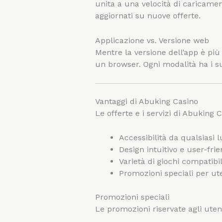
unita a una velocità di caricamen
aggiornati su nuove offerte.
Applicazione vs. Versione web
Mentre la versione dell’app è più
un browser. Ogni modalità ha i su
Vantaggi di Abuking Casino
Le offerte e i servizi di Abuking 
Accessibilità da qualsiasi 
Design intuitivo e user-frie
Varietà di giochi compatibil
Promozioni speciali per ut
Promozioni speciali
Le promozioni riservate agli uten