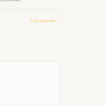
Post seguinte
→