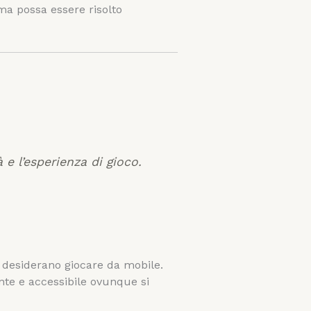
ma possa essere risolto
 e l’esperienza di gioco.
e desiderano giocare da mobile.
nte e accessibile ovunque si