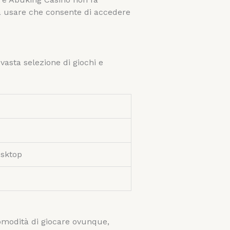
da usare che consente di accedere
vasta selezione di giochi e
esktop
comodità di giocare ovunque,