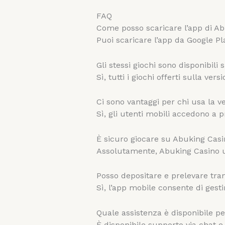
FAQ
Come posso scaricare l’app di A
Puoi scaricare l’app da Google Pl
Gli stessi giochi sono disponibili
Sì, tutti i giochi offerti sulla ve
Ci sono vantaggi per chi usa la 
Sì, gli utenti mobili accedono a 
È sicuro giocare su Abuking Cas
Assolutamente, Abuking Casino uti
Posso depositare e prelevare tra
Sì, l’app mobile consente di gesti
Quale assistenza è disponibile per
È disponibile supporto via chat 