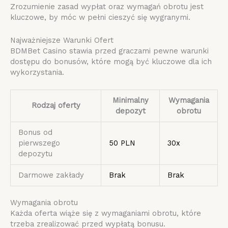
Zrozumienie zasad wypłat oraz wymagań obrotu jest
kluczowe, by móc w pełni cieszyć się wygranymi.
Najważniejsze Warunki Ofert
BDMBet Casino stawia przed graczami pewne warunki
dostępu do bonusów, które mogą być kluczowe dla ich
wykorzystania.
Minimalny
Wymagania
Rodzaj oferty
depozyt
obrotu
Bonus od
pierwszego
50 PLN
30x
depozytu
Darmowe zakłady
Brak
Brak
Wymagania obrotu
Każda oferta wiąże się z wymaganiami obrotu, które
trzeba zrealizować przed wypłatą bonusu.