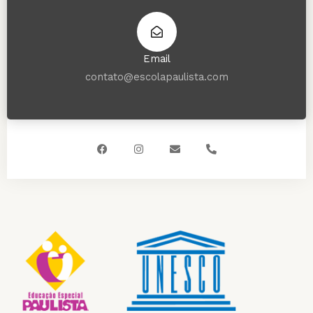
Email
contato@escolapaulista.com
F
I
E
P
a
n
n
h
c
s
v
o
e
t
e
n
b
a
l
e
o
g
o
-
o
r
p
a
k
a
e
l
m
t