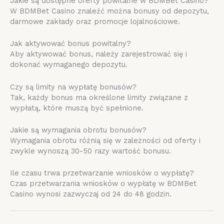
Jakie są dostępne oferty powitalne w BDMBet Casino?
W BDMBet Casino znaleźć można bonusy od depozytu,
darmowe zakłady oraz promocje lojalnościowe.
Jak aktywować bonus powitalny?
Aby aktywować bonus, należy zarejestrować się i
dokonać wymaganego depozytu.
Czy są limity na wypłatę bonusów?
Tak, każdy bonus ma określone limity związane z
wypłatą, które muszą być spełnione.
Jakie są wymagania obrotu bonusów?
Wymagania obrotu różnią się w zależności od oferty i
zwykle wynoszą 30-50 razy wartość bonusu.
Ile czasu trwa przetwarzanie wniosków o wypłatę?
Czas przetwarzania wniosków o wypłatę w BDMBet
Casino wynosi zazwyczaj od 24 do 48 godzin.